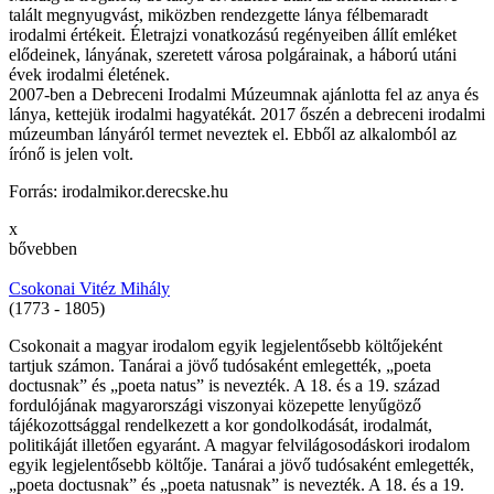
talált megnyugvást, miközben rendezgette lánya félbemaradt
irodalmi értékeit. Életrajzi vonatkozású regényeiben állít emléket
elődeinek, lányának, szeretett városa polgárainak, a háború utáni
évek irodalmi életének.
2007-ben a Debreceni Irodalmi Múzeumnak ajánlotta fel az anya és
lánya, kettejük irodalmi hagyatékát. 2017 őszén a debreceni irodalmi
múzeumban lányáról termet neveztek el. Ebből az alkalomból az
írónő is jelen volt.
Forrás: irodalmikor.derecske.hu
x
bővebben
Csokonai Vitéz Mihály
(1773 - 1805)
Csokonait a magyar irodalom egyik legjelentősebb költőjeként
tartjuk számon. Tanárai a jövő tudósaként emlegették, „poeta
doctusnak” és „poeta natus” is nevezték. A 18. és a 19. század
fordulójának magyarországi viszonyai közepette lenyűgöző
tájékozottsággal rendelkezett a kor gondolkodását, irodalmát,
politikáját illetően egyaránt. A magyar felvilágosodáskori irodalom
egyik legjelentősebb költője. Tanárai a jövő tudósaként emlegették,
„poeta doctusnak” és „poeta natusnak” is nevezték. A 18. és a 19.