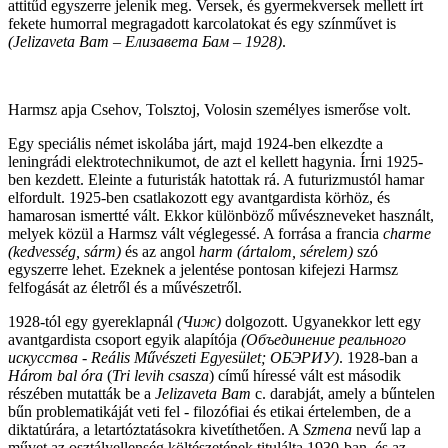
attitűd egyszerre jelenik meg. Versek, és gyermekversek mellett írt
fekete humorral megragadott karcolatokat és egy színművet is
(Jelizaveta Bam – Елизавета Бам – 1928)
.
Harmsz apja Csehov, Tolsztoj, Volosin személyes ismerőse volt.
Egy speciális német iskolába járt, majd 1924-ben elkezdte a
leningrádi elektrotechnikumot, de azt el kellett hagynia. Írni 1925-
ben kezdett. Eleinte a futuristák hatottak rá. A futurizmustól hamar
elfordult. 1925-ben csatlakozott egy avantgardista körhöz, és
hamarosan ismertté vált. Ekkor különböző művészneveket használt,
melyek közül a Harmsz vált véglegessé. A forrása a francia
charme
(kedvesség, sárm)
és az angol
harm (ártalom, sérelem)
szó
egyszerre lehet. Ezeknek a jelentése pontosan kifejezi Harmsz
felfogását az életről és a művészetről.
1928-tól egy gyereklapnál
(Чиж)
dolgozott. Ugyanekkor lett egy
avantgardista csoport egyik alapítója
(Объединение реального
искусства - Reális Művészeti Egyesület; ОБЭРИУ)
. 1928-ban a
Három bal óra
(
Tri levih csasza
) című híressé vált est második
részében mutatták be a
Jelizaveta Bam
c. darabját, amely a bűntelen
bűn problematikáját veti fel - filozófiai és etikai értelemben, de a
diktatúrára, a letartóztatásokra kivetíthetően. A
Szmena
nevű lap a
művet az osztályellenség költészetének titulálta 1930-ban, és az