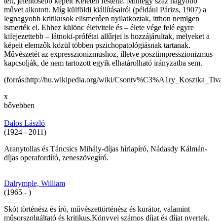
tett, jelentősebb képeit Keleten festette. Mintegy száz nagyobb
művet alkotott. Míg külföldi kiállításairól (például Párizs, 1907) a
legnagyobb kritikusok elismerően nyilatkoztak, itthon nemigen
ismerték el. Ehhez különc életvitele és – élete vége felé egyre
kifejezettebb – látnoki-prófétai allűrjei is hozzájárultak, melyeket a
képeit elemzők közül többen pszichopatológiásnak tartanak.
Művészetét az expresszionizmushoz, illetve posztimpresszionizmus
kapcsolják, de nem tartozott egyik elhatárolható irányzatba sem.
(forrás:http://hu.wikipedia.org/wiki/Csontv%C3%A1ry_Kosztka_Tiv
x
bővebben
Dalos László
(1924 - 2011)
Aranytollas és Táncsics Mihály-díjas hírlapíró, Nádasdy Kálmán-
díjas operafordító, zeneszövegíró.
Dalrymple, William
(1965 - )
Skót történész és író, művészettörténész és kurátor, valamint
műsorszolgáltató és kritikus.Könyvei számos díjat és díjat nyertek.