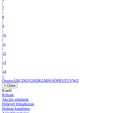
|
7
|
8
|
9
|
10
|
11
|
12
|
13
|
14
>
Összes
Á
B
C
D
E
F
G
H
I
J
K
L
M
N
O
Ö
P
R
S
T
U
V
W
Z
×
Close
Kiadó
Rólunk
Akciós ajánlatok
Hírlevél feliratkozás
Holnap katalógus