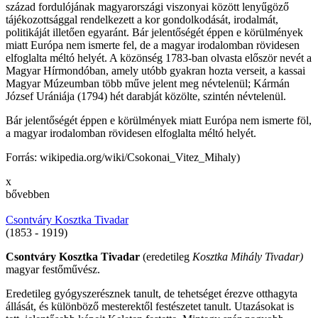
század fordulójának magyarországi viszonyai között lenyűgöző
tájékozottsággal rendelkezett a kor gondolkodását, irodalmát,
politikáját illetően egyaránt. Bár jelentőségét éppen e körülmények
miatt Európa nem ismerte fel, de a magyar irodalomban rövidesen
elfoglalta méltó helyét. A közönség 1783-ban olvasta először nevét a
Magyar Hírmondóban, amely utóbb gyakran hozta verseit, a kassai
Magyar Múzeumban több műve jelent meg névtelenül; Kármán
József Urániája (1794) hét darabját közölte, szintén névtelenül.
Bár jelentőségét éppen e körülmények miatt Európa nem ismerte föl,
a magyar irodalomban rövidesen elfoglalta méltó helyét.
Forrás: wikipedia.org/wiki/Csokonai_Vitez_Mihaly)
x
bővebben
Csontváry Kosztka Tivadar
(1853 - 1919)
Csontváry Kosztka Tivadar
(eredetileg
Kosztka Mihály Tivadar)
magyar festőművész.
Eredetileg gyógyszerésznek tanult, de tehetséget érezve otthagyta
állását, és különböző mesterektől festészetet tanult. Utazásokat is