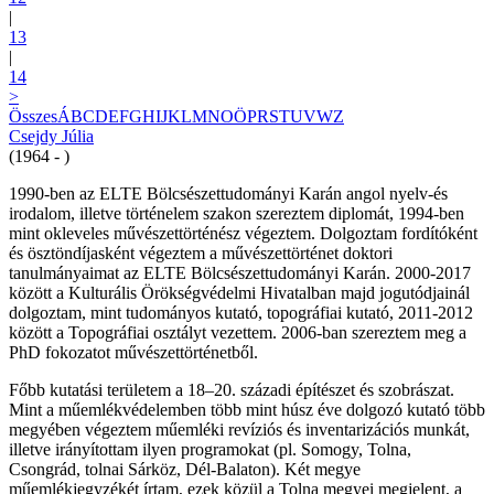
|
13
|
14
>
Összes
Á
B
C
D
E
F
G
H
I
J
K
L
M
N
O
Ö
P
R
S
T
U
V
W
Z
Csejdy Júlia
(1964 - )
1990-ben az ELTE Bölcsészettudományi Karán angol nyelv-és
irodalom, illetve történelem szakon szereztem diplomát, 1994-ben
mint okleveles művészettörténész végeztem. Dolgoztam fordítóként
és ösztöndíjasként végeztem a művészettörténet doktori
tanulmányaimat az ELTE Bölcsészettudományi Karán. 2000-2017
között a Kulturális Örökségvédelmi Hivatalban majd jogutódjainál
dolgoztam, mint tudományos kutató, topográfiai kutató, 2011-2012
között a Topográfiai osztályt vezettem. 2006-ban szereztem meg a
PhD fokozatot művészettörténetből.
Főbb kutatási területem a 18–20. századi építészet és szobrászat.
Mint a műemlékvédelemben több mint húsz éve dolgozó kutató több
megyében végeztem műemléki revíziós és inventarizációs munkát,
illetve irányítottam ilyen programokat (pl. Somogy, Tolna,
Csongrád, tolnai Sárköz, Dél-Balaton). Két megye
műemlékjegyzékét írtam, ezek közül a Tolna megyei megjelent, a