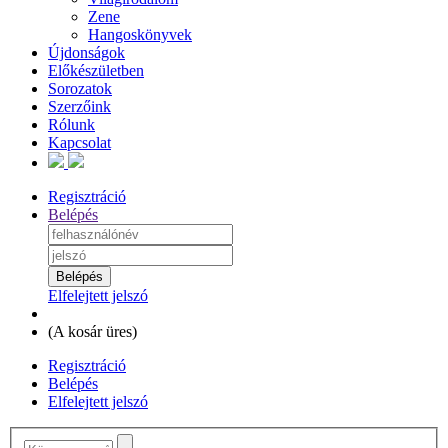
Zene
Hangoskönyvek
Újdonságok
Előkészületben
Sorozatok
Szerzőink
Rólunk
Kapcsolat
Regisztráció
Belépés
Elfelejtett jelszó
(
A kosár üres
)
Regisztráció
Belépés
Elfelejtett jelszó