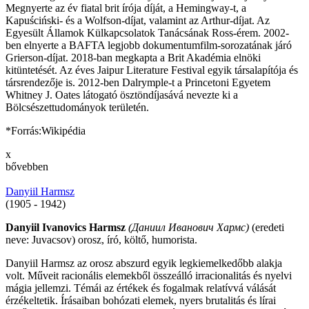
Megnyerte az év fiatal brit írója díját, a Hemingway-t, a
Kapuściński- és a Wolfson-díjat, valamint az Arthur-díjat. Az
Egyesült Államok Külkapcsolatok Tanácsának Ross-érem. 2002-
ben elnyerte a BAFTA legjobb dokumentumfilm-sorozatának járó
Grierson-díjat. 2018-ban megkapta a Brit Akadémia elnöki
kitüntetését. Az éves Jaipur Literature Festival egyik társalapítója és
társrendezője is. 2012-ben Dalrymple-t a Princetoni Egyetem
Whitney J. Oates látogató ösztöndíjasává nevezte ki a
Bölcsészettudományok területén.
*Forrás:Wikipédia
x
bővebben
Danyiil Harmsz
(1905 - 1942)
Danyiil Ivanovics Harmsz
(Даниил Иванович Хармс)
(eredeti
neve: Juvacsov) orosz, író, költő, humorista.
Danyiil Harmsz az orosz abszurd egyik legkiemelkedőbb alakja
volt. Műveit racionális elemekből összeálló irracionalitás és nyelvi
mágia jellemzi. Témái az értékek és fogalmak relatívvá válását
érzékeltetik. Írásaiban bohózati elemek, nyers brutalitás és lírai