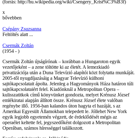
(forrás: http://hu.wikipedia.org/wiki/Csengery_Krist%C3%B3f)
x
bővebben
Csépány Zsuzsanna
Feltöltés alatt ...
Csermák Zoltán
(1954 - )
Csermák Zoltán újságírónak – korábban a Hungaroton egyik
vezetőjeként – a zene töltötte ki az életét. A lemezkiadó
privatizációja után a Duna Televízió alapítói közt folytatta munkáját.
2005-től nyugdíjazásáig a Magyar Televízió külhoni
sajtókapcsolatait ápolta. Jelenleg a Hagyományok Háza határon túli
sajtókapcsolataiért felel. Kiadónknál a Metropolitan Opera –
kulisszatitkok című könyvünket gondozta, melyet Krénusz József
emlékiratai alapján állított össze. Krénusz József élete valóban
regénybe illő. 1956-ban kalandos úton hagyta el hazáját, s az
Amerikai Egyesült Államokban telepedett le. Jóllehet New York
egyik legjobb egyetemén végzett, de érdeklődését mégis az
operaélet keltette fel, jegyszedőként dolgozott a Metropolitan
Operában, számos hírességgel találkozott.