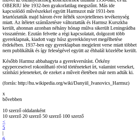
OBERIU léte 1932-ben gyakorlatilag megszűnt. Más ide
kapcsolódó művészekkel együtt Harmszot már 1931-ben
letartóztatták majd három évre ítélték szovjetellenes tevékenység
miatt. Az ítéletet száműzetésre változtatták és Harmsz Kurszkba
került, ahonnan azonban néhány hónap múlva sikerült Leningrádba
visszatérnie. Ezután felvette a régi kapcsolatait, dolgozott több
gyereklapnak, kiadott vagy húsz gyerekkönyvet megélhetése
érdekében. 1937-ben egy gyereklapban megjelent verse miatt többet
nem publikálták és így feleségével együtt az éhhalál közelébe került.
Később Harmsz abbahagyta a gyerekversírást. Örkény
egyperceseivel rokonítható rövid történeteket írt, valamint verseket,
színházi jeleneteket, de ezeket a műveit életében már nem adták ki.
(forrás: http://hu.wikipedia.org/wiki/Danyiil_Ivanovics_Harmsz)
x
bővebben
10 szerző oldalanként
10 szerző
20 szerző
50 szerző
100 szerző
<
5
|
6