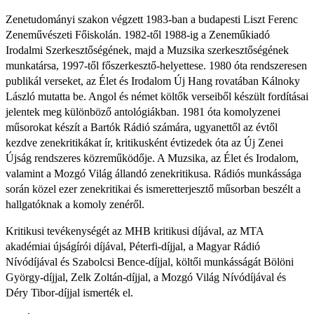
Zenetudományi szakon végzett
1983
-ban a budapesti Liszt Ferenc
Zeneművészeti Főiskolán.
1982
-től
1988
-ig a Zeneműkiadó
Irodalmi Szerkesztőségének, majd a Muzsika szerkesztőségének
munkatársa,
1997
-től főszerkesztő-helyettese.
1980
óta rendszeresen
publikál verseket, az
Élet és Irodalom
Új Hang rovatában
Kálnoky
László
mutatta be. Angol és német költők verseiből készült fordításai
jelentek meg különböző antológiákban.
1981
óta komolyzenei
műsorokat készít a
Bartók Rádió
számára, ugyanettől az évtől
kezdve zenekritikákat ír, kritikusként évtizedek óta az Új Zenei
Újság rendszeres közreműködője. A Muzsika, az Élet és Irodalom,
valamint a
Mozgó Világ
állandó zenekritikusa. Rádiós munkássága
során közel ezer zenekritikai és ismeretterjesztő műsorban beszélt a
hallgatóknak a komoly zenéről.
Kritikusi tevékenységét az MHB kritikusi díjával, az MTA
akadémiai újságírói díjával, Péterfi-díjjal, a Magyar Rádió
Nívódíjával és Szabolcsi Bence-díjjal, költői munkásságát Bölöni
György-díjjal,
Zelk Zoltán-díjjal
, a Mozgó Világ Nívódíjával és
Déry Tibor-díjjal ismerték el.