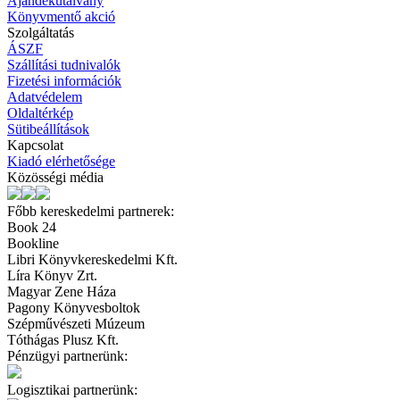
Ajándékutalvány
Könyvmentő akció
Szolgáltatás
ÁSZF
Szállítási tudnivalók
Fizetési információk
Adatvédelem
Oldaltérkép
Sütibeállítások
Kapcsolat
Kiadó elérhetősége
Közösségi média
Főbb kereskedelmi partnerek:
Book 24
Bookline
Libri Könyvkereskedelmi Kft.
Líra Könyv Zrt.
Magyar Zene Háza
Pagony Könyvesboltok
Szépművészeti Múzeum
Tóthágas Plusz Kft.
Pénzügyi partnerünk:
Logisztikai partnerünk: