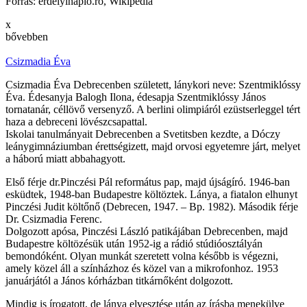
Forrás: erdelyinaplo.ro, Wikipédia
x
bővebben
Csizmadia Éva
Csizmadia Éva Debrecenben született, lánykori neve: Szentmiklóssy
Éva. Édesanyja Balogh Ilona, édesapja Szentmiklóssy János
tornatanár, céllövő versenyző. A berlini olimpiáról ezüstserleggel tért
haza a debreceni lövészcsapattal.
Iskolai tanulmányait Debrecenben a Svetitsben kezdte, a Dóczy
leánygimnáziumban érettségizett, majd orvosi egyetemre járt, melyet
a háború miatt abbahagyott.
Első férje dr.Pinczési Pál református pap, majd újságíró. 1946-ban
esküdtek, 1948-ban Budapestre költöztek. Lánya, a fiatalon elhunyt
Pinczési Judit költőnő (Debrecen, 1947. – Bp. 1982). Második férje
Dr. Csizmadia Ferenc.
Dolgozott apósa, Pinczési László patikájában Debrecenben, majd
Budapestre költözésük után 1952-ig a rádió stúdióosztályán
bemondóként. Olyan munkát szeretett volna később is végezni,
amely közel áll a színházhoz és közel van a mikrofonhoz. 1953
januárjától a János kórházban titkárnőként dolgozott.
Mindig is írogatott, de lánya elvesztése után az írásba menekülve