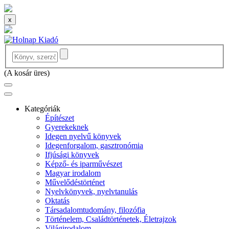
x
(
A kosár üres
)
Kategóriák
Építészet
Gyerekeknek
Idegen nyelvű könyvek
Idegenforgalom, gasztronómia
Ifjúsági könyvek
Képző- és iparművészet
Magyar irodalom
Művelődéstörténet
Nyelvkönyvek, nyelvtanulás
Oktatás
Társadalomtudomány, filozófia
Történelem, Családtörténetek, Életrajzok
Világirodalom