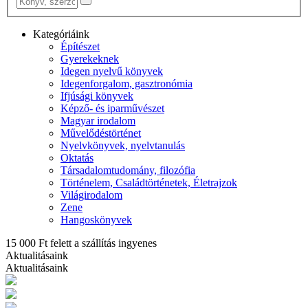
Kategóriáink
Építészet
Gyerekeknek
Idegen nyelvű könyvek
Idegenforgalom, gasztronómia
Ifjúsági könyvek
Képző- és iparművészet
Magyar irodalom
Művelődéstörténet
Nyelvkönyvek, nyelvtanulás
Oktatás
Társadalomtudomány, filozófia
Történelem, Családtörténetek, Életrajzok
Világirodalom
Zene
Hangoskönyvek
15 000 Ft felett a szállítás ingyenes
Aktualitásaink
Aktualitásaink