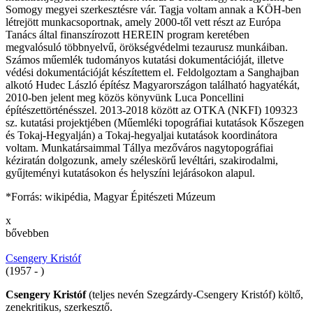
Somogy megyei szerkesztésre vár. Tagja voltam annak a KÖH-ben
létrejött munkacsoportnak, amely 2000-től vett részt az Európa
Tanács által finanszírozott HEREIN program keretében
megvalósuló többnyelvű, örökségvédelmi tezaurusz munkáiban.
Számos műemlék tudományos kutatási dokumentációját, illetve
védési dokumentációját készítettem el. Feldolgoztam a Sanghajban
alkotó Hudec László építész Magyarországon található hagyatékát,
2010-ben jelent meg közös könyvünk Luca Poncellini
építészettörténésszel. 2013-2018 között az OTKA (NKFI) 109323
sz. kutatási projektjében (Műemléki topográfiai kutatások Kőszegen
és Tokaj-Hegyalján) a Tokaj-hegyaljai kutatások koordinátora
voltam. Munkatársaimmal Tállya mezőváros nagytopográfiai
kéziratán dolgozunk, amely széleskörű levéltári, szakirodalmi,
gyűjteményi kutatásokon és helyszíni lejárásokon alapul.
*Forrás: wikipédia, Magyar Épitészeti Múzeum
x
bővebben
Csengery Kristóf
(1957 - )
Csengery Kristóf
(teljes nevén Szegzárdy-Csengery Kristóf) költő,
zenekritikus, szerkesztő.