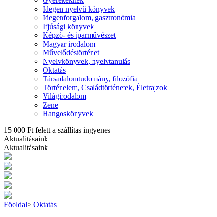
Gyerekeknek
Idegen nyelvű könyvek
Idegenforgalom, gasztronómia
Ifjúsági könyvek
Képző- és iparművészet
Magyar irodalom
Művelődéstörténet
Nyelvkönyvek, nyelvtanulás
Oktatás
Társadalomtudomány, filozófia
Történelem, Családtörténetek, Életrajzok
Világirodalom
Zene
Hangoskönyvek
15 000 Ft felett a szállítás ingyenes
Aktualitásaink
Aktualitásaink
Főoldal
>
Oktatás