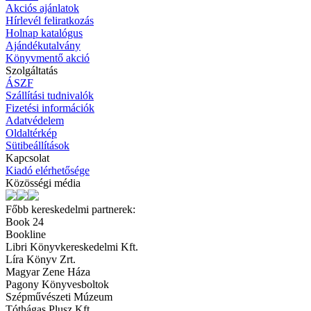
Akciós ajánlatok
Hírlevél feliratkozás
Holnap katalógus
Ajándékutalvány
Könyvmentő akció
Szolgáltatás
ÁSZF
Szállítási tudnivalók
Fizetési információk
Adatvédelem
Oldaltérkép
Sütibeállítások
Kapcsolat
Kiadó elérhetősége
Közösségi média
Főbb kereskedelmi partnerek:
Book 24
Bookline
Libri Könyvkereskedelmi Kft.
Líra Könyv Zrt.
Magyar Zene Háza
Pagony Könyvesboltok
Szépművészeti Múzeum
Tóthágas Plusz Kft.