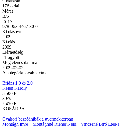
Oldalszám
176
oldal
Méret
B/5
ISBN
978-963-3467-80-0
Kiadás éve
2009
Kiadás
2009
Elérhetőség
Elfogyott
Megjelenés dátuma
2009-02-02
A kategória további címei
Bridzs 1.0 és 2.0
Kelen Károly
3 500 Ft
30
%
2 450 Ft
KOSÁRBA
Gyakori beszédhibák a gyermekkorban
Montágh Imre
–
Montághné Riener Nelli
–
Vinczéné Bíró Etelka