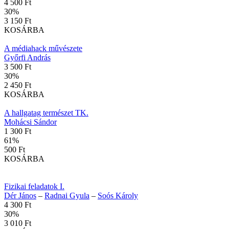
4 500 Ft
30
%
3 150 Ft
KOSÁRBA
A médiahack művészete
Győrfi András
3 500 Ft
30
%
2 450 Ft
KOSÁRBA
A hallgatag természet TK.
Mohácsi Sándor
1 300 Ft
61
%
500 Ft
KOSÁRBA
Fizikai feladatok I.
Dér János
–
Radnai Gyula
–
Soós Károly
4 300 Ft
30
%
3 010 Ft