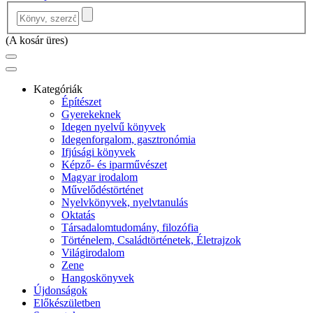
(
A kosár üres
)
Kategóriák
Építészet
Gyerekeknek
Idegen nyelvű könyvek
Idegenforgalom, gasztronómia
Ifjúsági könyvek
Képző- és iparművészet
Magyar irodalom
Művelődéstörténet
Nyelvkönyvek, nyelvtanulás
Oktatás
Társadalomtudomány, filozófia
Történelem, Családtörténetek, Életrajzok
Világirodalom
Zene
Hangoskönyvek
Újdonságok
Előkészületben