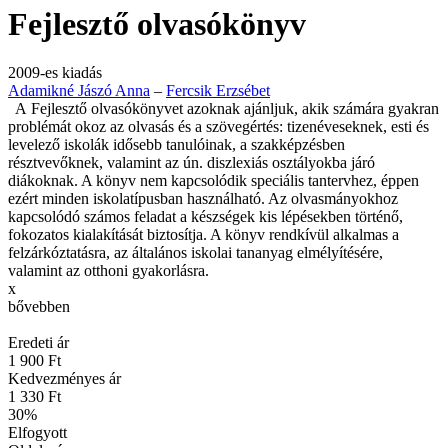
Fejlesztő olvasókönyv
2009-es kiadás
Adamikné Jászó Anna
–
Fercsik Erzsébet
A Fejlesztő olvasókönyvet azoknak ajánljuk, akik számára gyakran
problémát okoz az olvasás és a szövegértés: tizenéveseknek, esti és
levelező iskolák idősebb tanulóinak, a szakképzésben
résztvevőknek, valamint az ún. diszlexiás osztályokba járó
diákoknak. A könyv nem kapcsolódik speciális tantervhez, éppen
ezért minden iskolatípusban használható. Az olvasmányokhoz
kapcsolódó számos feladat a készségek kis lépésekben történő,
fokozatos kialakítását biztosítja. A könyv rendkívül alkalmas a
felzárkóztatásra, az általános iskolai tananyag elmélyítésére,
valamint az otthoni gyakorlásra.
x
bővebben
Eredeti ár
1 900 Ft
Kedvezményes ár
1 330 Ft
30
%
Elfogyott