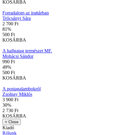
KOSÁRBA
Forradalom az irattárban
Trócsányi Sára
2 700 Ft
81
%
500 Ft
KOSÁRBA
A hallgatag természet MF.
Mohácsi Sándor
990 Ft
49
%
500 Ft
KOSÁRBA
A postagalambokról
Zsolnay Miklós
3 900 Ft
30
%
2 730 Ft
KOSÁRBA
×
Close
Kiadó
Rólunk