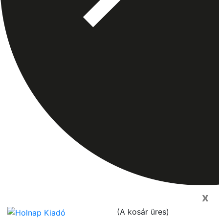
x
(
A kosár üres
)