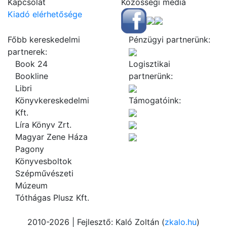
Kapcsolat
Közösségi média
Kiadó elérhetősége
Főbb kereskedelmi
Pénzügyi partnerünk:
partnerek:
Book 24
Logisztikai
Bookline
partnerünk:
Libri
Könyvkereskedelmi
Támogatóink:
Kft.
Líra Könyv Zrt.
Magyar Zene Háza
Pagony
Könyvesboltok
Szépművészeti
Múzeum
Tóthágas Plusz Kft.
2010-2026 | Fejlesztő: Kaló Zoltán (
zkalo.hu
)