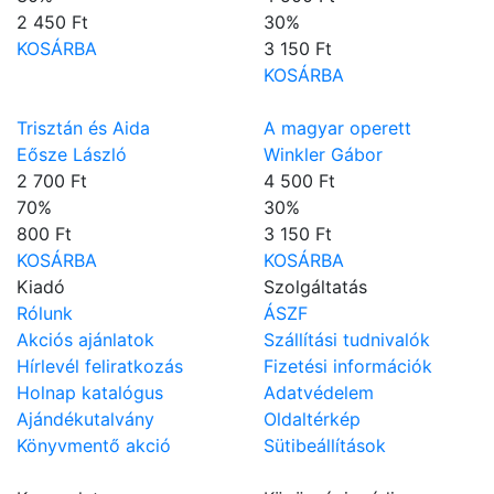
2 450 Ft
30
%
KOSÁRBA
3 150 Ft
KOSÁRBA
Trisztán és Aida
A magyar operett
Eősze László
Winkler Gábor
2 700 Ft
4 500 Ft
70
%
30
%
800 Ft
3 150 Ft
KOSÁRBA
KOSÁRBA
Kiadó
Szolgáltatás
Rólunk
ÁSZF
Akciós ajánlatok
Szállítási tudnivalók
Hírlevél feliratkozás
Fizetési információk
Holnap katalógus
Adatvédelem
Ajándékutalvány
Oldaltérkép
Könyvmentő akció
Sütibeállítások