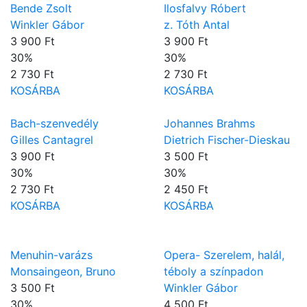
Bende Zsolt
Ilosfalvy Róbert
Winkler Gábor
z. Tóth Antal
3 900 Ft
3 900 Ft
30
%
30
%
2 730 Ft
2 730 Ft
KOSÁRBA
KOSÁRBA
Bach-szenvedély
Johannes Brahms
Gilles Cantagrel
Dietrich Fischer-Dieskau
3 900 Ft
3 500 Ft
30
%
30
%
2 730 Ft
2 450 Ft
KOSÁRBA
KOSÁRBA
Menuhin-varázs
Opera- Szerelem, halál,
Monsaingeon, Bruno
téboly a színpadon
3 500 Ft
Winkler Gábor
30
%
4 500 Ft