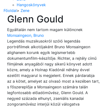
Hangoskönyvek
Főoldal
>
Zene
Glenn Gould
Egyáltalán nem tartom magam különcnek
Monsaingeon, Bruno
Legendás muzsikusokról szóló legendás
portréfilmek alkotójaként Bruno Monsaingeon
alighanem korunk egyik legismertebb
dokumentumfilm-készítője. Richter, a rejtély című
filmjének anyagából nagy sikerű könyvet adott
közre, amely a Holnap Kiadónál néhány évvel
ezelőtt magyarul is megjelent. Ennek párdarabja
az a kötet, amelyet az olvasó most a kezében tart,
s főszereplője a Monsaingeon számára talán
legfontosabb előadóművész, Glenn Gould. A
negyed százada elhunyt, zseniális kanadai
zongoraművész interjúi közül válogatva