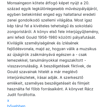
Monsaingeon kötete átfogó képet nyújt a 20.
század egyik legkülönlegesebb művészpályájáról,
egyben betekintést enged egy hallatlanul eredeti
zenei gondolkodó szellemi világába. Most igaz
kép tárul fel a kivételes tehetségű és sokoldalú
zongoristáról. A könyv első fele interjúgyűjtemény,
ami lefedi Gould 1956-1980 közötti pályafutását.
Kiviláglik személyiségének és ízlésének
fejlődésvonala, majd az, hogyan válik a muzsikus
az újságírók zsákmányává egészen a - csak
lemezekkel, tanulmányokkal megszakított -
visszavonulásáig. A beszélgetések fiktívek, de
Gould szavainak hitelét a már meglévő
interjúrészletek, írásai adják. A szerkesztő
emlékeit, személyes beszélgetéseit és filmjeit
használta fel főbb forrásaiként. A könyvet Rácz
Judit fordította.
x
bővebben