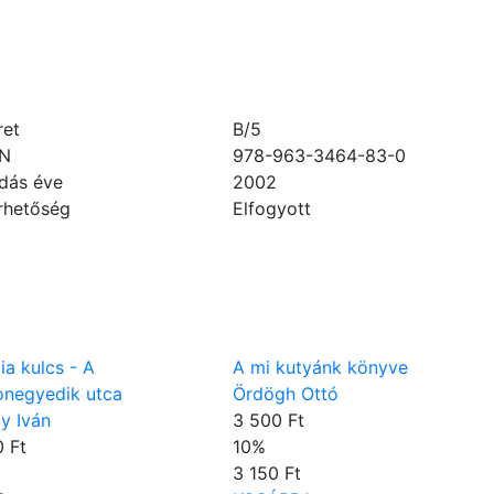
ret
B/5
BN
978-963-3464-83-0
dás éve
2002
rhetőség
Elfogyott
ia kulcs - A
A mi kutyánk könyve
onegyedik utca
Ördögh Ottó
y Iván
3 500 Ft
 Ft
10
%
3 150 Ft