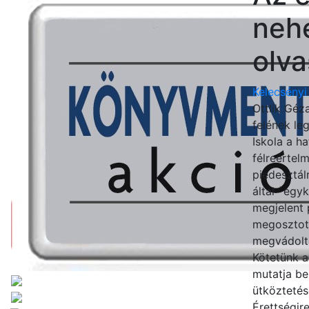
nehé
olv
Kelecsényi
Ottlik Géz
felének le
Iskola a h
félreértel
piedesztál
által `egyk
megjelent
megosztott
megvádoltá
Kötetünk a
mutatja be
ütköztetés
Érettségir