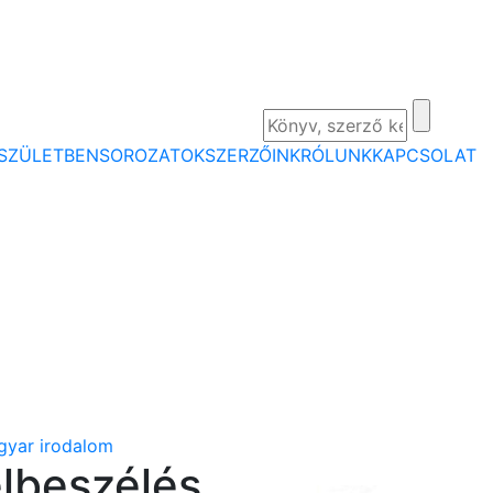
SZÜLETBEN
SOROZATOK
SZERZŐINK
RÓLUNK
KAPCSOLAT
yar irodalom
lbeszélés