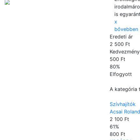
irodalmáro
is egyarán
x
bővebben
Eredeti ár
2 500 Ft
Kedvezmény
500 Ft
80
%
Elfogyott
A kategória 
Szívhajítók
Acsai Rolan
2 100 Ft
61
%
800 Ft