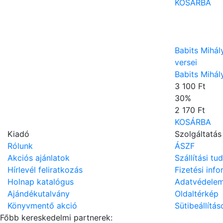
KOSÁRBA
Babits Mihál
versei
Babits Mihál
3 100 Ft
30
%
2 170 Ft
KOSÁRBA
Kiadó
Szolgáltatás
Rólunk
ÁSZF
Akciós ajánlatok
Szállítási tu
Hírlevél feliratkozás
Fizetési inf
Holnap katalógus
Adatvédele
Ajándékutalvány
Oldaltérkép
Könyvmentő akció
Sütibeállítás
Főbb kereskedelmi partnerek: