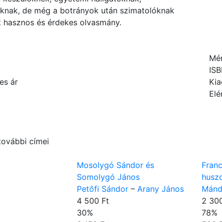
knak, de még a botrányok után szimatolóknak
t hasznos és érdekes olvasmány.
Mé
IS
es ár
Kia
Elé
további címei
Mosolygó Sándor és
Franc
d
Somolygó János
husz
Petőfi Sándor
–
Arany János
Mánd
4 500 Ft
2 300
30
%
78
%