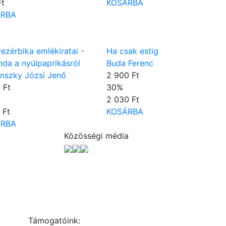
Ft
KOSÁRBA
ÁRBA
ezérbika emlékiratai -
Ha csak estig
da a nyúlpaprikásról
Buda Ferenc
nszky Józsi Jenő
2 900 Ft
 Ft
30
%
2 030 Ft
 Ft
KOSÁRBA
ÁRBA
Közösségi média
Támogatóink: