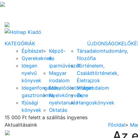
KATEGÓRIÁK
ÚJDONSÁGOK
ELŐKÉ
Építészet
Képző-
Társadalomtudomány,
Gyerekeknek
és
filozófia
Idegen
iparművészet
Történelem,
nyelvű
Magyar
Családtörténetek,
könyvek
irodalom
Életrajzok
Idegenforgalom,
Művelődéstörténet
Világirodalom
gasztronómia
Nyelvkönyvek,
Zene
Ifjúsági
nyelvtanulás
Hangoskönyvek
könyvek
Oktatás
15 000 Ft felett a szállítás ingyenes
Aktualitásaink
Főoldal
>
Mag
Az e