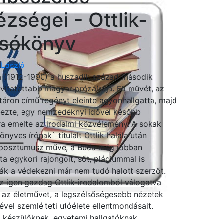
zségei - Ottlik-
asókönyv
 László
a (1912-1990) a huszadik század második
gvitatottabb magyar prózaírója. Fő művét, az
atáron című regényt eleinte agyonhallgatta, majd
mezte, egy nemzedéknyi idővel később
ra emelte az irodalmi közvélemény. A sokak
önyves írónak` titulált Ottlik halála után
 posztumusz műve, a Buda még jobban
a egykori rajongóit, sőt, plágiummal is
k a védekezni már nem tudó halott szerzőt.
z igen gazdag Ottlik-irodalomból válogatva
 az életművet, a legszélsőségesebb nézetek
ével szemlélteti utóélete ellentmondásait.
e készülőknek, egyetemi hallgatóknak,