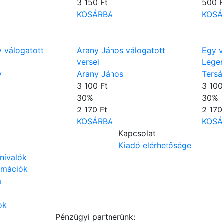
3 150 Ft
500 
KOSÁRBA
KOS
y válogatott
Arany János válogatott
Egy v
versei
Legen
y
Arany János
Tersá
3 100 Ft
3 100
30
%
30
%
2 170 Ft
2 170
KOSÁRBA
KOS
Kapcsolat
Kiadó elérhetősége
dnivalók
ormációk
m
ok
Pénzügyi partnerünk: