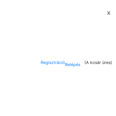
x
Regisztráció
(
A kosár üres
)
Belépés