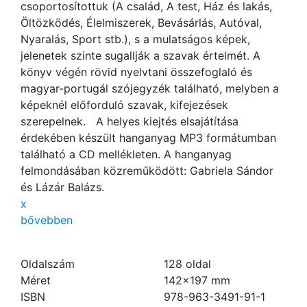
csoportosítottuk (A család, A test, Ház és lakás,
Öltözködés, Élelmiszerek, Bevásárlás, Autóval,
Nyaralás, Sport stb.), s a mulatságos képek,
jelenetek szinte sugallják a szavak értelmét. A
könyv végén rövid nyelvtani összefoglaló és
magyar-portugál szójegyzék található, melyben a
képeknél előforduló szavak, kifejezések
szerepelnek. A helyes kiejtés elsajátítása
érdekében készült hanganyag MP3 formátumban
található a CD mellékleten. A hanganyag
felmondásában közreműködött: Gabriela Sándor
és Lázár Balázs.
x
bővebben
Oldalszám
128
oldal
Méret
142×197 mm
ISBN
978-963-3491-91-1