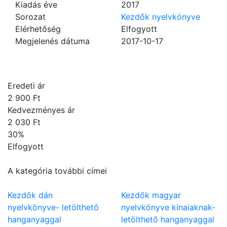
Kiadás éve
2017
Sorozat
Kezdők nyelvkönyve
Elérhetőség
Elfogyott
Megjelenés dátuma
2017-10-17
Eredeti ár
2 900 Ft
Kedvezményes ár
2 030 Ft
30
%
Elfogyott
A kategória további címei
Kezdők dán
Kezdők magyar
nyelvkönyve- letölthető
nyelvkönyve kínaiaknak-
hanganyaggal
letölthető hanganyaggal