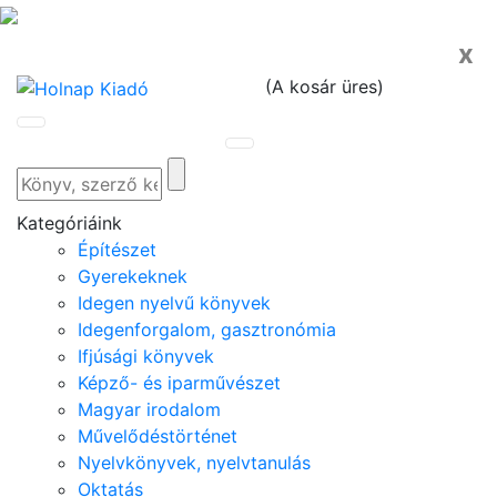
x
(
A kosár üres
)
Kategóriáink
Építészet
Gyerekeknek
Idegen nyelvű könyvek
Idegenforgalom, gasztronómia
Ifjúsági könyvek
Képző- és iparművészet
Magyar irodalom
Művelődéstörténet
Nyelvkönyvek, nyelvtanulás
Oktatás