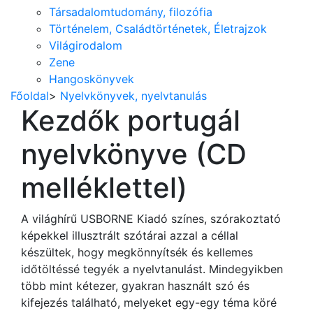
Társadalomtudomány, filozófia
Történelem, Családtörténetek, Életrajzok
Világirodalom
Zene
Hangoskönyvek
Főoldal
>
Nyelvkönyvek, nyelvtanulás
Kezdők portugál
nyelvkönyve (CD
melléklettel)
A világhírű USBORNE Kiadó színes, szórakoztató
képekkel illusztrált szótárai azzal a céllal
készültek, hogy megkönnyítsék és kellemes
időtöltéssé tegyék a nyelvtanulást. Mindegyikben
több mint kétezer, gyakran használt szó és
kifejezés található, melyeket egy-egy téma köré