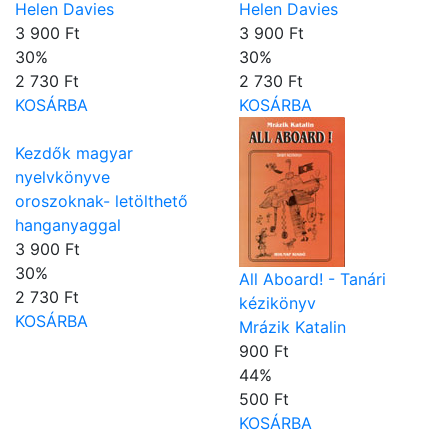
Helen Davies
Helen Davies
3 900 Ft
3 900 Ft
30
%
30
%
2 730 Ft
2 730 Ft
KOSÁRBA
KOSÁRBA
Kezdők magyar
nyelvkönyve
oroszoknak- letölthető
hanganyaggal
3 900 Ft
30
%
All Aboard! - Tanári
2 730 Ft
kézikönyv
KOSÁRBA
Mrázik Katalin
900 Ft
44
%
500 Ft
KOSÁRBA