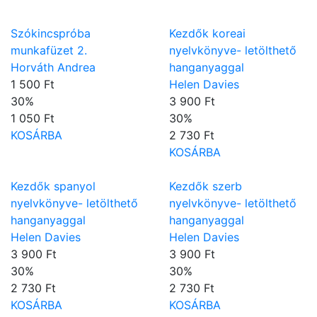
Szókincspróba
Kezdők koreai
munkafüzet 2.
nyelvkönyve- letölthető
Horváth Andrea
hanganyaggal
1 500 Ft
Helen Davies
30
%
3 900 Ft
1 050 Ft
30
%
KOSÁRBA
2 730 Ft
KOSÁRBA
Kezdők spanyol
Kezdők szerb
nyelvkönyve- letölthető
nyelvkönyve- letölthető
hanganyaggal
hanganyaggal
Helen Davies
Helen Davies
3 900 Ft
3 900 Ft
30
%
30
%
2 730 Ft
2 730 Ft
KOSÁRBA
KOSÁRBA