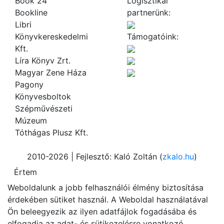
Book 24
Logisztikai
Bookline
partnerünk:
Libri
Könyvkereskedelmi
Támogatóink:
Kft.
Líra Könyv Zrt.
Magyar Zene Háza
Pagony
Könyvesboltok
Szépművészeti
Múzeum
Tóthágas Plusz Kft.
2010-2026 | Fejlesztő: Kaló Zoltán (
zkalo.hu
)
Weboldalunk a jobb felhasználói élmény biztosítása
érdekében sütiket használ. A Weboldal használatával
Ön beleegyezik az ilyen adatfájlok fogadásába és
elfogadja az adat- és sütikezelésre vonatkozó