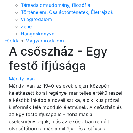
Társadalomtudomány, filozófia
Történelem, Családtörténetek, Életrajzok
Világirodalom
Zene
Hangoskönyvek
Főoldal
>
Magyar irodalom
A csőszház - Egy
festő ifjúsága
Mándy Iván
Mándy Iván az 1940-es évek elején-közepén
keletkezett korai regényei már teljes értékű részei
a később inkább a novellisztika, a ciklikus prózai
kisformák felé mozduló életműnek. A csőszház és
az Egy festő ifjúsága is - noha más a
cselekményidejük, más az elsősorban remélt
olvasótáboruk, más a miliőjük és a stílusuk -