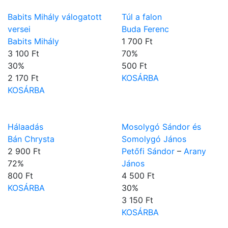
Babits Mihály válogatott
Túl a falon
versei
Buda Ferenc
Babits Mihály
1 700 Ft
3 100 Ft
70
%
30
%
500 Ft
2 170 Ft
KOSÁRBA
KOSÁRBA
Hálaadás
Mosolygó Sándor és
Bán Chrysta
Somolygó János
2 900 Ft
Petőfi Sándor
–
Arany
72
%
János
800 Ft
4 500 Ft
KOSÁRBA
30
%
3 150 Ft
KOSÁRBA