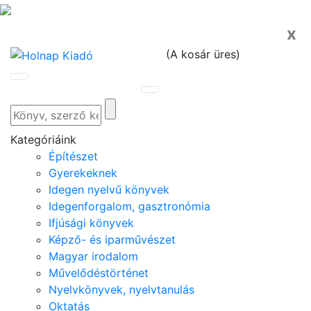
x
(
A kosár üres
)
Kategóriáink
Építészet
Gyerekeknek
Idegen nyelvű könyvek
Idegenforgalom, gasztronómia
Ifjúsági könyvek
Képző- és iparművészet
Magyar irodalom
Művelődéstörténet
Nyelvkönyvek, nyelvtanulás
Oktatás