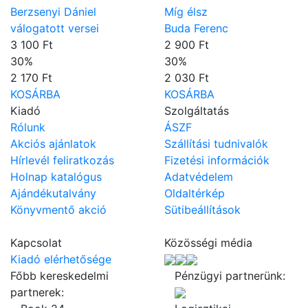
Berzsenyi Dániel
Míg élsz
válogatott versei
Buda Ferenc
3 100 Ft
2 900 Ft
30
%
30
%
2 170 Ft
2 030 Ft
KOSÁRBA
KOSÁRBA
Kiadó
Szolgáltatás
Rólunk
ÁSZF
Akciós ajánlatok
Szállítási tudnivalók
Hírlevél feliratkozás
Fizetési információk
Holnap katalógus
Adatvédelem
Ajándékutalvány
Oldaltérkép
Könyvmentő akció
Sütibeállítások
Kapcsolat
Közösségi média
Kiadó elérhetősége
Főbb kereskedelmi
Pénzügyi partnerünk:
partnerek: