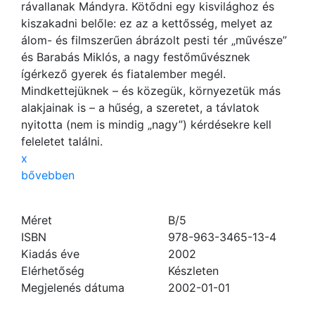
rávallanak Mándyra. Kötődni egy kisvilághoz és
kiszakadni belőle: ez az a kettősség, melyet az
álom- és filmszerűen ábrázolt pesti tér „művésze”
és Barabás Miklós, a nagy festőművésznek
ígérkező gyerek és fiatalember megél.
Mindkettejüknek – és közegük, környezetük más
alakjainak is – a hűség, a szeretet, a távlatok
nyitotta (nem is mindig „nagy”) kérdésekre kell
feleletet találni.
x
bővebben
Méret
B/5
ISBN
978-963-3465-13-4
Kiadás éve
2002
Elérhetőség
Készleten
Megjelenés dátuma
2002-01-01