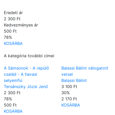
Eredeti ár
2 300 Ft
Kedvezményes ár
500 Ft
78
%
KOSÁRBA
A kategória további címei
A Sámsonok - A repülő
Balassi Bálint válogatott
család - A havasi
versei
selyemfiú
Balassi Bálint
Tersánszky Józsi Jenő
3 100 Ft
2 300 Ft
30
%
78
%
2 170 Ft
500 Ft
KOSÁRBA
KOSÁRBA