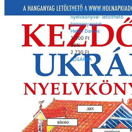
Kezdők horvát
nyelvkönyve- letölthető
hanganyaggal
Helen Davies
3 900 Ft
30
%
2 730 Ft
KOSÁRBA