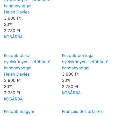
hanganyaggal
Helen Davies
3 900 Ft
30
%
2 730 Ft
KOSÁRBA
Kezdők olasz
Kezdők portugál
nyelvkönyve- letölthető
nyelvkönyve- letölthető
hanganyaggal
hanganyaggal
Helen Davies
3 900 Ft
3 900 Ft
30
%
30
%
2 730 Ft
2 730 Ft
KOSÁRBA
KOSÁRBA
Kezdők magyar
Français des affaires