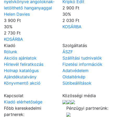
nyelvkönyve angoloknak-
Kripkó Edit
letölthető hanganyaggal
2 900 Ft
Helen Davies
30
%
3 900 Ft
2 030 Ft
30
%
KOSÁRBA
2 730 Ft
KOSÁRBA
Kiadó
Szolgáltatás
Rólunk
ÁSZF
Akciós ajánlatok
Szállítási tudnivalók
Hírlevél feliratkozás
Fizetési információk
Holnap katalógus
Adatvédelem
Ajándékutalvány
Oldaltérkép
Könyvmentő akció
Sütibeállítások
Kapcsolat
Közösségi média
Kiadó elérhetősége
Főbb kereskedelmi
Pénzügyi partnerünk:
partnerek: