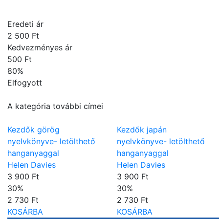
Eredeti ár
2 500 Ft
Kedvezményes ár
500 Ft
80
%
Elfogyott
A kategória további címei
Kezdők görög
Kezdők japán
nyelvkönyve- letölthető
nyelvkönyve- letölthető
hanganyaggal
hanganyaggal
Helen Davies
Helen Davies
3 900 Ft
3 900 Ft
30
%
30
%
2 730 Ft
2 730 Ft
KOSÁRBA
KOSÁRBA