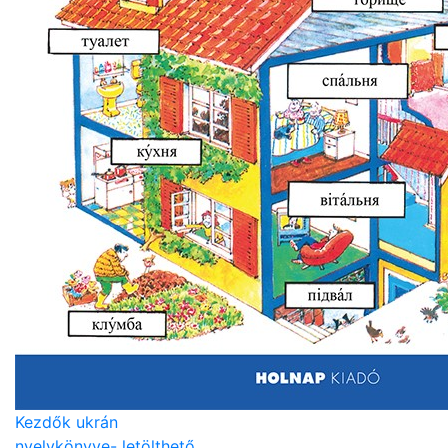
Kezdők ukrán
nyelvkönyve- letölthető