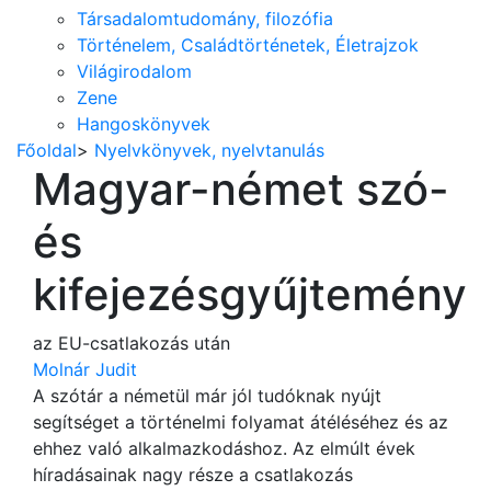
Társadalomtudomány, filozófia
Történelem, Családtörténetek, Életrajzok
Világirodalom
Zene
Hangoskönyvek
Főoldal
>
Nyelvkönyvek, nyelvtanulás
Magyar-német szó-
és
kifejezésgyűjtemény
az EU-csatlakozás után
Molnár Judit
A szótár a németül már jól tudóknak nyújt
segítséget a történelmi folyamat átéléséhez és az
ehhez való alkalmazkodáshoz. Az elmúlt évek
híradásainak nagy része a csatlakozás