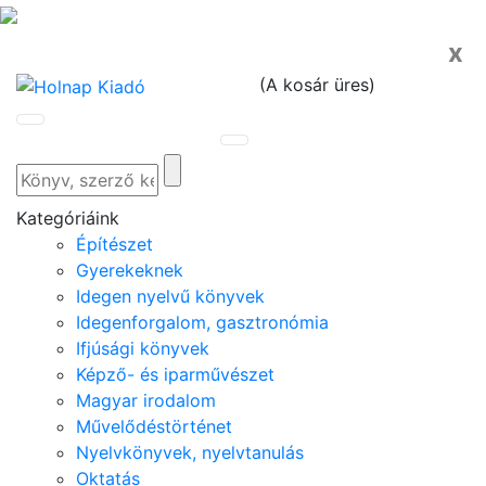
x
(
A kosár üres
)
Kategóriáink
Építészet
Gyerekeknek
Idegen nyelvű könyvek
Idegenforgalom, gasztronómia
Ifjúsági könyvek
Képző- és iparművészet
Magyar irodalom
Művelődéstörténet
Nyelvkönyvek, nyelvtanulás
Oktatás