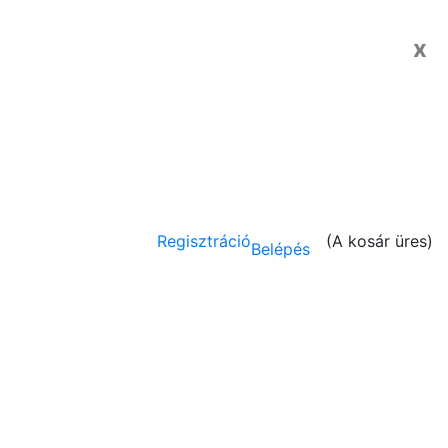
x
Regisztráció
(
A kosár üres
)
Belépés