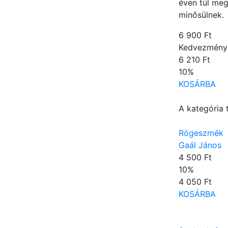
éven túl meg
minősülnek.
6 900 Ft
Kedvezmény
6 210 Ft
10
%
KOSÁRBA
A kategória 
Rögeszmék
Gaál János
4 500 Ft
10
%
4 050 Ft
KOSÁRBA