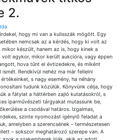
e 2.
lda
dekel, hogy mi van a kulisszák mögött. Egy
etében nemcsak az a kérdés, hogy ki volt az
s mikor készült, hanem az is, hogy kinek a
 volt egykor, mikor került aukcióra, vagy éppen
angott, hova tűnt el évtizedekre, és miként
l ismét. Rendkívül nehéz ma már fellelni
t értékeinket, s nagy esemény, ha néhány
onosítani tudunk közülük. Könyvünk célja, hogy
ük a fátylat a háttérben zajló kutatásokról, s
kes iparművészeti tárgyakat mutassunk be,
őkerülése a csodával határos. Izgalmas,
érdekes, szinte nyomozást igénylő feladat a
uk, amelyben a szerencsének – természetesen
llett – sokszor meghatározó szerepe van. A
t azok a szakemberek írják, akik az adott