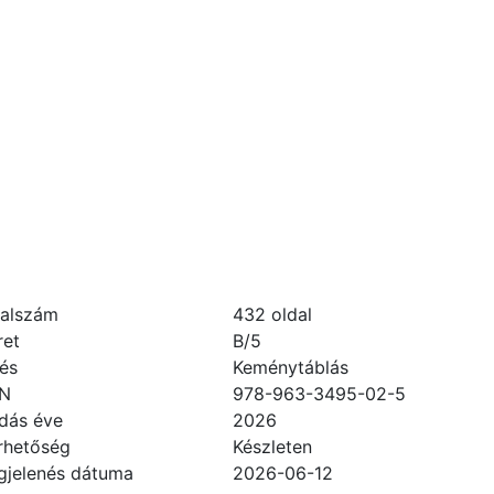
dalszám
432
oldal
ret
B/5
és
Keménytáblás
BN
978-963-3495-02-5
dás éve
2026
rhetőség
Készleten
jelenés dátuma
2026-06-12