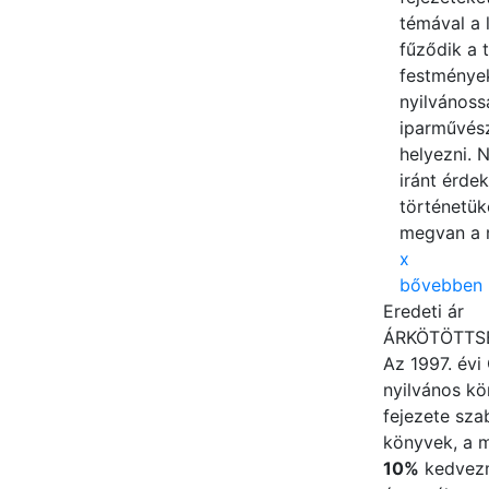
témával a 
fűződik a 
festménye
nyilvánoss
iparművész
helyezni. 
iránt érde
történetük
megvan a 
x
bővebben
Eredeti ár
ÁRKÖTÖTT
Az 1997. évi
nyilvános kön
fejezete sza
könyvek, a 
10%
kedvezmé