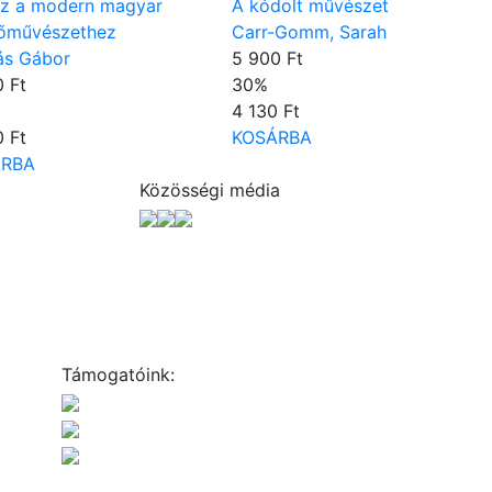
uz a modern magyar
A kódolt művészet
őművészethez
Carr-Gomm, Sarah
ás Gábor
5 900 Ft
 Ft
30
%
4 130 Ft
 Ft
KOSÁRBA
ÁRBA
Közösségi média
Támogatóink: