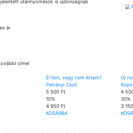
jelentett utánnyomások is újdonságnak
es ár
további címei
Értem, vagy nem értem?
Új ny
Petrányi Zsolt
Kopó
5 500 Ft
4 500
10
%
30
%
4 950 Ft
3 150
KOSÁRBA
KOS