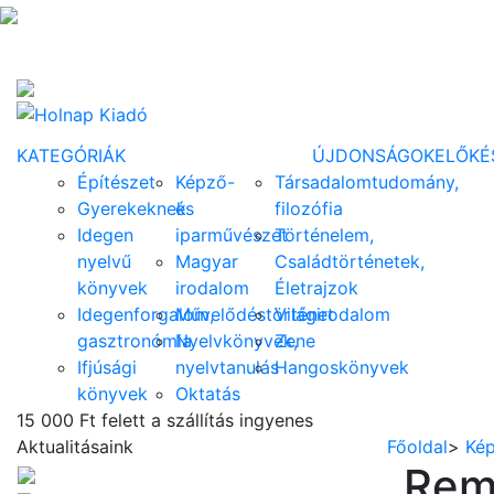
KATEGÓRIÁK
ÚJDONSÁGOK
ELŐKÉ
Építészet
Képző-
Társadalomtudomány,
Gyerekeknek
és
filozófia
Idegen
iparművészet
Történelem,
nyelvű
Magyar
Családtörténetek,
könyvek
irodalom
Életrajzok
Idegenforgalom,
Művelődéstörténet
Világirodalom
gasztronómia
Nyelvkönyvek,
Zene
Ifjúsági
nyelvtanulás
Hangoskönyvek
könyvek
Oktatás
15 000 Ft felett a szállítás ingyenes
Aktualitásaink
Főoldal
>
Kép
Rem