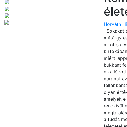
élet
Horváth Hi
Sokakat ér
műtárgy es
alkotója é
birtokában
miért lapp
bukkant fe
elkallódot
darabot az
fellebbents
olyan érté
amelyek el
rendkívül 
megtalálás
a tudás me
fejezeteke