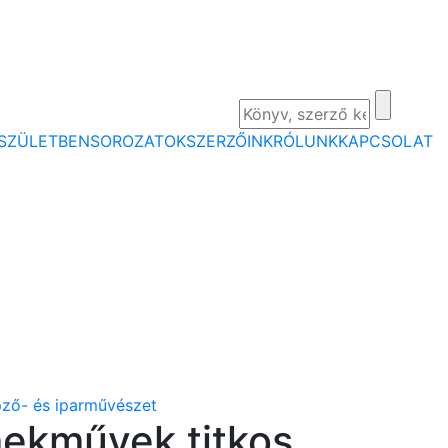
SZÜLETBEN
SOROZATOK
SZERZŐINK
RÓLUNK
KAPCSOLAT
ző- és iparművészet
ekművek titkos