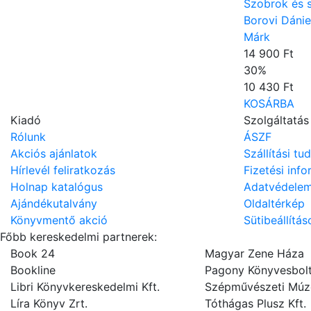
Szobrok és 
Borovi Dánie
Márk
14 900 Ft
30
%
10 430 Ft
KOSÁRBA
Kiadó
Szolgáltatás
Rólunk
ÁSZF
Akciós ajánlatok
Szállítási tu
Hírlevél feliratkozás
Fizetési inf
Holnap katalógus
Adatvédele
Ajándékutalvány
Oldaltérkép
Könyvmentő akció
Sütibeállítás
Főbb kereskedelmi partnerek:
Book 24
Magyar Zene Háza
Bookline
Pagony Könyvesbol
Libri Könyvkereskedelmi Kft.
Szépművészeti Mú
Líra Könyv Zrt.
Tóthágas Plusz Kft.