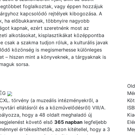
legtöbbet foglalkoztak, vagy éppen hozzájuk
tárgyhoz kapcsolódó rejtélyek kibogozása. A
k, ha előbukkannak, többnyire nagyobb
ágot kapnak, ezért szeretnénk most az
eti alkotásokat, kisplasztikákat középpontba
Ne csak a szakma tudjon róluk, a kulturális javak
klődő közönség is megismerhesse különleges
et – hiszen mint a könyveknek, a tárgyaknak is
maguk sorsa.
Ol
SÉG
Mé
 CXL. törvény (a muzeális intézményekről, a
Köt
yvtári ellátásról és a közművelődésről) VIII/A.
IS
bályozza, hogy a 48 oldalt meghaladó új
Kia
megjelenést követő első
365 napban
legfeljebb
Elé
nnyel értékesíthetők, azon kitétellel, hogy a 3
Meg