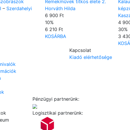
szobrászok
Remekművek titkos élete 2.
Kala
l
–
Szerdahelyi
Horváth Hilda
képz
6 900 Ft
Kasz
10
%
4 900
6 210 Ft
30
%
KOSÁRBA
3 430
KOS
Kapcsolat
Kiadó elérhetősége
dnivalók
ormációk
m
ok
Pénzügyi partnerünk:
tok
Logisztikai partnerünk:
zeum