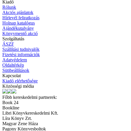
Kiadó
Rólunk
Akciós ajánlatok
Hírlevél feliratkozás
Holnap katalógus
Ajándékutalvány
Könyvmentő akció
Szolgáltatás
ÁSZF
Szállítási tudnivalók
Fizetési információk
Adatvédelem
Oldaltérkép
Sütibeállítások
Kapcsolat
Kiadó elérhetősége
Közösségi média
Főbb kereskedelmi partnerek:
Book 24
Bookline
Libri Könyvkereskedelmi Kft.
Líra Könyv Zrt.
Magyar Zene Háza
Pagony Könyvesboltok