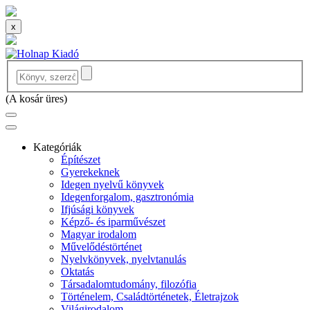
x
(
A kosár üres
)
Kategóriák
Építészet
Gyerekeknek
Idegen nyelvű könyvek
Idegenforgalom, gasztronómia
Ifjúsági könyvek
Képző- és iparművészet
Magyar irodalom
Művelődéstörténet
Nyelvkönyvek, nyelvtanulás
Oktatás
Társadalomtudomány, filozófia
Történelem, Családtörténetek, Életrajzok
Világirodalom