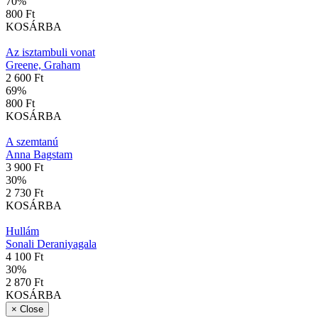
70
%
800 Ft
KOSÁRBA
Az isztambuli vonat
Greene, Graham
2 600 Ft
69
%
800 Ft
KOSÁRBA
A szemtanú
Anna Bagstam
3 900 Ft
30
%
2 730 Ft
KOSÁRBA
Hullám
Sonali Deraniyagala
4 100 Ft
30
%
2 870 Ft
KOSÁRBA
×
Close