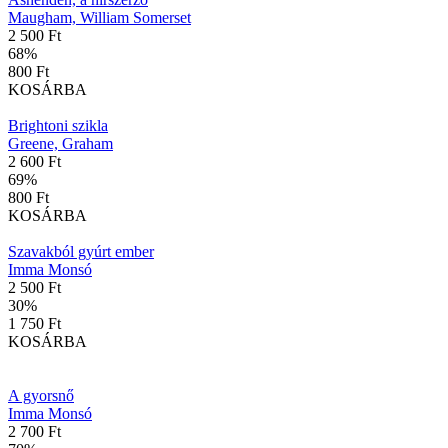
Maugham, William Somerset
2 500 Ft
68
%
800 Ft
KOSÁRBA
Brightoni szikla
Greene, Graham
2 600 Ft
69
%
800 Ft
KOSÁRBA
Szavakból gyúrt ember
Imma Monsó
2 500 Ft
30
%
1 750 Ft
KOSÁRBA
A gyorsnő
Imma Monsó
2 700 Ft