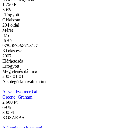
1 750 Ft
30
%
Elfogyott
Oldalszám
294
oldal
Méret
B/5
ISBN
978-963-3467-81-7
Kiadás éve
2007
Elérhetőség
Elfogyott
Megjelenés dátuma
2007-01-01
A kategória további címei
A csendes amerikai
Greene, Graham
2 600 Ft
69
%
800 Ft
KOSÁRBA
Ashenden, a hírszerző