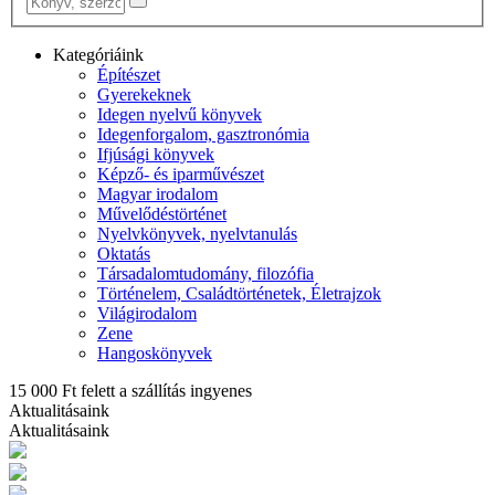
Kategóriáink
Építészet
Gyerekeknek
Idegen nyelvű könyvek
Idegenforgalom, gasztronómia
Ifjúsági könyvek
Képző- és iparművészet
Magyar irodalom
Művelődéstörténet
Nyelvkönyvek, nyelvtanulás
Oktatás
Társadalomtudomány, filozófia
Történelem, Családtörténetek, Életrajzok
Világirodalom
Zene
Hangoskönyvek
15 000 Ft felett a szállítás ingyenes
Aktualitásaink
Aktualitásaink