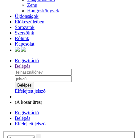
Zene
Hangoskönyvek
Újdonságok
Előkészületben
Sorozatok
Szerzőink
Rólunk
Kapcsolat
Regisztráció
Belépés
Elfelejtett jelszó
(
A kosár üres
)
Regisztráció
Belépés
Elfelejtett jelszó