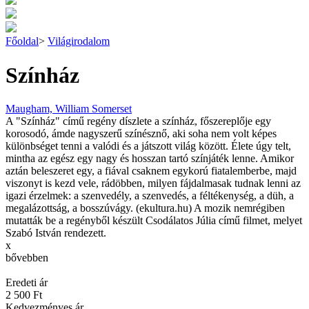
Főoldal
>
Világirodalom
Színház
Maugham, William Somerset
A "Színház" című regény díszlete a színház, főszereplője egy
korosodó, ámde nagyszerű színésznő, aki soha nem volt képes
különbséget tenni a valódi és a játszott világ között. Élete úgy telt,
mintha az egész egy nagy és hosszan tartó színjáték lenne. Amikor
aztán beleszeret egy, a fiával csaknem egykorú fiatalemberbe, majd
viszonyt is kezd vele, rádöbben, milyen fájdalmasak tudnak lenni az
igazi érzelmek: a szenvedély, a szenvedés, a féltékenység, a düh, a
megalázottság, a bosszúvágy. (ekultura.hu) A mozik nemrégiben
mutatták be a regényből készült Csodálatos Júlia című filmet, melyet
Szabó István rendezett.
x
bővebben
Eredeti ár
2 500 Ft
Kedvezményes ár