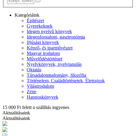
Kategóriáink
Építészet
Gyerekeknek
Idegen nyelvű könyvek
Idegenforgalom, gasztronómia
Ifjúsági könyvek
Képző- és iparművészet
Magyar irodalom
Művelődéstörténet
Nyelvkönyvek, nyelvtanulás
Oktatás
Társadalomtudomány, filozófia
Történelem, Családtörténetek, Életrajzok
Világirodalom
Zene
Hangoskönyvek
15 000 Ft felett a szállítás ingyenes
Aktualitásaink
Aktualitásaink