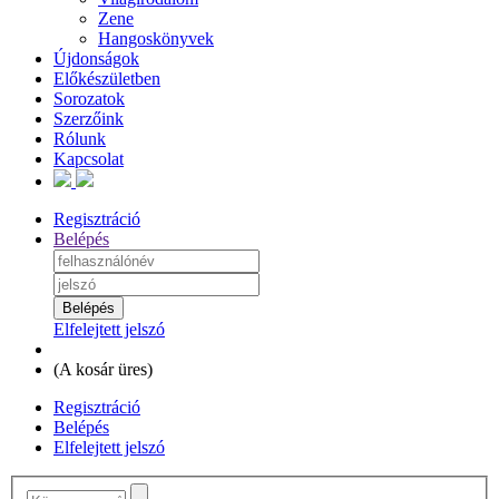
Zene
Hangoskönyvek
Újdonságok
Előkészületben
Sorozatok
Szerzőink
Rólunk
Kapcsolat
Regisztráció
Belépés
Elfelejtett jelszó
(
A kosár üres
)
Regisztráció
Belépés
Elfelejtett jelszó