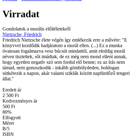
Virradat
Gondolatok a morális előítéletekről
Nietzsche, Friedrich
Friedrich Nietzsche élete végén így emlékezik erre a művére: "E
könyvvel kezdődik hadjáratom a morál ellen. (...) Ez a munka
óvatosan fogalmazva vesz búcsút mindattól, amit eleddig morál
néven tiszteltek, sőt imádtak, de ez még nem mond ellent annak,
hogy egyetlen negatív szó sem fordul elő benne; ez az írás nem
támad, nem gonoszkodik - inkább gömbölydeden, boldogan
sütkérezik a napon, akár valami sziklák között napfürdőző tengeri
állat."
Eredeti ár
2 500 Ft
Kedvezményes ár
500 Ft
80
%
Elfogyott
Méret
B/5
ISBN