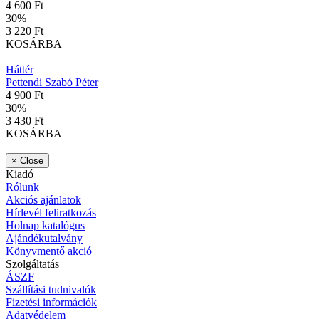
4 600 Ft
30
%
3 220 Ft
KOSÁRBA
Háttér
Pettendi Szabó Péter
4 900 Ft
30
%
3 430 Ft
KOSÁRBA
×
Close
Kiadó
Rólunk
Akciós ajánlatok
Hírlevél feliratkozás
Holnap katalógus
Ajándékutalvány
Könyvmentő akció
Szolgáltatás
ÁSZF
Szállítási tudnivalók
Fizetési információk
Adatvédelem