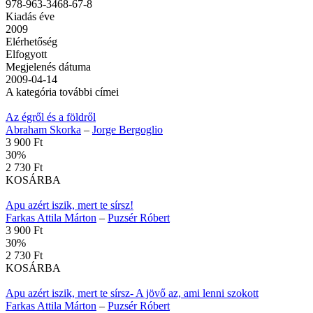
978-963-3468-67-8
Kiadás éve
2009
Elérhetőség
Elfogyott
Megjelenés dátuma
2009-04-14
A kategória további címei
Az égről és a földről
Abraham Skorka
–
Jorge Bergoglio
3 900 Ft
30
%
2 730 Ft
KOSÁRBA
Apu azért iszik, mert te sírsz!
Farkas Attila Márton
–
Puzsér Róbert
3 900 Ft
30
%
2 730 Ft
KOSÁRBA
Apu azért iszik, mert te sírsz- A jövő az, ami lenni szokott
Farkas Attila Márton
–
Puzsér Róbert