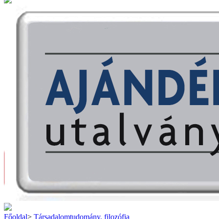
Főoldal
>
Társadalomtudomány, filozófia