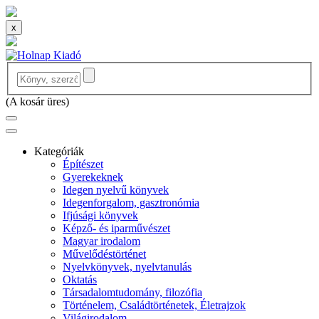
x
(
A kosár üres
)
Kategóriák
Építészet
Gyerekeknek
Idegen nyelvű könyvek
Idegenforgalom, gasztronómia
Ifjúsági könyvek
Képző- és iparművészet
Magyar irodalom
Művelődéstörténet
Nyelvkönyvek, nyelvtanulás
Oktatás
Társadalomtudomány, filozófia
Történelem, Családtörténetek, Életrajzok
Világirodalom