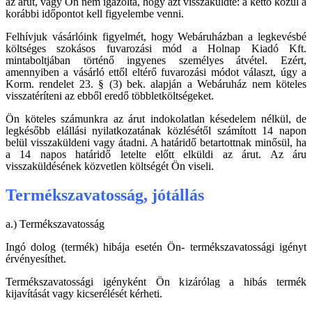
az árut, vagy Ön nem igazolta, hogy azt visszaküldte: a kettő közül a
korábbi időpontot kell figyelembe venni.
Felhívjuk vásárlóink figyelmét, hogy Webáruházban a legkevésbé
költséges szokásos fuvarozási mód a Holnap Kiadó Kft.
mintaboltjában történő ingyenes személyes átvétel. Ezért,
amennyiben a vásárló ettől eltérő fuvarozási módot választ, úgy a
Korm. rendelet 23. § (3) bek. alapján a Webáruház nem köteles
visszatéríteni az ebből eredő többletköltségeket.
Ön köteles számunkra az árut indokolatlan késedelem nélkül, de
legkésőbb elállási nyilatkozatának közlésétől számított 14 napon
belül visszaküldeni vagy átadni. A határidő betartottnak minősül, ha
a 14 napos határidő letelte előtt elküldi az árut. Az áru
visszaküldésének közvetlen költségét Ön viseli.
Termékszavatosság, jótállás
a.) Termékszavatosság
Ingó dolog (termék) hibája esetén Ön- termékszavatossági igényt
érvényesíthet.
Termékszavatossági igényként Ön kizárólag a hibás termék
kijavítását vagy kicserélését kérheti.