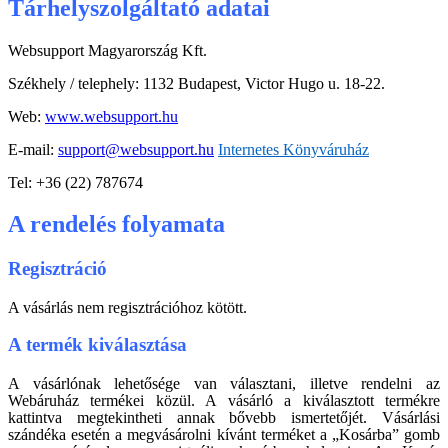
Tárhelyszolgáltató adatai
Websupport Magyarország Kft.
Székhely / telephely: 1132 Budapest, Victor Hugo u. 18-22.
Web:
www.websupport.hu
E-mail:
support@websupport.hu
Internetes Könyváruház
Tel: +36 (22) 787674
A rendelés folyamata
Regisztráció
A vásárlás nem regisztrációhoz kötött.
A termék kiválasztása
A vásárlónak lehetősége van választani, illetve rendelni az
Webáruház termékei közül. A vásárló a kiválasztott termékre
kattintva megtekintheti annak bővebb ismertetőjét. Vásárlási
szándéka esetén a megvásárolni kívánt terméket a „Kosárba” gomb