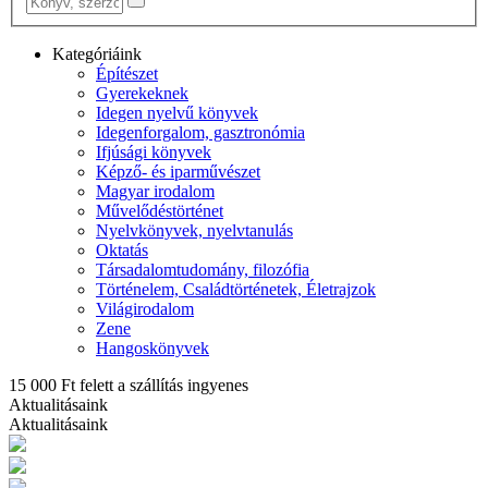
Kategóriáink
Építészet
Gyerekeknek
Idegen nyelvű könyvek
Idegenforgalom, gasztronómia
Ifjúsági könyvek
Képző- és iparművészet
Magyar irodalom
Művelődéstörténet
Nyelvkönyvek, nyelvtanulás
Oktatás
Társadalomtudomány, filozófia
Történelem, Családtörténetek, Életrajzok
Világirodalom
Zene
Hangoskönyvek
15 000 Ft felett a szállítás ingyenes
Aktualitásaink
Aktualitásaink