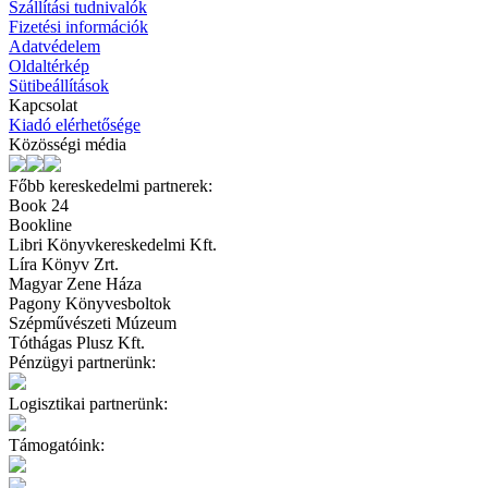
Szállítási tudnivalók
Fizetési információk
Adatvédelem
Oldaltérkép
Sütibeállítások
Kapcsolat
Kiadó elérhetősége
Közösségi média
Főbb kereskedelmi partnerek:
Book 24
Bookline
Libri Könyvkereskedelmi Kft.
Líra Könyv Zrt.
Magyar Zene Háza
Pagony Könyvesboltok
Szépművészeti Múzeum
Tóthágas Plusz Kft.
Pénzügyi partnerünk:
Logisztikai partnerünk:
Támogatóink: