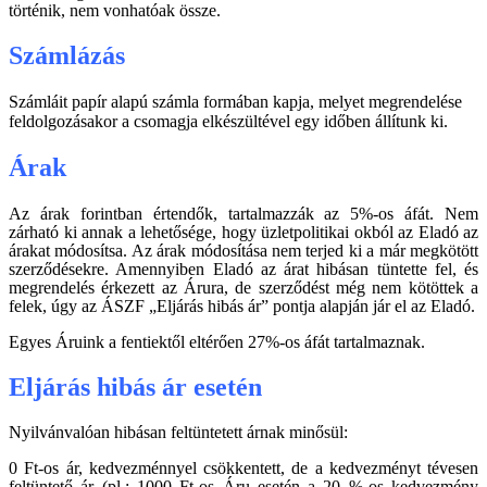
történik, nem vonhatóak össze.
Számlázá
s
Számláit papír alapú számla formában kapja, melyet megrendelése
feldolgozásakor a csomagja elkészültével egy időben állítunk ki.
Árak
Az árak forintban értendők, tartalmazzák az 5%-os áfát. Nem
zárható ki annak a lehetősége, hogy üzletpolitikai okból az Eladó az
árakat módosítsa. Az árak módosítása nem terjed ki a már megkötött
szerződésekre. Amennyiben Eladó az árat hibásan tüntette fel, és
megrendelés érkezett az Árura, de szerződést még nem kötöttek a
felek, úgy az ÁSZF „Eljárás hibás ár” pontja alapján jár el az Eladó.
Egyes Áruink a fentiektől eltérően 27%-os áfát tartalmaznak.
Eljárás hibás ár esetén
Nyilvánvalóan hibásan feltüntetett árnak minősül:
0 Ft-os ár, kedvezménnyel csökkentett, de a kedvezményt tévesen
feltüntető ár (pl.: 1000 Ft-os Áru esetén a 20 %-os kedvezmény