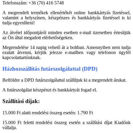
Telefonszám: +36 (70) 416 5748
A megrendelt termékek ellenértékét online bankkártyás fizetéssel,
valamint a helyszínen, készpénzes és bankkártyás fizetéssel is ki
tudja egyenlíteni!
Az átvétel időpontjáról minden esetben e-mail üzenetben értesítjük
az Ön által megadott elérhetőségeken.
Megrendelése 14 napig vehető át a boltban. Amennyiben nem tudja
ezalatt átvenni, kérjük jelezze e-mailben vagy telefonon ügyfél
kapcsolattartónknak.
Házhozszállítás futárszolgálattal (DPD)
Belföldre a DPD futárszolgálattal szállítjuk ki a megrendelt árukat.
A futárszolgálat készpénzt és bankkártyát fogad el.
Szállítási díjak:
15.000 Ft alatti rendelési összeg esetén: 1.790 Ft
15.000 Ft feletti rendelési összeg esetén a szállítási díjat Kiadónk
vállalja.