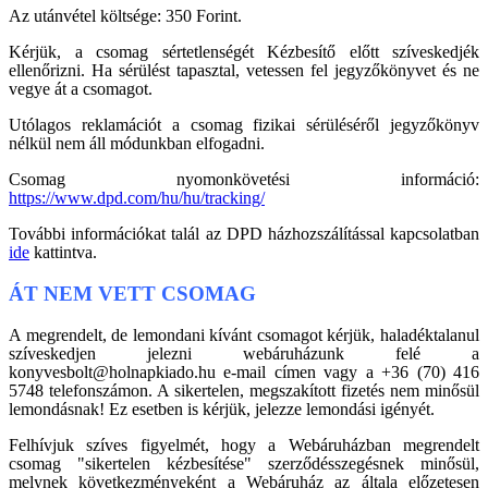
Az utánvétel költsége: 350 Forint.
Kérjük, a csomag sértetlenségét Kézbesítő előtt szíveskedjék
ellenőrizni. Ha sérülést tapasztal, vetessen fel jegyzőkönyvet és ne
vegye át a csomagot.
Utólagos reklamációt a csomag fizikai sérüléséről jegyzőkönyv
nélkül nem áll módunkban elfogadni.
Csomag nyomonkövetési információ:
https://www.dpd.com/hu/hu/tracking/
További információkat talál az DPD házhozszálítással kapcsolatban
ide
kattintva.
ÁT NEM VETT CSOMAG
A megrendelt, de lemondani kívánt csomagot kérjük, haladéktalanul
szíveskedjen jelezni webáruházunk felé a
konyvesbolt@holnapkiado.hu e-mail címen vagy a +36 (70) 416
5748 telefonszámon. A sikertelen, megszakított fizetés nem minősül
lemondásnak! Ez esetben is kérjük, jelezze lemondási igényét.
Felhívjuk szíves figyelmét, hogy a Webáruházban megrendelt
csomag "sikertelen kézbesítése" szerződésszegésnek minősül,
melynek következményeként a Webáruház az általa előzetesen