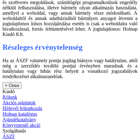
és szoftveres megoldások, számítógépi programalkotások engedély
nélküli felhasználása, illetve bármely olyan alkalmazás használata,
amellyel a weboldal, vagy annak bármely része módosítható. A
weboldalról és annak adatbázisából bármilyen anyagot átvenni a
jogtulajdonos írásos hozzájárulása esetén is csak a weboldalra való
hivatkozással, forrás feltüntetésével lehet. A jogtulajdonos: Holnap
Kiadó Kft.
Részleges érvénytelenség
Ha az ÁSZF valamely pontja jogilag hiányos vagy hatálytalan, attól
még a szerződés további pontjai érvényben maradnak és a
hatálytalan vagy hibás rész helyett a vonatkozó jogszabályok
rendelkezései alkalmazandóak.
×
Close
Kiadó
Rólunk
Akciós ajánlatok
Hírlevél feliratkozás
Holnap katalógus
Ajándékutalvány
Könyvmentő akció
Szolgáltatás
ÁSZF