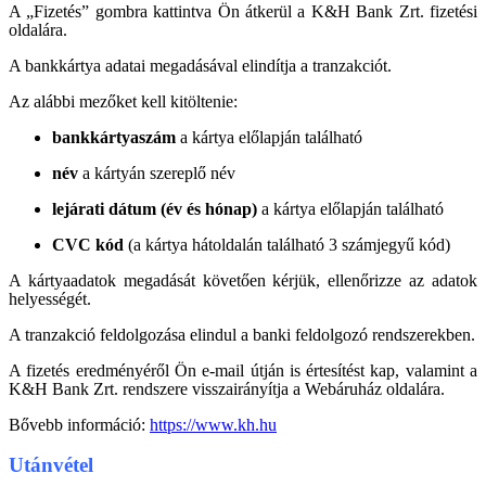
A „Fizetés” gombra kattintva Ön átkerül a K&H Bank Zrt. fizetési
oldalára.
A bankkártya adatai megadásával elindítja a tranzakciót.
Az alábbi mezőket kell kitöltenie:
bankkártyaszám
a kártya előlapján található
név
a kártyán szereplő név
lejárati dátum (év és hónap)
a kártya előlapján található
CVC kód
(a
kártya hátoldalán található 3 számjegyű kód)
A kártyaadatok megadását követően kérjük, ellenőrizze az adatok
helyességét.
A tranzakció feldolgozása elindul a banki feldolgozó rendszerekben.
A fizetés eredményéről Ön e-mail útján is értesítést kap, valamint a
K&H Bank Zrt. rendszere visszairányítja a Webáruház oldalára.
Bővebb információ:
https://www.kh.hu
Utánvétel