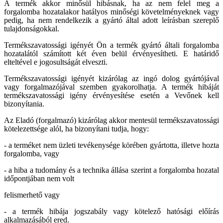
A termék akkor minősül hibásnak, ha az nem felel meg a
forgalomba hozatalakor hatályos minőségi követelményeknek vagy
pedig, ha nem rendelkezik a gyártó által adott leírásban szereplő
tulajdonságokkal.
Termékszavatossági igényét Ön a termék gyártó általi forgalomba
hozatalától számított két éven belül érvényesítheti. E határidő
elteltével e jogosultságát elveszti.
Termékszavatossági igényét kizárólag az ingó dolog gyártójával
vagy forgalmazójával szemben gyakorolhatja. A termék hibáját
termékszavatossági igény érvényesítése esetén a Vevőnek kell
bizonyítania.
Az Eladó (forgalmazó) kizárólag akkor mentesül termékszavatossági
kötelezettsége alól, ha bizonyítani tudja, hogy:
- a terméket nem üzleti tevékenysége körében gyártotta, illetve hozta
forgalomba, vagy
- a hiba a tudomány és a technika állása szerint a forgalomba hozatal
időpontjában nem volt
felismerhető vagy
- a termék hibája jogszabály vagy kötelező hatósági előírás
alkalmazásából ered.