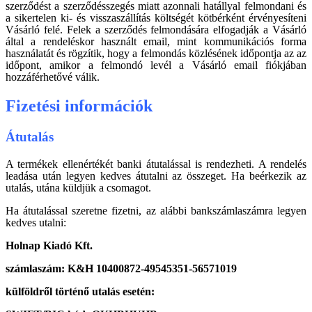
szerződést a szerződésszegés miatt azonnali hatállyal felmondani és
a sikertelen ki- és visszaszállítás költségét kötbérként érvényesíteni
Vásárló felé. Felek a szerződés felmondására elfogadják a Vásárló
által a rendeléskor használt email, mint kommunikációs forma
használatát és rögzítik, hogy a felmondás közlésének időpontja az az
időpont, amikor a felmondó levél a Vásárló email fiókjában
hozzáférhetővé válik.
Fizetési információk
Átutalás
A termékek ellenértékét banki átutalással is rendezheti. A rendelés
leadása után legyen kedves átutalni az összeget. Ha beérkezik az
utalás, utána küldjük a csomagot.
Ha átutalással szeretne fizetni, az alábbi bankszámlaszámra legyen
kedves utalni:
Holnap Kiadó Kft.
számlaszám: K&H 10400872-49545351-56571019
külföldről történő utalás esetén: