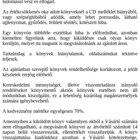
tudomásul vesz és elfogad.
Az értékcsökkenés oka adott könyveknél a CD melléklet hiányából,
vagy szépséghibából adódik, amely lehet porosodás, látható
ujjlenyomat, gyűrődés, felületi sérülés, kötészeti hiba.
Egy könyvön többféle esztétikai hiba is előfordulhat, azonban
kiemelten figyelünk arra, hogy kiküldésre csak olyan könyv
kerüljön, melyet mi magunk is megvásárolnánk az ajánlott áron.
Tartalmilag a könyvek hiánytalanok, oldalszámukat tekintve
teljesek.
Az ajánlatban szereplő könyvek rendelhetősége korlátozott, a jelölt
készletek erejéig elérhető.
Kereskedelmi mennyiséget, illetve viszonteladásra irányuló
rendeléseket könyvmentő akciós könyvek esetében nem áll
módunkban kiszolgálni, ez a lehetőség kizárólag magánszemélyek
számára igénybevehető.
A kedvezmény mértéke egységesen 70%.
Amennyiben a kiküldött könyv valamilyen okból a Vásárló számára
nem elfogadható, a megvásárolt könyvet az átvételtől számított 14
napon belül visszavesszük, ellenértékét visszafizetjük. A könyv
visszajuttatása kiadónkhoz azonban a Vásárló kötelezettsége,