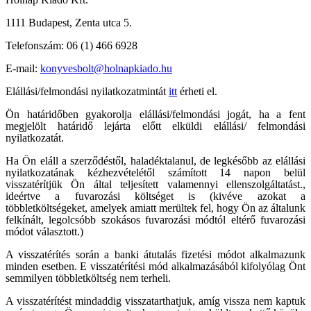
1111 Budapest, Zenta utca 5.
Telefonszám: 06 (1) 466 6928
E-mail:
konyvesbolt@holnapkiado.hu
Elállási/felmondási nyilatkozatmintát
itt
érheti el.
Ön határidőben gyakorolja elállási/felmondási jogát, ha a fent
megjelölt határidő lejárta előtt elküldi elállási/ felmondási
nyilatkozatát.
Ha Ön eláll a szerződéstől, haladéktalanul, de legkésőbb az elállási
nyilatkozatának kézhezvételétől számított 14 napon belül
visszatérítjük Ön által teljesített valamennyi ellenszolgáltatást.,
ideértve a fuvarozási költséget is (kivéve azokat a
többletköltségeket, amelyek amiatt merültek fel, hogy Ön az általunk
felkínált, legolcsóbb szokásos fuvarozási módtól eltérő fuvarozási
módot választott.)
A visszatérítés során a banki átutalás fizetési módot alkalmazunk
minden esetben. E visszatérítési mód alkalmazásából kifolyólag Önt
semmilyen többletköltség nem terheli.
A visszatérítést mindaddig visszatarthatjuk, amíg vissza nem kaptuk