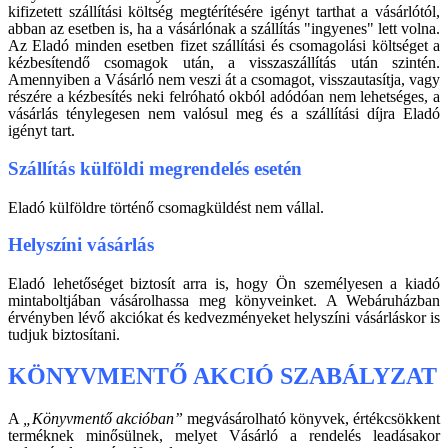
kifizetett szállítási költség megtérítésére igényt tarthat a vásárlótól,
abban az esetben is, ha a vásárlónak a szállítás "ingyenes" lett volna.
Az Eladó minden esetben fizet szállítási és csomagolási költséget a
kézbesítendő csomagok után, a visszaszállítás után szintén.
Amennyiben a Vásárló nem veszi át a csomagot, visszautasítja, vagy
részére a kézbesítés neki felróható okból adódóan nem lehetséges, a
vásárlás ténylegesen nem valósul meg és a szállítási díjra Eladó
igényt tart.
Szállítás külföldi megrendelés esetén
Eladó külföldre történő csomagküldést nem vállal.
Helyszíni vásárlás
Eladó lehetőséget biztosít arra is, hogy Ön személyesen a kiadó
mintaboltjában vásárolhassa meg könyveinket. A Webáruházban
érvényben lévő akciókat és kedvezményeket helyszíni vásárláskor is
tudjuk biztosítani.
KÖNYVMENTŐ AKCIÓ SZABÁLYZAT
A
„Könyvmentő akcióban”
megvásárolható könyvek, értékcsökkent
terméknek minősülnek, melyet Vásárló a rendelés leadásakor