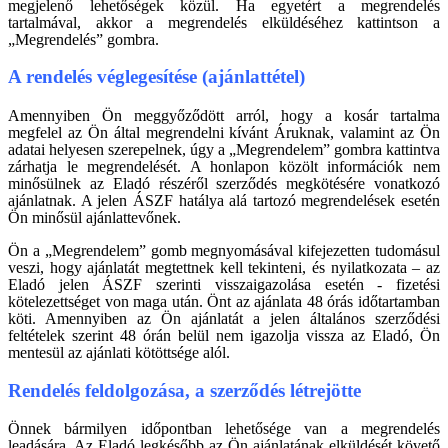
megjelenő lehetőségek közül. Ha egyetért a megrendelés
tartalmával, akkor a megrendelés elküldéséhez kattintson a
„Megrendelés” gombra.
A rendelés véglegesítése (ajánlattétel)
Amennyiben Ön meggyőződött arról, hogy a kosár tartalma
megfelel az Ön által megrendelni kívánt Áruknak, valamint az Ön
adatai helyesen szerepelnek, úgy a „Megrendelem” gombra kattintva
zárhatja le megrendelését. A honlapon közölt információk nem
minősülnek az Eladó részéről szerződés megkötésére vonatkozó
ajánlatnak. A jelen ÁSZF hatálya alá tartozó megrendelések esetén
Ön minősül ajánlattevőnek.
Ön a „Megrendelem” gomb megnyomásával kifejezetten tudomásul
veszi, hogy ajánlatát megtettnek kell tekinteni, és nyilatkozata – az
Eladó jelen ÁSZF szerinti visszaigazolása esetén - fizetési
kötelezettséget von maga után. Önt az ajánlata 48 órás időtartamban
köti. Amennyiben az Ön ajánlatát a jelen általános szerződési
feltételek szerint 48 órán belül nem igazolja vissza az Eladó, Ön
mentesül az ajánlati kötöttsége alól.
Rendelés feldolgozása, a szerződés létrejötte
Önnek bármilyen időpontban lehetősége van a megrendelés
leadására. Az Eladó legkésőbb az Ön ajánlatának elküldését követő