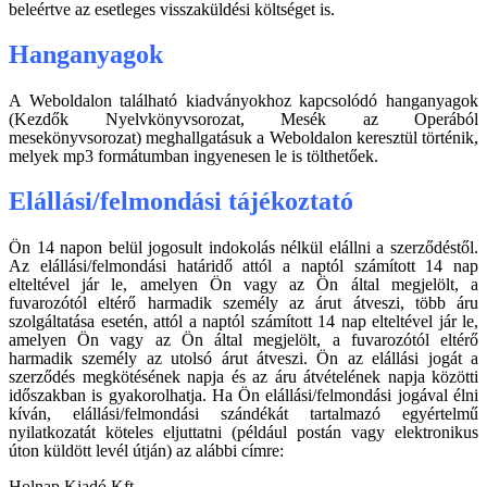
beleértve az esetleges visszaküldési költséget is.
Hanganyagok
A Weboldalon található kiadványokhoz kapcsolódó hanganyagok
(Kezdők Nyelvkönyvsorozat, Mesék az Operából
mesekönyvsorozat) meghallgatásuk a Weboldalon keresztül történik,
melyek mp3 formátumban ingyenesen le is tölthetőek.
Elállási/felmondási tájékoztató
Ön 14 napon belül jogosult indokolás nélkül elállni a szerződéstől.
Az elállási/felmondási határidő attól a naptól számított 14 nap
elteltével jár le, amelyen Ön vagy az Ön által megjelölt, a
fuvarozótól eltérő harmadik személy az árut átveszi, több áru
szolgáltatása esetén, attól a naptól számított 14 nap elteltével jár le,
amelyen Ön vagy az Ön által megjelölt, a fuvarozótól eltérő
harmadik személy az utolsó árut átveszi. Ön az elállási jogát a
szerződés megkötésének napja és az áru átvételének napja közötti
időszakban is gyakorolhatja. Ha Ön elállási/felmondási jogával élni
kíván, elállási/felmondási szándékát tartalmazó egyértelmű
nyilatkozatát köteles eljuttatni (például postán vagy elektronikus
úton küldött levél útján) az alábbi címre:
Holnap Kiadó Kft.