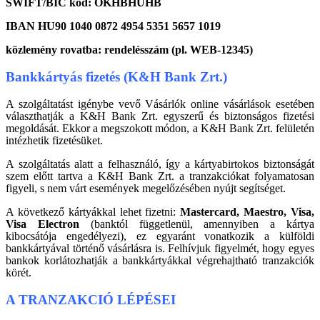
SWIFT/BIC kód: OKHBHUHB
IBAN HU90 1040 0872 4954 5351 5657 1019
közlemény rovatba: rendelésszám (pl. WEB-12345)
Bankkártyás fizetés (K&H Bank Zrt.)
A szolgáltatást igénybe vevő Vásárlók online vásárlások esetében
választhatják a K&H Bank Zrt. egyszerű és biztonságos fizetési
megoldását. Ekkor a megszokott módon, a K&H Bank Zrt. felületén
intézhetik fizetésüket.
A szolgáltatás alatt a felhasználó, így a kártyabirtokos biztonságát
szem előtt tartva a K&H Bank Zrt. a tranzakciókat folyamatosan
figyeli, s nem várt események megelőzésében nyújt segítséget.
A következő kártyákkal lehet fizetni:
Mastercard, Maestro, Visa,
Visa Electron
(banktól függetlenül, amennyiben a kártya
kibocsátója engedélyezi), ez egyaránt vonatkozik a külföldi
bankkártyával történő vásárlásra is. Felhívjuk figyelmét, hogy egyes
bankok korlátozhatják a bankkártyákkal végrehajtható tranzakciók
körét.
A TRANZAKCIÓ LÉPÉSEI