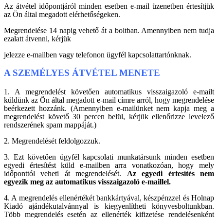
Az átvétel időpontjáról minden esetben e-mail üzenetben értesítjük
az Ön által megadott elérhetőségeken.
Megrendelése 14 napig vehető át a boltban. Amennyiben nem tudja
ezalatt átvenni, kérjük
jelezze e-mailben vagy telefonon ügyfél kapcsolattartónknak.
A SZEMÉLYES ÁTVÉTEL MENETE
1. A megrendelést követően automatikus visszaigazoló e-mailt
küldünk az Ön által megadott e-mail címre arról, hogy megrendelése
beérkezett hozzánk. (Amennyiben e-mailünket nem kapja meg a
megrendelést követő 30 percen belül, kérjük ellenőrizze levelező
rendszerének spam mappáját.)
2. Megrendelését feldolgozzuk.
3. Ezt követően ügyfél kapcsolati munkatársunk minden esetben
egyedi értesítést küld e-mailben arra vonatkozóan, hogy mely
időponttól veheti át megrendelését.
Az egyedi értesítés nem
egyezik meg az automatikus visszaigazoló e-maillel.
4. A megrendelés ellenértékét bankkártyával, készpénzzel és Holnap
Kiadó ajándékutalvánnyal is kiegyenlítheti könyvesboltunkban.
Több megrendelés esetén az ellenérték kifizetése rendelésenként