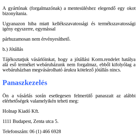
A gyártónak (forgalmazónak) a mentesüléshez elegendő egy okot
bizonyítania.
Ugyanazon hiba miatt kellékszavatossági és termékszavatossági
igény egyszerre, egymással
párhuzamosan nem érvényesíthető.
b.) Jótállás
Tájékoztatjuk vásárlóinkat, hogy a jótállási Korm.rendelet hatálya
alá eső terméket webáruházunk nem forgalmaz, ebből kifolyólag a
webáruházban megvásárolható árukra kötelező jótállás nincs.
Panaszkezelés
Ön a vásárlás során esetlegesen felmerülő panaszait az alábbi
elérhetőségek valamelyikén teheti meg:
Holnap Kiadó Kft.
1111 Budapest, Zenta utca 5.
Telefonszám: 06 (1) 466 6928