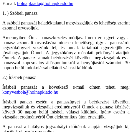
E-mail:
holnapkiado@holnapkiado.hu
1. ) Szóbeli panasz
A szóbeli panaszát haladéktalanul megvizsgáljuk és lehetőség szerint
azonnal orvosoljuk.
Amennyiben Ön a panaszkezelés módjával nem ért egyet vagy a
panasz azonnali orvoslására nincsen lehetőség, úgy a panaszáról
jegyzőkönyvet veszünk fel, és annak tartalmát egyeztetjük és
jóváhagyatjuk Önnel. A jegyzőkönyv másolati példányát átadjuk
Önnek. A panaszt annak beérkezését követően megvizsgáljuk és a
panasszal kapcsolatos álláspontunkról a benyújtástól számított 30
napon belül indokolással ellátott választ küldünk.
2.) Írásbeli panasz
Írásbeli panaszát a következő e-mail címen teheti meg:
konyvesbolt@holnapkiado.hu
Írásbeli panasz esetén a panaszügyet a beérkezést követően
megvizsgáljuk és vizsgálat eredményéről Önnek a panasz közlését
követő 30 napon belül írásbeli választ küldünk. Igény esetén a
vizsgálat eredményéről Önt elektronikus úton értesítjük.
A panaszt a hatályos jogszabályi előírások alapján vizsgáljuk ki,
utasítjuk el, vagy orvosoljuk.