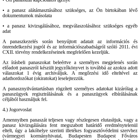
• a panasz alátámasztásához szükséges, az Ön birtokában lévő
dokumentumok másolata
• a panasz kivizsgálásához, megválaszolásához szükséges egyéb
adat
A panaszkezelés során benyújtott adatait az információs és
önrendelkezési jogról és az információszabadságról szóló 2011. évi
CXII. törvény rendelkezéseinek megfelelően kezeljük.
Az írásbeli panaszokat beleértve a személyes megjelenés során
előadott panaszról készült jegyzőkönyvet is továbbá az azokra adott
válaszokat 1 évig archiváljuk. A megőrzési idő elteltével az
adathordozókat (okiratokat) leselejtezzük.
A panasznyilvántartásban rögzített személyes adatokat kizárólag a
panaszügyek regisztrálásának és a panaszügyek elbírálásának
céljából használjuk fel.
4.) Jogorvoslat
Amennyiben panaszát teljesen vagy részlegesen elutasítjuk, vagy a
panasz kivizsgálására fent megszabott határidő eredménytelenül
eltelt, úgy a lakóhelye szerinti illetékes fogyasztóvédelmi szervhez
(vármegyei kormányhivatal, Budapesten Budapest Főváros