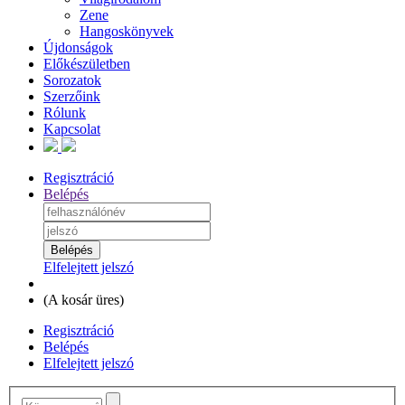
Zene
Hangoskönyvek
Újdonságok
Előkészületben
Sorozatok
Szerzőink
Rólunk
Kapcsolat
Regisztráció
Belépés
Elfelejtett jelszó
(
A kosár üres
)
Regisztráció
Belépés
Elfelejtett jelszó