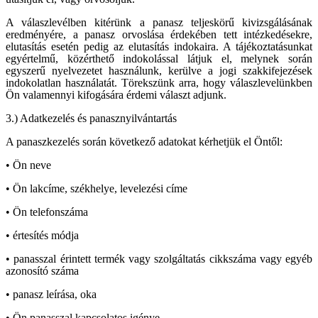
A válaszlevélben kitérünk a panasz teljeskörű kivizsgálásának
eredményére, a panasz orvoslása érdekében tett intézkedésekre,
elutasítás esetén pedig az elutasítás indokaira. A tájékoztatásunkat
egyértelmű, közérthető indokolással látjuk el, melynek során
egyszerű nyelvezetet használunk, kerülve a jogi szakkifejezések
indokolatlan használatát. Törekszünk arra, hogy válaszlevelünkben
Ön valamennyi kifogására érdemi választ adjunk.
3.) Adatkezelés és panasznyilvántartás
A panaszkezelés során következő adatokat kérhetjük el Öntől:
• Ön neve
• Ön lakcíme, székhelye, levelezési címe
• Ön telefonszáma
• értesítés módja
• panasszal érintett termék vagy szolgáltatás cikkszáma vagy egyéb
azonosító száma
• panasz leírása, oka
• Ön panasszal kapcsolatos igénye