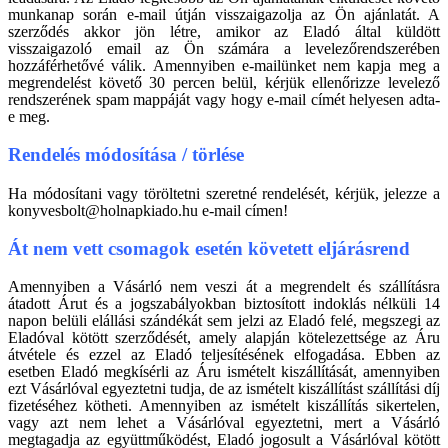
munkanap során e-mail útján visszaigazolja az Ön ajánlatát. A
szerződés akkor jön létre, amikor az Eladó által küldött
visszaigazoló email az Ön számára a levelezőrendszerében
hozzáférhetővé válik. Amennyiben e-mailünket nem kapja meg a
megrendelést követő 30 percen belül, kérjük ellenőrizze levelező
rendszerének spam mappáját vagy hogy e-mail címét helyesen adta-
e meg.
Rendelés módosítása / törlése
Ha módosítani vagy töröltetni szeretné rendelését, kérjük, jelezze a
konyvesbolt@holnapkiado.hu e-mail címen!
Át nem vett csomagok esetén követett eljárásrend
Amennyiben a Vásárló nem veszi át a megrendelt és szállításra
átadott Árut és a jogszabályokban biztosított indoklás nélküli 14
napon belüli elállási szándékát sem jelzi az Eladó felé, megszegi az
Eladóval kötött szerződését, amely alapján kötelezettsége az Áru
átvétele és ezzel az Eladó teljesítésének elfogadása. Ebben az
esetben Eladó megkísérli az Áru ismételt kiszállítását, amennyiben
ezt Vásárlóval egyeztetni tudja, de az ismételt kiszállítást szállítási díj
fizetéséhez kötheti. Amennyiben az ismételt kiszállítás sikertelen,
vagy azt nem lehet a Vásárlóval egyeztetni, mert a Vásárló
megtagadja az együttműködést, Eladó jogosult a Vásárlóval kötött