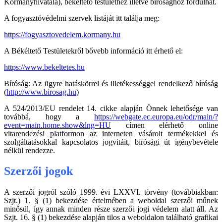
Kormányhivatala), békéltető testülethez illetve bírósághoz fordulhat.
A fogyasztóvédelmi szervek listáját itt találja meg:
https://fogyasztovedelem.kormany.hu
A Békéltető Testületekről bővebb információ itt érhető el:
https://www.bekeltetes.hu
Bíróság: Az ügyre hatáskörrel és illetékességgel rendelkező bíróság
(
http://www.birosag.hu
)
A 524/2013/EU rendelet 14. cikke alapján Önnek lehetősége van
továbbá, hogy a
https://webgate.ec.europa.eu/odr/main/?
event=main.home.show&lng=HU
címen elérhető online
vitarendezési platformon az interneten vásárolt termékekkel és
szolgáltatásokkal kapcsolatos jogvitáit, bírósági út igénybevétele
nélkül rendezze.
Szerzői jogok
A szerzői jogról szóló 1999. évi LXXVI. törvény (továbbiakban:
Szjt.) 1. § (1) bekezdése értelmében a weboldal szerzői műnek
minősül, így annak minden része szerzői jogi védelem alatt áll. Az
Szjt. 16. § (1) bekezdése alapján tilos a weboldalon található grafikai