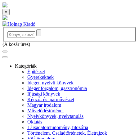
x
(
A kosár üres
)
Kategóriák
Építészet
Gyerekeknek
Idegen nyelvű könyvek
Idegenforgalom, gasztronómia
Ifjúsági könyvek
Képző- és iparművészet
Magyar irodalom
Művelődéstörténet
Nyelvkönyvek, nyelvtanulás
Oktatás
Társadalomtudomány, filozófia
Történelem, Családtörténetek, Életrajzok
Világirodalom