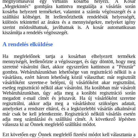
megnyomásával egy virtuális kosárba helyezi. A Kosár
„Megtekintés” gombjára kattintva megtalálja a vásárlás során
kosárba helyezett termékeket, valamint a számla végösszegét és a
szállítási költséget. Itt leellenőrizhetik rendelésük helyességét,
különös tekintettel az árakra és a mennyiségekre, melyeket igény
szerint módosíthatnak, javíthatnak is. A kosár automatikusan
kiszámítja a rendelés végösszegét.
A rendelés elküldése
Ha megfelelőnek tartja a kosárban elhelyezett termékek
mennyiségét, leellenőrizte a végösszeget, és úgy döntött, hogy meg
szeretné vásárolni őket, akkor egyszerűen kattintson a "Pénztár"
gombra. Webáruházunkban lehetősége van regisztráció nélkül is a
vásárlásra, ezért három lehetőség közül választhat: már regisztrált
vásárlóként szeretne-e belépni, új vásárlóként akar regisztrálni,
esetleg regisztráció nélkül akar vásárolni. Ha korábban már vásárolt
Webáruházunkban, úgy adja meg a korábbi regisztráció során
megadott e-mail címét és jelszavát. Ha új vásárlóként szeretne
regisztrálni, akkor adja meg a vásárláshoz szükséges adatait,
amelyeket a rendszer eltárol, és a legközelebbi vásárlás alkalmával
már csak be kell jelentkeznie. Regisztráció nélküli vásárlás esetén
adja meg számlázási és szállítási címét. A következő lépésben
válassza ki az Önnek megfelelő szállítási módot.
Ezt követően egy Önnek megfelelő fizetési módot kell választania a