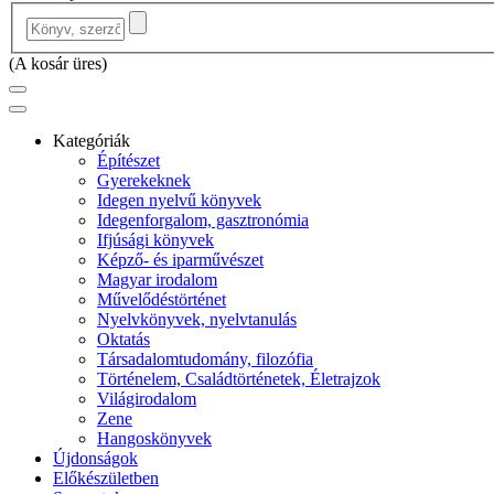
(
A kosár üres
)
Kategóriák
Építészet
Gyerekeknek
Idegen nyelvű könyvek
Idegenforgalom, gasztronómia
Ifjúsági könyvek
Képző- és iparművészet
Magyar irodalom
Művelődéstörténet
Nyelvkönyvek, nyelvtanulás
Oktatás
Társadalomtudomány, filozófia
Történelem, Családtörténetek, Életrajzok
Világirodalom
Zene
Hangoskönyvek
Újdonságok
Előkészületben