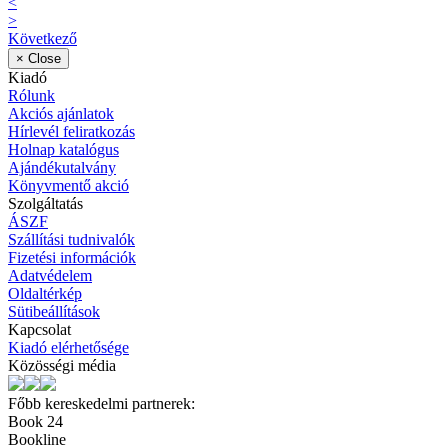
<
>
Következő
×
Close
Kiadó
Rólunk
Akciós ajánlatok
Hírlevél feliratkozás
Holnap katalógus
Ajándékutalvány
Könyvmentő akció
Szolgáltatás
ÁSZF
Szállítási tudnivalók
Fizetési információk
Adatvédelem
Oldaltérkép
Sütibeállítások
Kapcsolat
Kiadó elérhetősége
Közösségi média
Főbb kereskedelmi partnerek:
Book 24
Bookline