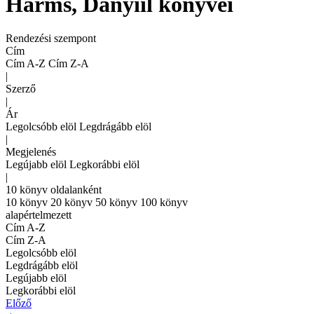
Harms, Danyiil könyvei
Rendezési szempont
Cím
Cím A-Z
Cím Z-A
|
Szerző
|
Ár
Legolcsóbb elöl
Legdrágább elöl
|
Megjelenés
Legújabb elöl
Legkorábbi elöl
|
10 könyv oldalanként
10 könyv
20 könyv
50 könyv
100 könyv
alapértelmezett
Cím A-Z
Cím Z-A
Legolcsóbb elöl
Legdrágább elöl
Legújabb elöl
Legkorábbi elöl
Előző