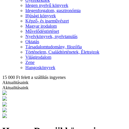
Gyerekeknek
Idegen nyelvű könyvek
Idegenforgalom, gasztronómia
Ifjúsági könyvek
Képző- és iparművészet
Magyar irodalom
Művelődéstörténet
Nyelvkönyvek, nyelvtanulás
Oktatás
Társadalomtudomány, filozófia
Történelem, Családtörténetek, Életrajzok
Világirodalom
Zene
Hangoskönyvek
15 000 Ft felett a szállítás ingyenes
Aktualitásaink
Aktualitásaink