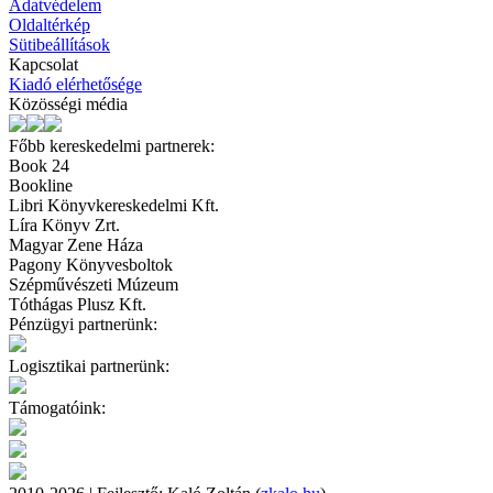
Adatvédelem
Oldaltérkép
Sütibeállítások
Kapcsolat
Kiadó elérhetősége
Közösségi média
Főbb kereskedelmi partnerek:
Book 24
Bookline
Libri Könyvkereskedelmi Kft.
Líra Könyv Zrt.
Magyar Zene Háza
Pagony Könyvesboltok
Szépművészeti Múzeum
Tóthágas Plusz Kft.
Pénzügyi partnerünk:
Logisztikai partnerünk:
Támogatóink: