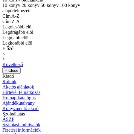
10 könyv
20 könyv
50 könyv
100 könyv
alapértelmezett
Cím A-Z
Cím Z-A
Legolcsóbb elöl
Legdrágább elöl
Legújabb elöl
Legkorábbi elöl
Előző
<
>
Következő
×
Close
Kiadó
Rólunk
Akciós ajánlatok
Hírlevél feliratkozás
Holnap katalógus
Ajándékutalvány
Könyvmentő akció
Szolgáltatás
ÁSZF
Szállítási tudnivalók
Fizetési információk