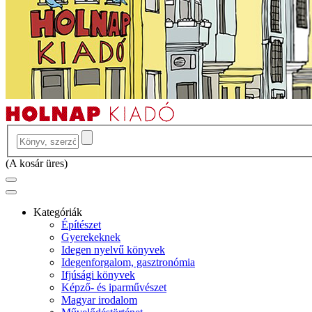
(
A kosár üres
)
Kategóriák
Építészet
Gyerekeknek
Idegen nyelvű könyvek
Idegenforgalom, gasztronómia
Ifjúsági könyvek
Képző- és iparművészet
Magyar irodalom