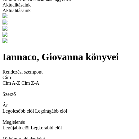
Aktualitásaink
Aktualitásaink
Iannaco, Giovanna könyvei
Rendezési szempont
Cím
Cím A-Z
Cím Z-A
|
Szerző
|
Ár
Legolcsóbb elöl
Legdrágább elöl
|
Megjelenés
Legújabb elöl
Legkorábbi elöl
|
10 könyv oldalanként