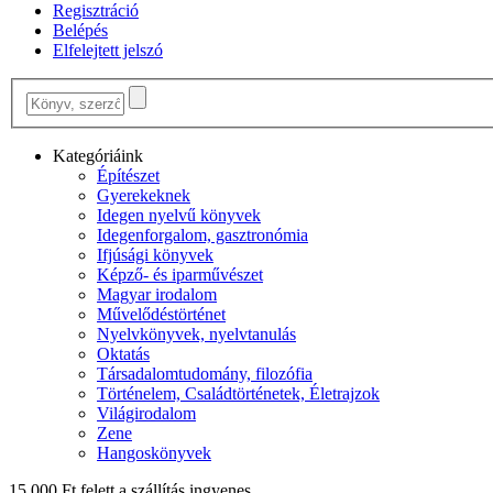
Regisztráció
Belépés
Elfelejtett jelszó
Kategóriáink
Építészet
Gyerekeknek
Idegen nyelvű könyvek
Idegenforgalom, gasztronómia
Ifjúsági könyvek
Képző- és iparművészet
Magyar irodalom
Művelődéstörténet
Nyelvkönyvek, nyelvtanulás
Oktatás
Társadalomtudomány, filozófia
Történelem, Családtörténetek, Életrajzok
Világirodalom
Zene
Hangoskönyvek
15 000 Ft felett a szállítás ingyenes