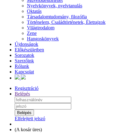
Művelődéstörténet
Nyelvkönyvek, nyelvtanulás
Oktatás
Társadalomtudomány, filozófia
Történelem, Családtörténetek, Életrajzok
Világirodalom
Zene
Hangoskönyvek
Újdonságok
Előkészületben
Sorozatok
Szerzőink
Rólunk
Kapcsolat
Regisztráció
Belépés
Elfelejtett jelszó
(
A kosár üres
)