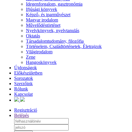
Idegenforgalom, gasztronómia
Ifjúsági könyvek
Képző- és iparművészet
Magyar irodalom
Művelődéstörténet
Nyelvkönyvek, nyelvtanulás
Oktatás
Társadalomtudomány, filozófia
Történelem, Családtörténetek, Életrajzok
Világirodalom
Zene
Hangoskönyvek
Újdonságok
Előkészületben
Sorozatok
Szerzőink
Rólunk
Kapcsolat
Regisztráció
Belépés