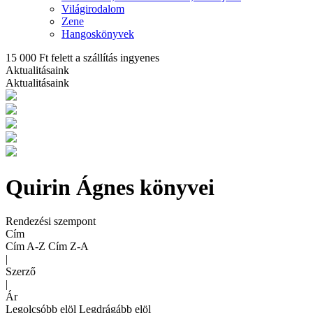
Világirodalom
Zene
Hangoskönyvek
15 000 Ft felett a szállítás ingyenes
Aktualitásaink
Aktualitásaink
Quirin Ágnes könyvei
Rendezési szempont
Cím
Cím A-Z
Cím Z-A
|
Szerző
|
Ár
Legolcsóbb elöl
Legdrágább elöl