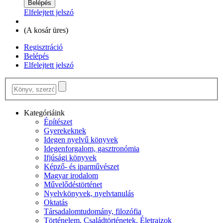
Elfelejtett jelszó
(
A kosár üres
)
Regisztráció
Belépés
Elfelejtett jelszó
Kategóriáink
Építészet
Gyerekeknek
Idegen nyelvű könyvek
Idegenforgalom, gasztronómia
Ifjúsági könyvek
Képző- és iparművészet
Magyar irodalom
Művelődéstörténet
Nyelvkönyvek, nyelvtanulás
Oktatás
Társadalomtudomány, filozófia
Történelem, Családtörténetek, Életrajzok