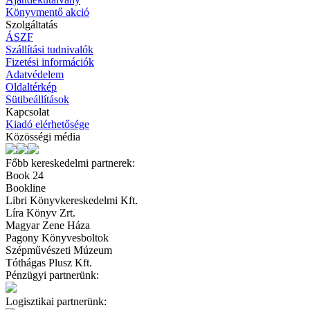
Könyvmentő akció
Szolgáltatás
ÁSZF
Szállítási tudnivalók
Fizetési információk
Adatvédelem
Oldaltérkép
Sütibeállítások
Kapcsolat
Kiadó elérhetősége
Közösségi média
Főbb kereskedelmi partnerek:
Book 24
Bookline
Libri Könyvkereskedelmi Kft.
Líra Könyv Zrt.
Magyar Zene Háza
Pagony Könyvesboltok
Szépművészeti Múzeum
Tóthágas Plusz Kft.
Pénzügyi partnerünk:
Logisztikai partnerünk: