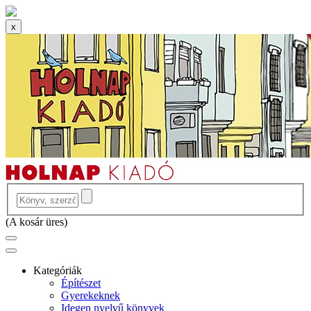
x
(
A kosár üres
)
Kategóriák
Építészet
Gyerekeknek
Idegen nyelvű könyvek