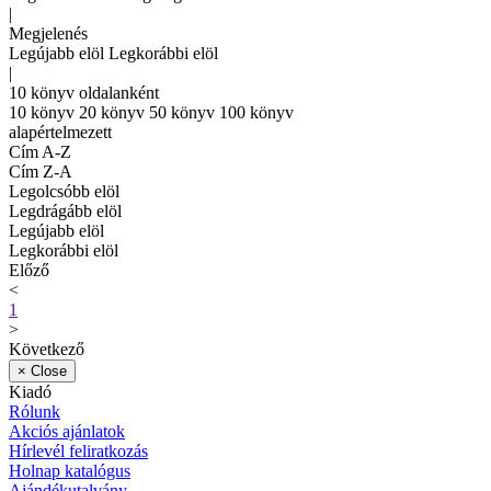
|
Megjelenés
Legújabb elöl
Legkorábbi elöl
|
10 könyv oldalanként
10 könyv
20 könyv
50 könyv
100 könyv
alapértelmezett
Cím A-Z
Cím Z-A
Legolcsóbb elöl
Legdrágább elöl
Legújabb elöl
Legkorábbi elöl
Előző
<
1
>
Következő
×
Close
Kiadó
Rólunk
Akciós ajánlatok
Hírlevél feliratkozás
Holnap katalógus
Ajándékutalvány