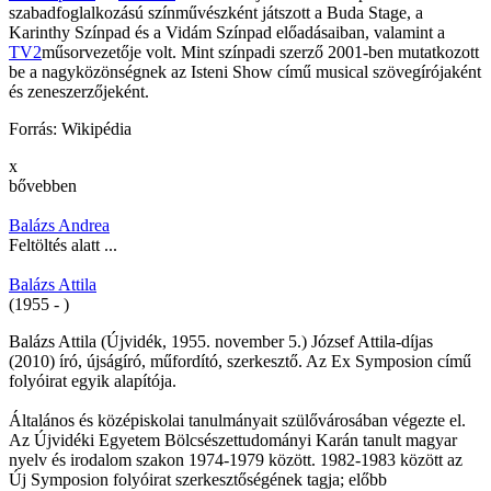
szabadfoglalkozású színművészként játszott a Buda Stage, a
Karinthy Színpad és a Vidám Színpad előadásaiban, valamint a
TV2
műsorvezetője volt. Mint színpadi szerző 2001-ben mutatkozott
be a nagyközönségnek az Isteni Show című musical szövegírójaként
és zeneszerzőjeként.
Forrás: Wikipédia
x
bővebben
Balázs Andrea
Feltöltés alatt ...
Balázs Attila
(1955 - )
Balázs Attila (Újvidék, 1955. november 5.) József Attila-díjas
(2010) író, újságíró, műfordító, szerkesztő. Az Ex Symposion című
folyóirat egyik alapítója.
Általános és középiskolai tanulmányait szülővárosában végezte el.
Az Újvidéki Egyetem Bölcsészettudományi Karán tanult magyar
nyelv és irodalom szakon 1974-1979 között. 1982-1983 között az
Új Symposion folyóirat szerkesztőségének tagja; előbb