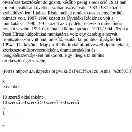
olvasószerkesztőként dolgozott, később pedig a redakció 1983-ban
történt leváltását követően szabadúszóvá vált. 1983-1987 között
szabadúszó lett; Ljubisa Ristic mellett rendezőasszisztens, fordító,
tolmács volt. 1987-1990 között az Újvidéki Rádiónak volt a
munkatársa. 1990-1991 között az Újvidéki Televízió művelődési
rovatát vezette. 1991 ősze óta lakik budapesten. 1991-1994 között a
Pesti Hírlap külpolitikai munkatársa volt; egy darabig a horvát
frontszakaszon volt haditudósító, ezután külpolitikai újságíró lett.
1994-2012 között a Magyar Rádió irodalmi-művészeti riportereként,
szerkesztő-műsorvezetőjeként, dramaturgjaként és
hangjátékszerzőjeként működött. Egy ideig a kulturális
szerkesztőséget vezette.
(forrás:http://hu.wikipedia.org/wiki/Bal%C3%A1zs_Attila_%2
x
bővebben
10 szerző oldalanként
10 szerző
20 szerző
50 szerző
100 szerző
<
1
|
2
|