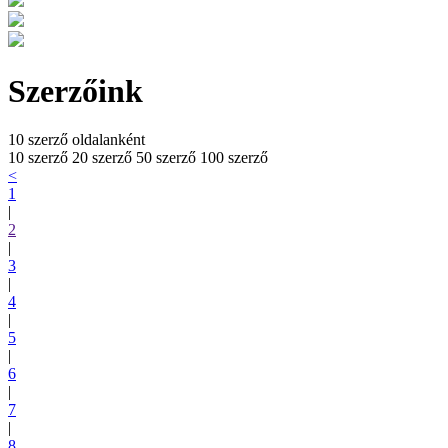
Szerzőink
10 szerző oldalanként
10 szerző
20 szerző
50 szerző
100 szerző
<
1
|
2
|
3
|
4
|
5
|
6
|
7
|
8