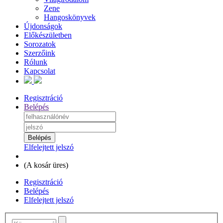
Zene
Hangoskönyvek
Újdonságok
Előkészületben
Sorozatok
Szerzőink
Rólunk
Kapcsolat
Regisztráció
Belépés
Elfelejtett jelszó
(
A kosár üres
)
Regisztráció
Belépés
Elfelejtett jelszó