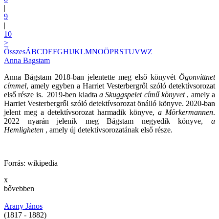
|
9
|
10
>
Összes
Á
B
C
D
E
F
G
H
I
J
K
L
M
N
O
Ö
P
R
S
T
U
V
W
Z
Anna Bagstam
Anna Bågstam 2018-ban jelentette meg első könyvét
Ögonvittnet
címmel
, amely egyben a Harriet Vesterbergről szóló detektívsorozat
első része is. 2019-ben kiadta
a Skuggspelet című könyvet
, amely a
Harriet Vesterbergről szóló detektívsorozat önálló könyve. 2020-ban
jelent meg a detektívsorozat harmadik könyve,
a Mörkermannen
.
2022 nyarán jelenik meg Bågstam negyedik könyve,
a
Hemligheten
, amely új detektívsorozatának első része.
Forrás: wikipedia
x
bővebben
Arany János
(1817 - 1882)