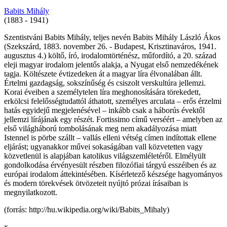
Babits Mihály
(1883 - 1941)
Szentistváni Babits Mihály, teljes nevén Babits Mihály László Ákos
(Szekszárd, 1883. november 26. - Budapest, Krisztinaváros, 1941.
augusztus 4.) költő, író, irodalomtörténész, műfordító, a 20. század
eleji magyar irodalom jelentős alakja, a Nyugat első nemzedékének
tagja. Költészete évtizedeken át a magyar líra élvonalában állt.
Értelmi gazdagság, sokszínűség és csiszolt verskultúra jellemzi.
Korai éveiben a személytelen líra meghonosítására törekedett,
erkölcsi felelősségtudattól áthatott, személyes arculata – erős érzelmi
hatás egyidejű megjelenésével – inkább csak a háborús évektől
jellemzi lírájának egy részét. Fortissimo című verséért – amelyben az
első világháború tombolásának meg nem akadályozása miatt
Istennel is pörbe szállt – vallás elleni vétség címen indítottak ellene
eljárást; ugyanakkor művei sokaságában vall közvetetten vagy
közvetlenül is alapjában katolikus világszemléletéről. Elmélyült
gondolkodása érvényesült részben filozófiai tárgyú esszéiben és az
európai irodalom áttekintésében. Kísérletező készsége hagyományos
és modern törekvések ötvözeteit nyújtó prózai írásaiban is
megnyilatkozott.
(forrás: http://hu.wikipedia.org/wiki/Babits_Mihaly)
x