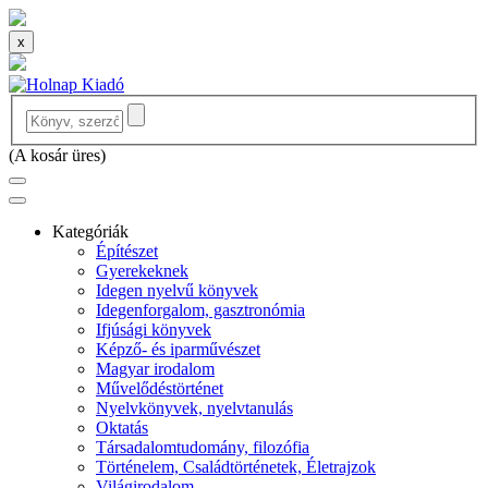
x
(
A kosár üres
)
Kategóriák
Építészet
Gyerekeknek
Idegen nyelvű könyvek
Idegenforgalom, gasztronómia
Ifjúsági könyvek
Képző- és iparművészet
Magyar irodalom
Művelődéstörténet
Nyelvkönyvek, nyelvtanulás
Oktatás
Társadalomtudomány, filozófia
Történelem, Családtörténetek, Életrajzok
Világirodalom