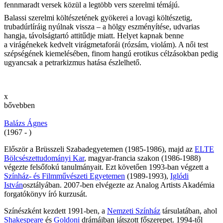
fennmaradt versek közül a legtöbb vers szerelmi témájú.
Balassi szerelmi költészetének gyökerei a lovagi költészetig,
trubadúrlíráig nyúlnak vissza – a hölgy eszményítése, udvarias
hangja, távolságtartó attitűdje miatt. Helyet kapnak benne
a virágénekek kedvelt virágmetaforái (rózsám, violám). A női test
szépségének kiemelésében, finom hangú erotikus célzásokban pedig
ugyancsak a petrarkizmus hatása észlelhető.
x
bővebben
Balázs Ágnes
(1967 - )
Először a Brüsszeli Szabadegyetemen (1985-1986), majd az
ELTE
Bölcsészettudományi Kar
, magyar-francia szakon (1986-1988)
végezte felsőfokú tanulmányait. Ezt követően 1993-ban végzett a
Színház- és Filmművészeti Egyetemen
(1989-1993),
Iglódi
István
osztályában. 2007-ben elvégezte az Analog Artists Akadémia
forgatókönyv író kurzusát.
Színészként kezdett 1991-ben, a
Nemzeti Színház
társulatában, ahol
Shakespeare
és
Goldoni
drámáiban játszott főszerepet. 1994-től