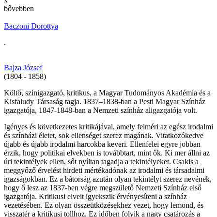
bővebben
Baczoni Dorottya
.
Bajza József
(1804 - 1858)
Költő, színigazgató, kritikus, a Magyar Tudományos Akadémia és a
Kisfaludy Társaság tagja. 1837–1838-ban a Pesti Magyar Színház
igazgatója, 1847-1848-ban a Nemzeti színház aligazgatója volt.
Igényes és következetes kritikájával, amely felméri az egész irodalmi
és színházi életet, sok ellenséget szerez magának. Vitatkozókedve
újabb és újabb irodalmi harcokba keveri. Ellenfelei egyre jobban
érzik, hogy politikai elvekben is továbbtart, mint ők. Ki mer állni az
úri tekintélyek ellen, sőt nyíltan tagadja a tekintélyeket. Csakis a
meggyőző érvelést hirdeti mértékadónak az irodalmi és társadalmi
igazságokban. Ez a bátorság azután olyan tekintélyt szerez nevének,
hogy ő lesz az 1837-ben végre megszülető Nemzeti Színház első
igazgatója. Kritikusi elveit igyekszik érvényesíteni a színház
vezetésében. Ez olyan összeütközésekhez vezet, hogy lemond, és
visszatér a kritikusi tollhoz. Ez időben folyik a nagy csatározás a