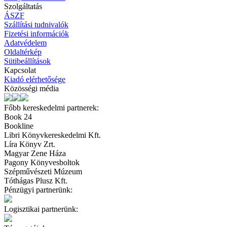
Szolgáltatás
ÁSZF
Szállítási tudnivalók
Fizetési információk
Adatvédelem
Oldaltérkép
Sütibeállítások
Kapcsolat
Kiadó elérhetősége
Közösségi média
Főbb kereskedelmi partnerek:
Book 24
Bookline
Libri Könyvkereskedelmi Kft.
Líra Könyv Zrt.
Magyar Zene Háza
Pagony Könyvesboltok
Szépművészeti Múzeum
Tóthágas Plusz Kft.
Pénzügyi partnerünk:
Logisztikai partnerünk: