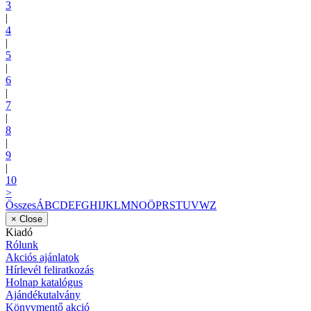
3
|
4
|
5
|
6
|
7
|
8
|
9
|
10
>
Összes
Á
B
C
D
E
F
G
H
I
J
K
L
M
N
O
Ö
P
R
S
T
U
V
W
Z
×
Close
Kiadó
Rólunk
Akciós ajánlatok
Hírlevél feliratkozás
Holnap katalógus
Ajándékutalvány
Könyvmentő akció