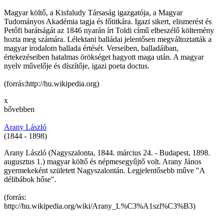
Magyar költő, a Kisfaludy Társaság igazgatója, a Magyar
Tudományos Akadémia tagja és főtitkára. Igazi sikert, elismerést és
Petőfi barátságát az 1846 nyarán írt Toldi című elbeszélő költemény
hozta meg számára. Lélektani balládai jelentősen megváltoztatták a
magyar irodalom ballada értését. Verseiben, balladáiban,
értekezéseiben hatalmas örökséget hagyott maga után. A magyar
nyelv művelője és díszítője, igazi poeta doctus.
(forrás:http://hu.wikipedia.org)
x
bővebben
Arany László
(1844 - 1898)
Arany László (Nagyszalonta, 1844. március 24. - Budapest, 1898.
augusztus 1.) magyar költő és népmesegyűjtő volt. Arany János
gyermekeként született Nagyszalontán. Legjelentősebb műve "A
délibábok hőse".
(forrás:
http://hu.wikipedia.org/wiki/Arany_L%C3%A1szl%C3%B3)