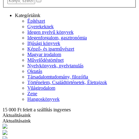
Kategóriáink
Építészet
Gyerekeknek
Idegen nyelvű könyvek
Idegenforgalom, gasztronómia
Ifjúsági könyvek
Képző- és iparművészet
Magyar irodalom
Művelődéstörténet
Nyelvkönyvek, nyelvtanulás
Oktatás
Társadalomtudomány, filozófia
Történelem, Családtörténetek, Életrajzok
Világirodalom
Zene
Hangoskönyvek
15 000 Ft felett a szállítás ingyenes
Aktualitásaink
Aktualitásaink