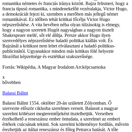
romantika németes és franciás iránya között. Bajza felismeri, hogy a
francia típusú romantika, s mindenekelőtt vezéralakja, Victor Hugo,
a demokráciát fejezi ki, szemben a merőben más jellegű német
romantikával. Ez időben tehát kritikai főcélja Victor Hugo
népszerűsítése. A vita hevében néha olyan túlzásokig is elmegy,
hogy a nagyon szeretett Hugót nagyságban a nagyon tisztelt
Shakespeare mellé, sőt elé állítja. Persze akkor Hugo ilyen
szenvedélyes népszerűsítése haladó politikai kiállás volt. És
Bajzánál a kritikust nem lehet elválasztani a haladó politikus-
publicistától. Ugyanakkor minden más kritikus fölé helyezte
filozófiai képzettsége és esztétikai szakszerűsége.
Forrás: Wikipédia, A Magyar Irodalom Arcképcsarnoka
x
bővebben
Balassi Bálint
Balassi Bálint
1554
.
október 20-án
született
Zólyomban
.
Ő
szervezte először ciklusba szerelmes verseit. Balassit a magyar
szerelmi költészet megteremtőjeként tisztelhetjük. Verseiben
érzékelhető a reneszánsz ember öntudata, a szerelmet az emberi
értékek csúcsának tekinti. Sok szerelmi költeménye fordítás, művein
érezhetjük az itáliai reneszánsz és főleg Petrarca hatását. A tőle