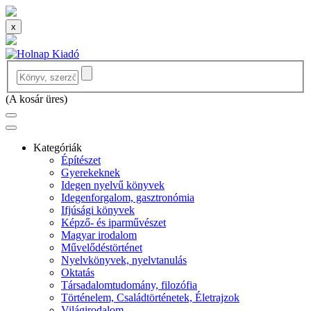
x
(
A kosár üres
)
Kategóriák
Építészet
Gyerekeknek
Idegen nyelvű könyvek
Idegenforgalom, gasztronómia
Ifjúsági könyvek
Képző- és iparművészet
Magyar irodalom
Művelődéstörténet
Nyelvkönyvek, nyelvtanulás
Oktatás
Társadalomtudomány, filozófia
Történelem, Családtörténetek, Életrajzok
Világirodalom