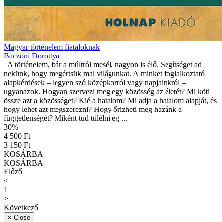
Magyar történelem fiataloknak
Baczoni Dorottya
A történelem, bár a múltról mesél, nagyon is élő. Segítséget ad
nekünk, hogy megértsük mai világunkat. A minket foglalkoztató
alapkérdések – legyen szó középkorról vagy napjainkról –
ugyanazok. Hogyan szervezi meg egy közösség az életét? Mi köti
össze azt a közösséget? Kié a hatalom? Mi adja a hatalom alapját, és
hogy lehet azt megszerezni? Hogy őrizheti meg hazánk a
függetlenségét? Miként tud túlélni eg ...
30
%
4 500 Ft
3 150 Ft
KOSÁRBA
KOSÁRBA
Előző
<
1
>
Következő
×
Close