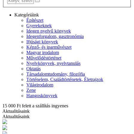
Kategóriáink
Építészet
Gyerekeknek
Idegen nyelvű könyvek
Idegenforgalom, gasztronómia
Ifjúsági könyvek
Képző- és iparművészet
Magyar irodalom
Művelődéstörténet
Nyelvkönyvek, nyelvtanulás
Oktatás
Társadalomtudomány, filozófia
Történelem, Családtörténetek, Életrajzok
Világirodalom
Zene
Hangoskönyvek
15 000 Ft felett a szállítás ingyenes
Aktualitásaink
Aktualitásaink