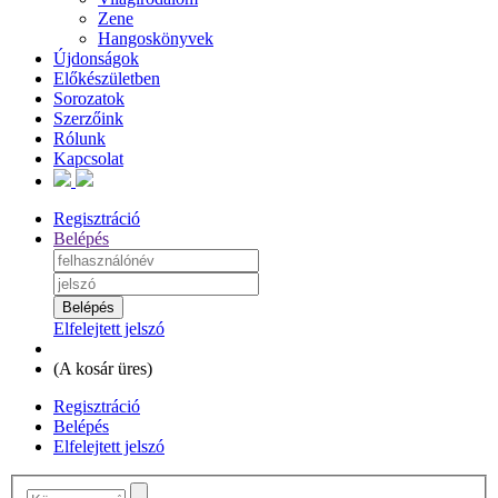
Zene
Hangoskönyvek
Újdonságok
Előkészületben
Sorozatok
Szerzőink
Rólunk
Kapcsolat
Regisztráció
Belépés
Elfelejtett jelszó
(
A kosár üres
)
Regisztráció
Belépés
Elfelejtett jelszó