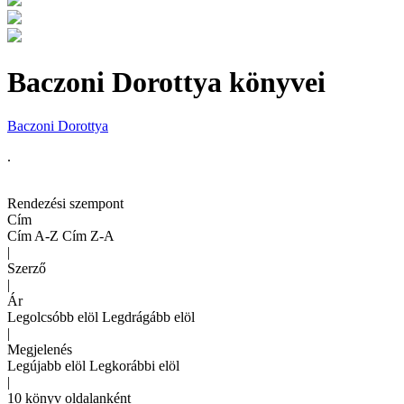
Baczoni Dorottya könyvei
Baczoni Dorottya
.
Rendezési szempont
Cím
Cím A-Z
Cím Z-A
|
Szerző
|
Ár
Legolcsóbb elöl
Legdrágább elöl
|
Megjelenés
Legújabb elöl
Legkorábbi elöl
|
10 könyv oldalanként