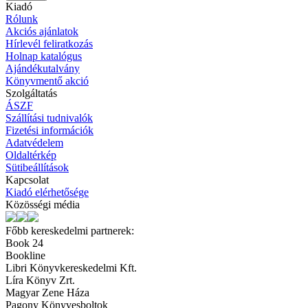
Kiadó
Rólunk
Akciós ajánlatok
Hírlevél feliratkozás
Holnap katalógus
Ajándékutalvány
Könyvmentő akció
Szolgáltatás
ÁSZF
Szállítási tudnivalók
Fizetési információk
Adatvédelem
Oldaltérkép
Sütibeállítások
Kapcsolat
Kiadó elérhetősége
Közösségi média
Főbb kereskedelmi partnerek:
Book 24
Bookline
Libri Könyvkereskedelmi Kft.
Líra Könyv Zrt.
Magyar Zene Háza
Pagony Könyvesboltok