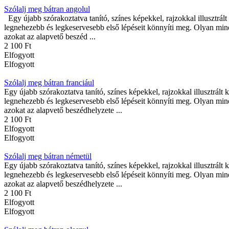
Szólalj meg bátran angolul
Egy újabb szórakoztatva tanító, színes képekkel, rajzokkal illusztr
legnehezebb és legkeservesebb első lépéseit könnyíti meg. Olyan mind
azokat az alapvető beszéd ...
2 100 Ft
Elfogyott
Elfogyott
Szólalj meg bátran franciául
Egy újabb szórakoztatva tanító, színes képekkel, rajzokkal illusztrá
legnehezebb és legkeservesebb első lépéseit könnyíti meg. Olyan mind
azokat az alapvető beszédhelyzete ...
2 100 Ft
Elfogyott
Elfogyott
Szólalj meg bátran németül
Egy újabb szórakoztatva tanító, színes képekkel, rajzokkal illusztrá
legnehezebb és legkeservesebb első lépéseit könnyíti meg. Olyan mind
azokat az alapvető beszédhelyzete ...
2 100 Ft
Elfogyott
Elfogyott