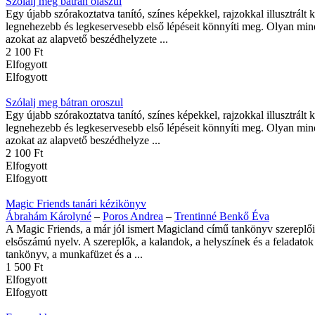
Szólalj meg bátran olaszul
Egy újabb szórakoztatva tanító, színes képekkel, rajzokkal illusztrá
legnehezebb és legkeservesebb első lépéseit könnyíti meg. Olyan mind
azokat az alapvető beszédhelyzete ...
2 100 Ft
Elfogyott
Elfogyott
Szólalj meg bátran oroszul
Egy újabb szórakoztatva tanító, színes képekkel, rajzokkal illusztrá
legnehezebb és legkeservesebb első lépéseit könnyíti meg. Olyan mind
azokat az alapvető beszédhelyze ...
2 100 Ft
Elfogyott
Elfogyott
Magic Friends tanári kézikönyv
Ábrahám Károlyné
–
Poros Andrea
–
Trentinné Benkő Éva
A Magic Friends, a már jól ismert Magicland című tankönyv szereplőin
elsőszámú nyelv. A szereplők, a kalandok, a helyszínek és a feladatok 
tankönyv, a munkafüzet és a ...
1 500 Ft
Elfogyott
Elfogyott