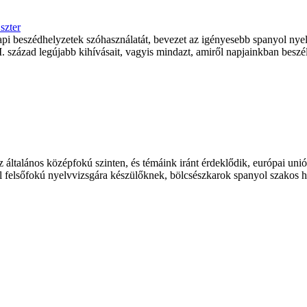
szter
i beszédhelyzetek szóhasználatát, bevezet az igényesebb spanyol nyelv
I. század legújabb kihívásait, vagyis mindazt, amiről napjainkban bes
z általános középfokú szinten, és témáink iránt érdeklődik, európai u
 felsőfokú nyelvvizsgára készülőknek, bölcsészkarok spanyol szakos ha