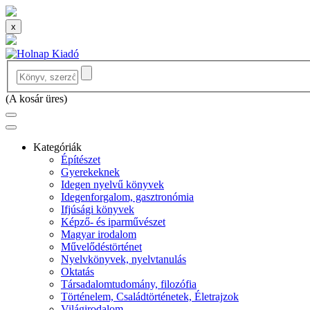
x
(
A kosár üres
)
Kategóriák
Építészet
Gyerekeknek
Idegen nyelvű könyvek
Idegenforgalom, gasztronómia
Ifjúsági könyvek
Képző- és iparművészet
Magyar irodalom
Művelődéstörténet
Nyelvkönyvek, nyelvtanulás
Oktatás
Társadalomtudomány, filozófia
Történelem, Családtörténetek, Életrajzok
Világirodalom