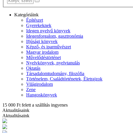
Kategóriáink
Építészet
Gyerekeknek
Idegen nyelvű könyvek
Idegenforgalom, gasztronómia
Ifjúsági könyvek
Képző- és iparművészet
Magyar irodalom
Művelődéstörténet
Nyelvkönyvek, nyelvtanulás
Oktatás
Társadalomtudomány, filozófia
Történelem, Családtörténetek, Életrajzok
Világirodalom
Zene
Hangoskönyvek
15 000 Ft felett a szállítás ingyenes
Aktualitásaink
Aktualitásaink