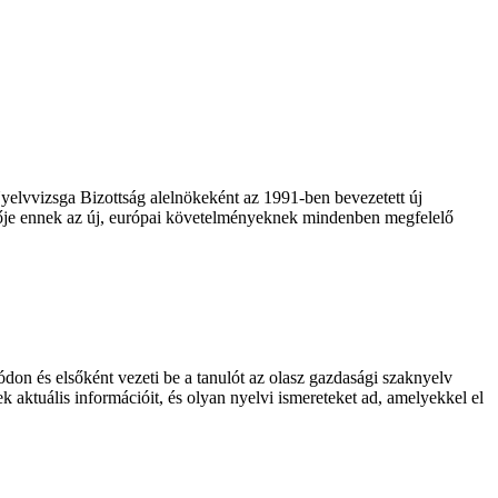
lvvizsga Bizottság alelnökeként az 1991-ben bevezetett új
erzője ennek az új, európai követelményeknek mindenben megfelelő
on és elsőként vezeti be a tanulót az olasz gazdasági szaknyelv
k aktuális információit, és olyan nyelvi ismereteket ad, amelyekkel el