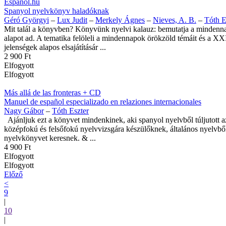
Espanol.hu
Spanyol nyelvkönyv haladóknak
Géró Györgyi
–
Lux Judit
–
Merkely Ágnes
–
Nieves, A. B.
–
Tóth E
Mit talál a könyvben? Könyvünk nyelvi kalauz: bemutatja a mindennap
alapot ad. A tematika felöleli a mindennapok örökzöld témáit és a XX
jelenségek alapos elsajátításár ...
2 900 Ft
Elfogyott
Elfogyott
Más allá de las fronteras + CD
Manuel de español especializado en relaziones internacionales
Nagy Gábor
–
Tóth Eszter
Ajánljuk ezt a könyvet mindenkinek, aki spanyol nyelvből túljutott a
középfokú és felsőfokú nyelvvizsgára készülőknek, általános nyelvből
nyelvkönyvet keresnek. & ...
4 900 Ft
Elfogyott
Elfogyott
Előző
<
9
|
10
|