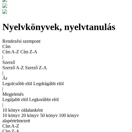
Nyelvkönyvek, nyelvtanulás
Rendezési szempont
Cím
Cím A-Z
Cím Z-A
|
Szerző
Szerző A-Z
Szerző Z-A
|
Ár
Legolcsóbb elöl
Legdrágább elöl
|
Megjelenés
Legújabb elöl
Legkorábbi elöl
|
10 könyv oldalanként
10 könyv
20 könyv
50 könyv
100 könyv
alapértelmezett
Cím A-Z
Cím Z-A