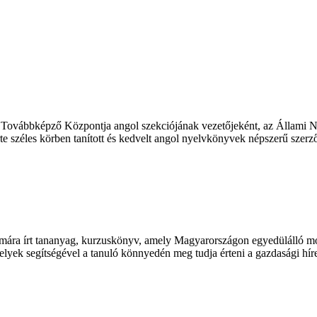
ovábbképző Központja angol szekciójának vezetőjeként, az Állami Nye
erte széles körben tanított és kedvelt angol nyelvkönyvek népszerű sz
mára írt tananyag, kurzuskönyv, amely Magyarországon egyedülálló mód
elyek segítségével a tanuló könnyedén meg tudja érteni a gazdasági híre