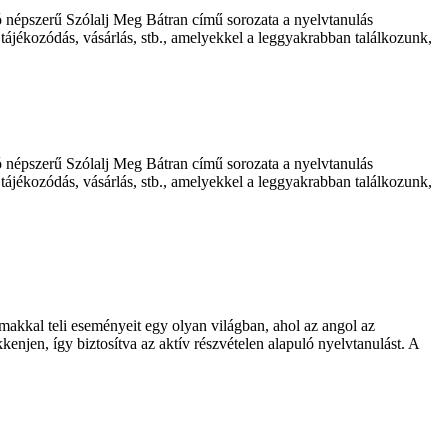
ó népszerű Szólalj Meg Bátran című sorozata a nyelvtanulás
tájékozódás, vásárlás, stb., amelyekkel a leggyakrabban találkozunk,
ó népszerű Szólalj Meg Bátran című sorozata a nyelvtanulás
tájékozódás, vásárlás, stb., amelyekkel a leggyakrabban találkozunk,
makkal teli eseményeit egy olyan világban, ahol az angol az
enjen, így biztosítva az aktív részvételen alapuló nyelvtanulást. A