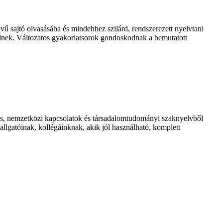
ű sajtó olvasásába és mindehhez szilárd, rendszerezett nyelvtani
zélnek. Változatos gyakorlatsorok gondoskodnak a bemutatott
niós, nemzetközi kapcsolatok és társadalomtudományi szaknyelvből
llgatóinak, kollégáinknak, akik jól használható, komplett