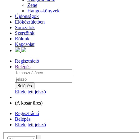
Zene
Hangoskönyvek
Újdonságok
Előkészületben
Sorozatok
Szerzőink
Rólunk
Kapcsolat
Regisztráció
Belépés
Elfelejtett jelszó
(
A kosár üres
)
Regisztráció
Belépés
Elfelejtett jelszó