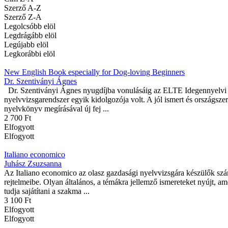
Szerző A-Z
Szerző Z-A
Legolcsóbb elöl
Legdrágább elöl
Legújabb elöl
Legkorábbi elöl
New English Book especially for Dog-loving Beginners
Dr. Szentiványi Ágnes
Dr. Szentiványi Ágnes nyugdíjba vonulásáig az ELTE Idegennyelvi T
nyelvvizsgarendszer egyik kidolgozója volt. A jól ismert és országsz
nyelvkönyv megírásával új fej ...
2 700 Ft
Elfogyott
Elfogyott
Italiano economico
Juhász Zsuzsanna
Az Italiano economico az olasz gazdasági nyelvvizsgára készülők szá
rejtelmeibe. Olyan általános, a témákra jellemző ismereteket nyújt, am
tudja sajátítani a szakma ...
3 100 Ft
Elfogyott
Elfogyott