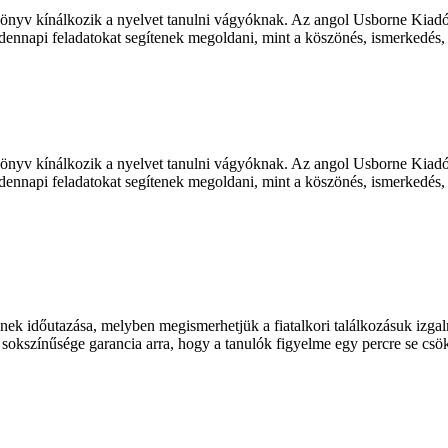
lt könyv kínálkozik a nyelvet tanulni vágyóknak. Az angol Usborne Kiad
ennapi feladatokat segítenek megoldani, mint a köszönés, ismerkedés, 
lt könyv kínálkozik a nyelvet tanulni vágyóknak. Az angol Usborne Kiad
ennapi feladatokat segítenek megoldani, mint a köszönés, ismerkedés, 
ek időutazása, melyben megismerhetjük a fiatalkori találkozásuk izgal
sokszínűsége garancia arra, hogy a tanulók figyelme egy percre se csökk