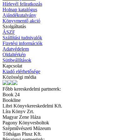
Hírlevél feliratkozás
Holnap katalógus
Ajándékutalvány
Könyvmentő akció
Szolgáltatás
ÁSZF
Szállítási tudnivalók
Fizetési információk
Adatvédelem
Oldaltérkép
Sütibeállítások
Kapcsolat
Kiadó elérhetősége
Közösségi média
Főbb kereskedelmi partnerek:
Book 24
Bookline
Libri Könyvkereskedelmi Kft.
Líra Könyv Zrt.
Magyar Zene Háza
Pagony Könyvesboltok
Szépművészeti Múzeum
Tóthágas Plusz Kft.
Pénzügyi partnerünk: