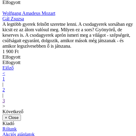
Elfogyott
Wolfgang Amadeus Mozart
Gál Zsuzsa
A legtöbb gyerek felnőtt szeretne lenni. A csodagyerek sorsában egy
kicsit ez az álom valósul meg. Milyen ez a sors? Gyönyörű, de
keserves is. A csodagyerek aprón ismeri meg a világot - szépségeit,
csúfságait egyaránt, dolgozik, amikor mások még játszanak - és
amikor legszívesebben ő is játszana.
1 900 Ft
Elfogyott
Elfogyott
Előző
<
1
|
2
|
3
>
Következő
×
Close
Kiadó
Rólunk
Akciós ajánlatok