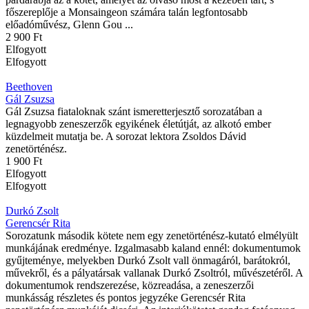
főszereplője a Monsaingeon számára talán legfontosabb
előadóművész, Glenn Gou ...
2 900 Ft
Elfogyott
Elfogyott
Beethoven
Gál Zsuzsa
Gál Zsuzsa fiataloknak szánt ismeretterjesztő sorozatában a
legnagyobb zeneszerzők egyikének életútját, az alkotó ember
küzdelmeit mutatja be. A sorozat lektora Zsoldos Dávid
zenetörténész.
1 900 Ft
Elfogyott
Elfogyott
Durkó Zsolt
Gerencsér Rita
Sorozatunk második kötete nem egy zenetörténész-kutató elmélyült
munkájának eredménye. Izgalmasabb kaland ennél: dokumentumok
gyűjteménye, melyekben Durkó Zsolt vall önmagáról, barátokról,
művekről, és a pályatársak vallanak Durkó Zsoltról, művészetéről. A
dokumentumok rendszerezése, közreadása, a zeneszerzői
munkásság részletes és pontos jegyzéke Gerencsér Rita