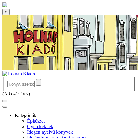
x
(
A kosár üres
)
Kategóriák
Építészet
Gyerekeknek
Idegen nyelvű könyvek
Idegenforgalom, gasztronómia