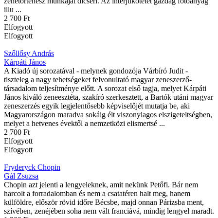
zenetörténész munkáját dicséri. Az interjúkötetet gazdag fotóanyag
illu ...
2 700 Ft
Elfogyott
Elfogyott
Szőllősy András
Kárpáti János
A Kiadó új sorozatával - melynek gondozója Várbíró Judit -
tiszteleg a nagy tehetségeket felvonultató magyar zeneszerző-
társadalom teljesítménye előtt. A sorozat első tagja, melyet Kárpáti
János kiváló zeneesztéta, szakíró szerkesztett, a Bartók utáni magyar
zeneszerzés egyik legjelentősebb képviselőjét mutatja be, aki
Magyarországon maradva sokáig élt viszonylagos elszigeteltségben,
melyet a hetvenes évektől a nemzetközi elismertsé ...
2 700 Ft
Elfogyott
Elfogyott
Fryderyck Chopin
Gál Zsuzsa
Chopin azt jelenti a lengyeleknek, amit nekünk Petőfi. Bár nem
harcolt a forradalomban és nem a csatatéren halt meg, hanem
külföldre, először rövid időre Bécsbe, majd onnan Párizsba ment,
szívében, zenéjében soha nem vált franciává, mindig lengyel maradt.