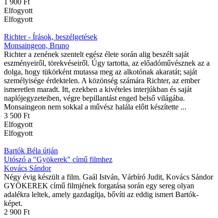
1 900 Ft
Elfogyott
Elfogyott
Richter - Írások, beszélgetések
Monsaingeon, Bruno
Richter a zenének szentelt egész élete során alig beszélt saját
eszményeiről, törekvéseiről. Úgy tartotta, az előadóművésznek az a
dolga, hogy tükörként mutassa meg az alkotónak akaratát; saját
személyisége érdektelen. A közönség számára Richter, az ember
ismeretlen maradt. Itt, ezekben a kivételes interjúkban és saját
naplójegyzeteiben, végre bepillantást enged belső világába.
Monsaingeon nem sokkal a művész halála előtt készítette ...
3 500 Ft
Elfogyott
Elfogyott
Bartók Béla útján
Utószó a "Gyökerek" című filmhez
Kovács Sándor
Négy évig készült a film. Gaál István, Várbíró Judit, Kovács Sándor
GYÖKEREK című filmjének forgatása során egy sereg olyan
adalékra leltek, amely gazdagítja, bővíti az eddig ismert Bartók-
képet.
2 900 Ft