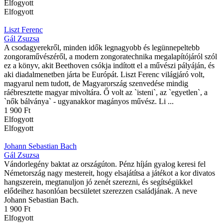
Elfogyott
Elfogyott
Liszt Ferenc
Gál Zsuzsa
A csodagyerekről, minden idők legnagyobb és legünnepeltebb
zongoraművészéről, a modern zongoratechnika megalapítójáról szól
ez a könyv, akit Beethoven csókja indított el a művészi pályáján, és
aki diadalmenetben járta be Európát. Liszt Ferenc világjáró volt,
magyarul nem tudott, de Magyarország szenvedése mindig
ráébresztette magyar mivoltára. Ő volt az `isteni`, az `egyetlen`, a
`nők bálványa` - ugyanakkor magányos művész. Li ...
1 900 Ft
Elfogyott
Elfogyott
Johann Sebastian Bach
Gál Zsuzsa
Vándorlegény baktat az országúton. Pénz híján gyalog keresi fel
Németország nagy mestereit, hogy elsajátítsa a játékot a kor divatos
hangszerein, megtanuljon jó zenét szerezni, és segítségükkel
elődeihez hasonlóan becsületet szerezzen családjának. A neve
Johann Sebastian Bach.
1 900 Ft
Elfogyott