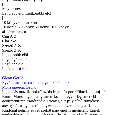
|
Megjelenés
Legújabb elöl
Legkorábbi elöl
|
10 könyv oldalanként
10 könyv
20 könyv
50 könyv
100 könyv
alapértelmezett
Cím A-Z
Cím Z-A
Szerző A-Z
Szerző Z-A
Legolcsóbb elöl
Legdrágább elöl
Legújabb elöl
Legkorábbi elöl
Glenn Gould
Egyáltalán nem tartom magam különcnek
Monsaingeon, Bruno
Legendás muzsikusokról szóló legendás portréfilmek alkotójaként
Bruno Monsaingeon alighanem korunk egyik legismertebb
dokumentumfilm-készítője. Richter, a rejtély című filmjének
anyagából nagy sikerű könyvet adott közre, amely a Holnap
Kiadónál néhány évvel ezelőtt magyarul is megjelent. Ennek
párdarabja az a kötet, amelyet az olvasó most a kezében tart, s