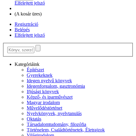
Elfelejtett jelszó
(
A kosár üres
)
Regisztráció
Belépés
Elfelejtett jelszó
Kategóriáink
Építészet
Gyerekeknek
Idegen nyelvű könyvek
Idegenforgalom, gasztronómia
Ifjúsági könyvek
Képző- és iparművészet
Magyar irodalom
Művelődéstörténet
Nyelvkönyvek, nyelvtanulás
Oktatás
Társadalomtudomány, filozófia
Történelem, Családtörténetek, Életrajzok
Világirodalom