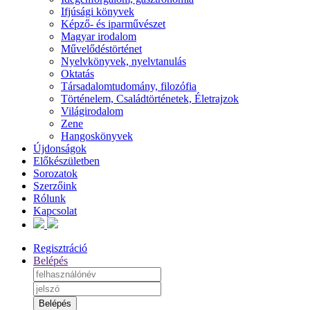
Ifjúsági könyvek
Képző- és iparművészet
Magyar irodalom
Művelődéstörténet
Nyelvkönyvek, nyelvtanulás
Oktatás
Társadalomtudomány, filozófia
Történelem, Családtörténetek, Életrajzok
Világirodalom
Zene
Hangoskönyvek
Újdonságok
Előkészületben
Sorozatok
Szerzőink
Rólunk
Kapcsolat
Regisztráció
Belépés