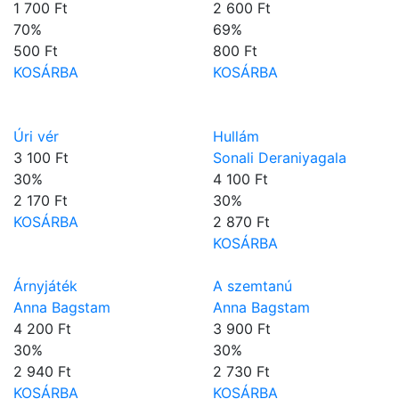
1 700 Ft
2 600 Ft
70
%
69
%
500 Ft
800 Ft
KOSÁRBA
KOSÁRBA
Úri vér
Hullám
3 100 Ft
Sonali Deraniyagala
30
%
4 100 Ft
2 170 Ft
30
%
KOSÁRBA
2 870 Ft
KOSÁRBA
Árnyjáték
A szemtanú
Anna Bagstam
Anna Bagstam
4 200 Ft
3 900 Ft
30
%
30
%
2 940 Ft
2 730 Ft
KOSÁRBA
KOSÁRBA