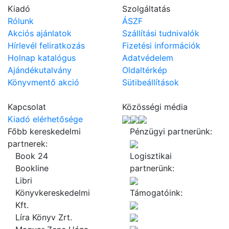
Kiadó
Szolgáltatás
Rólunk
ÁSZF
Akciós ajánlatok
Szállítási tudnivalók
Hírlevél feliratkozás
Fizetési információk
Holnap katalógus
Adatvédelem
Ajándékutalvány
Oldaltérkép
Könyvmentő akció
Sütibeállítások
Kapcsolat
Közösségi média
Kiadó elérhetősége
Főbb kereskedelmi
Pénzügyi partnerünk:
partnerek:
Book 24
Logisztikai
Bookline
partnerünk:
Libri
Könyvkereskedelmi
Támogatóink:
Kft.
Líra Könyv Zrt.