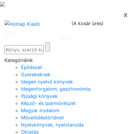
x
(
A kosár üres
)
Kategóriáink
Építészet
Gyerekeknek
Idegen nyelvű könyvek
Idegenforgalom, gasztronómia
Ifjúsági könyvek
Képző- és iparművészet
Magyar irodalom
Művelődéstörténet
Nyelvkönyvek, nyelvtanulás
Oktatás