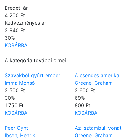
Eredeti ár
4 200 Ft
Kedvezményes ár
2 940 Ft
30
%
KOSÁRBA
A kategória további címei
Szavakból gyúrt ember
A csendes amerikai
Imma Monsó
Greene, Graham
2 500 Ft
2 600 Ft
30
%
69
%
1 750 Ft
800 Ft
KOSÁRBA
KOSÁRBA
Peer Gynt
Az isztambuli vonat
Ibsen, Henrik
Greene, Graham