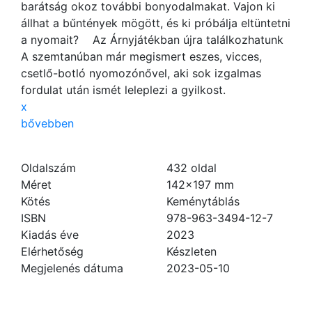
barátság okoz további bonyodalmakat. Vajon ki
állhat a bűntények mögött, és ki próbálja eltüntetni
a nyomait? Az Árnyjátékban újra találkozhatunk
A szemtanúban már megismert eszes, vicces,
csetlő-botló nyomozónővel, aki sok izgalmas
fordulat után ismét leleplezi a gyilkost.
x
bővebben
Oldalszám
432
oldal
Méret
142×197 mm
Kötés
Keménytáblás
ISBN
978-963-3494-12-7
Kiadás éve
2023
Elérhetőség
Készleten
Megjelenés dátuma
2023-05-10