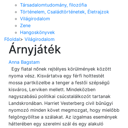
Társadalomtudomány, filozófia
Történelem, Családtörténetek, Életrajzok
Világirodalom
Zene
Hangoskönyvek
Főoldal
>
Világirodalom
Árnyjáték
Anna Bagstam
Egy fiatal nőnek rejtélyes körülmények között
nyoma vész. Kisvártatva egy férfi holttestét
mossa partközelbe a tenger a festői szépségű
kisváros, Lerviken mellett. Mindeközben
nagyszabású politikai csúcstalálkozót tartanak
Landskronában. Harriet Vesterberg civil bűnügyi
nyomozó minden követ megmozgat, hogy mielőbb
felgöngyölítse a szálakat. Az izgalmas események
hátterében egy szerelmi szál és egy alakuló