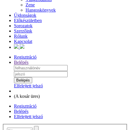
Zene
Hangoskönyvek
Újdonságok
Előkészületben
Sorozatok
Szerzőink
Rólunk
Kapcsolat
Regisztráció
Belépés
Elfelejtett jelszó
(
A kosár üres
)
Regisztráció
Belépés
Elfelejtett jelszó