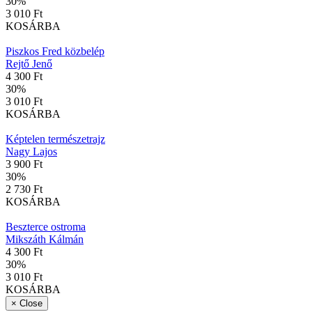
30
%
3 010 Ft
KOSÁRBA
Piszkos Fred közbelép
Rejtő Jenő
4 300 Ft
30
%
3 010 Ft
KOSÁRBA
Képtelen természetrajz
Nagy Lajos
3 900 Ft
30
%
2 730 Ft
KOSÁRBA
Beszterce ostroma
Mikszáth Kálmán
4 300 Ft
30
%
3 010 Ft
KOSÁRBA
×
Close