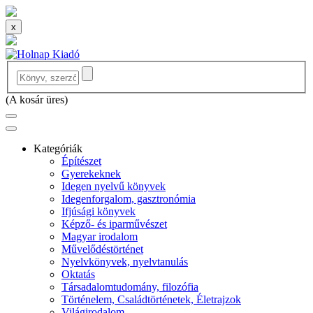
x
(
A kosár üres
)
Kategóriák
Építészet
Gyerekeknek
Idegen nyelvű könyvek
Idegenforgalom, gasztronómia
Ifjúsági könyvek
Képző- és iparművészet
Magyar irodalom
Művelődéstörténet
Nyelvkönyvek, nyelvtanulás
Oktatás
Társadalomtudomány, filozófia
Történelem, Családtörténetek, Életrajzok
Világirodalom