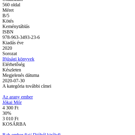
560
oldal
Méret
B/5
Kötés
Keménytáblás
ISBN
978-963-3493-23-6
Kiadás éve
2020
Sorozat
Ifjúsági könyvek
Elérhetőség
Készleten
Megjelenés dátuma
2020-07-30
A kategória további címei
Az arany ember
Jókai Mór
4 300 Ft
30
%
3 010 Ft
KOSÁRBA
Rab ember fiai/ Dióbél királyfi