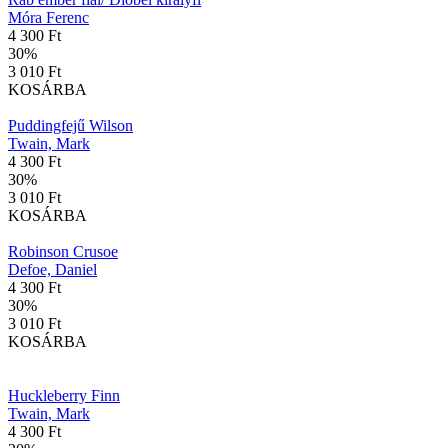
Móra Ferenc
4 300 Ft
30
%
3 010 Ft
KOSÁRBA
Puddingfejű Wilson
Twain, Mark
4 300 Ft
30
%
3 010 Ft
KOSÁRBA
Robinson Crusoe
Defoe, Daniel
4 300 Ft
30
%
3 010 Ft
KOSÁRBA
Huckleberry Finn
Twain, Mark
4 300 Ft