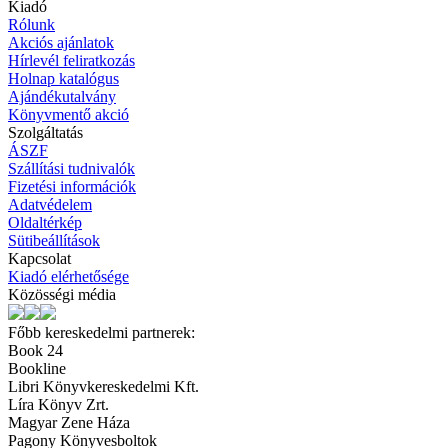
Kiadó
Rólunk
Akciós ajánlatok
Hírlevél feliratkozás
Holnap katalógus
Ajándékutalvány
Könyvmentő akció
Szolgáltatás
ÁSZF
Szállítási tudnivalók
Fizetési információk
Adatvédelem
Oldaltérkép
Sütibeállítások
Kapcsolat
Kiadó elérhetősége
Közösségi média
Főbb kereskedelmi partnerek:
Book 24
Bookline
Libri Könyvkereskedelmi Kft.
Líra Könyv Zrt.
Magyar Zene Háza
Pagony Könyvesboltok