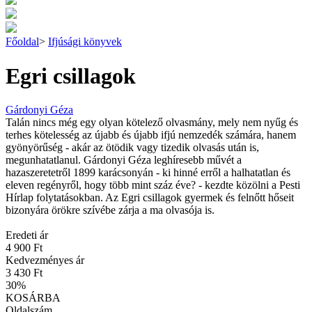
Főoldal
>
Ifjúsági könyvek
Egri csillagok
Gárdonyi Géza
Talán nincs még egy olyan kötelező olvasmány, mely nem nyűg és
terhes kötelesség az újabb és újabb ifjú nemzedék számára, hanem
gyönyörűség - akár az ötödik vagy tizedik olvasás után is,
megunhatatlanul. Gárdonyi Géza leghíresebb művét a
hazaszeretetről 1899 karácsonyán - ki hinné erről a halhatatlan és
eleven regényről, hogy több mint száz éve? - kezdte közölni a Pesti
Hírlap folytatásokban. Az Egri csillagok gyermek és felnőtt hőseit
bizonyára örökre szívébe zárja a ma olvasója is.
Eredeti ár
4 900 Ft
Kedvezményes ár
3 430 Ft
30
%
KOSÁRBA
Oldalszám