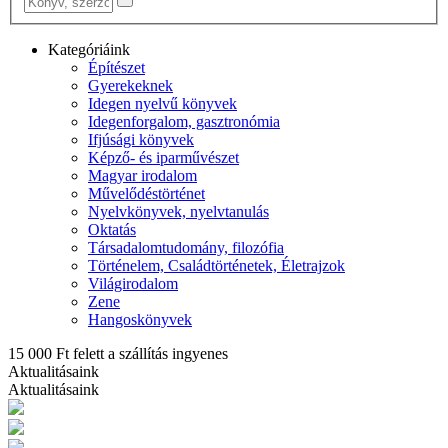
Kategóriáink
Építészet
Gyerekeknek
Idegen nyelvű könyvek
Idegenforgalom, gasztronómia
Ifjúsági könyvek
Képző- és iparművészet
Magyar irodalom
Művelődéstörténet
Nyelvkönyvek, nyelvtanulás
Oktatás
Társadalomtudomány, filozófia
Történelem, Családtörténetek, Életrajzok
Világirodalom
Zene
Hangoskönyvek
15 000 Ft felett a szállítás ingyenes
Aktualitásaink
Aktualitásaink