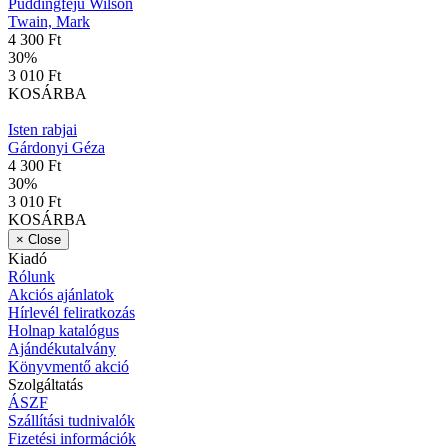
Puddingfejű Wilson
Twain, Mark
4 300 Ft
30
%
3 010 Ft
KOSÁRBA
Isten rabjai
Gárdonyi Géza
4 300 Ft
30
%
3 010 Ft
KOSÁRBA
×
Close
Kiadó
Rólunk
Akciós ajánlatok
Hírlevél feliratkozás
Holnap katalógus
Ajándékutalvány
Könyvmentő akció
Szolgáltatás
ÁSZF
Szállítási tudnivalók
Fizetési információk