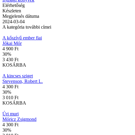
Elérhetőség
Készleten
Megjelenés dátuma
2024-03-04
A kategória további címei
A kőszívű ember fiai
Jókai Mór
4 900 Ft
30
%
3 430 Ft
KOSÁRBA
A kincses sziget
Stevenson, Robert L.
4 300 Ft
30
%
3 010 Ft
KOSÁRBA
Úri muri
Móricz Zsigmond
4 300 Ft
30
%