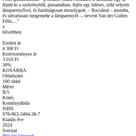
lépett ki a szekrényből, pizsamában, fején egy ízléses, zöld selyem
lámpaernyővel, és barátságosan mosolygott. – Bocsánat – mondta,
és udvariasan megemelte a lámpaernyőt –, nevem Van der Gullen
Félix…”
x
bővebben
Eredeti ár
4 300 Ft
Kedvezményes ár
3 010 Ft
30
%
KOSÁRBA
Oldalszám
160
oldal
Méret
B/5
Kötés
Keménytáblás
ISBN
978-963-3494-38-7
Kiadás éve
2024
Sorozat
Ifjúsági könyvek