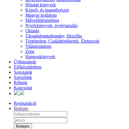
Ifjúsági könyvek
Képző- és iparművészet
Magyar irodalom
Művelődéstörténet
Nyelvkönyvek, nyelvtanulás
Oktatás
Társadalomtudomány, filozófia
Történelem, Családtörténetek, Életrajzok
Világirodalom
Zene
Hangoskönyvek
Újdonságok
Előkészületben
Sorozatok
Szerzőink
Rólunk
Kapcsolat
Regisztráció
Belépés