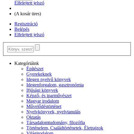
Elfelejtett jelszó
(
A kosár üres
)
Regisztráció
Belépés
Elfelejtett jelszó
Kategóriáink
Építészet
Gyerekeknek
Idegen nyelvű könyvek
Idegenforgalom, gasztronómia
Ifjúsági könyvek
Képző- és iparművészet
Magyar irodalom
Művelődéstörténet
Nyelvkönyvek, nyelvtanulás
Oktatás
Társadalomtudomány, filozófia
Történelem, Családtörténetek, Életrajzok
Világirodalom