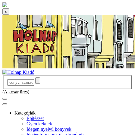
x
(
A kosár üres
)
Kategóriák
Építészet
Gyerekeknek
Idegen nyelvű könyvek
Idegenforgalom, gasztronómia