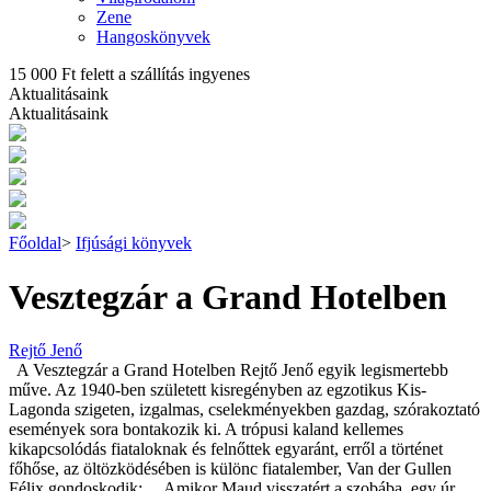
Zene
Hangoskönyvek
15 000 Ft felett a szállítás ingyenes
Aktualitásaink
Aktualitásaink
Főoldal
>
Ifjúsági könyvek
Vesztegzár a Grand Hotelben
Rejtő Jenő
A Vesztegzár a Grand Hotelben Rejtő Jenő egyik legismertebb
műve. Az 1940-ben született kisregényben az egzotikus Kis-
Lagonda szigeten, izgalmas, cselekményekben gazdag, szórakoztató
események sora bontakozik ki. A trópusi kaland kellemes
kikapcsolódás fiataloknak és felnőttek egyaránt, erről a történet
főhőse, az öltözködésében is különc fiatalember, Van der Gullen
Félix gondoskodik: „Amikor Maud visszatért a szobába, egy úr