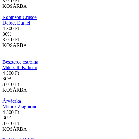
3 010 Ft
KOSÁRBA
Robinson Crusoe
Defoe, Daniel
4 300 Ft
30
%
3 010 Ft
KOSÁRBA
Beszterce ostroma
Mikszáth Kálmán
4 300 Ft
30
%
3 010 Ft
KOSÁRBA
Árvácska
Móricz Zsigmond
4 300 Ft
30
%
3 010 Ft
KOSÁRBA