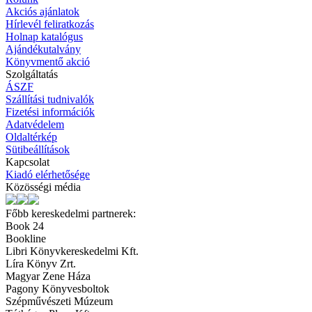
Akciós ajánlatok
Hírlevél feliratkozás
Holnap katalógus
Ajándékutalvány
Könyvmentő akció
Szolgáltatás
ÁSZF
Szállítási tudnivalók
Fizetési információk
Adatvédelem
Oldaltérkép
Sütibeállítások
Kapcsolat
Kiadó elérhetősége
Közösségi média
Főbb kereskedelmi partnerek:
Book 24
Bookline
Libri Könyvkereskedelmi Kft.
Líra Könyv Zrt.
Magyar Zene Háza
Pagony Könyvesboltok
Szépművészeti Múzeum