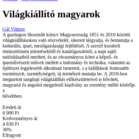
Világkiállító magyarok
Gál Vilmos
A gazdagon illusztrált könyv Magyarország 1851 és 2010 közötti
világkiállításokon való részvételét, sikereit tárgyalja, és bemutatja a
kulturális, ipari, mezőgazdasági fejlődését. A szerző korabeli
minisztériumi jelentésekből és katalógusokból, a napi sajtó
tudósításaiból merített, és az olvasmányos kötet a képző- és
iparművészeti művek mellett a tudomány és technika, valamint az
építészet legjelesebb alkotásait ismerteti, s a kiállítások fontosabb
eseményeit, személyiségeit, új termékeit mutatja be. A 2010-ben
megtartott sanghaji világkiállítás előkészületeivel is bővített,
magyarul és angolul megjelenő kiadvány az esemény méltó kísérője.
x
bővebben
Eredeti ár
6 900 Ft
Kedvezményes ár
4 830 Ft
30
%
Elfogyott