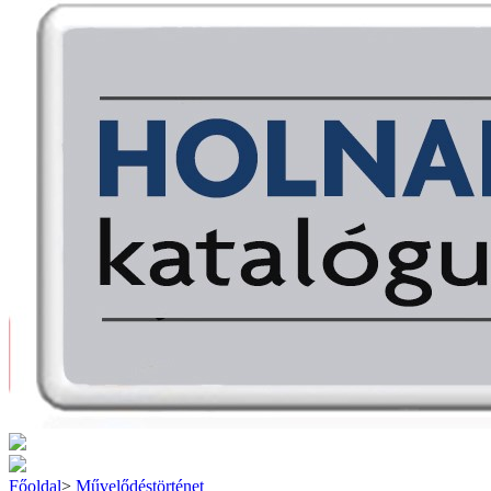
Főoldal
>
Művelődéstörténet