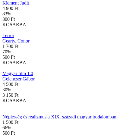
Klement Judit
4 900 Ft
83
%
800 Ft
KOSÁRBA
Terror
Gearty, Conor
1 700 Ft
70
%
500 Ft
KOSÁRBA
Magyar film 1.0
Gelencsér Gábor
4 500 Ft
30
%
3 150 Ft
KOSÁRBA
Népiesség és realizmus a XIX. századi magyar irodalomban
1 500 Ft
66
%
500 Ft