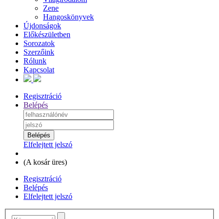
Zene
Hangoskönyvek
Újdonságok
Előkészületben
Sorozatok
Szerzőink
Rólunk
Kapcsolat
Regisztráció
Belépés
Elfelejtett jelszó
(
A kosár üres
)
Regisztráció
Belépés
Elfelejtett jelszó