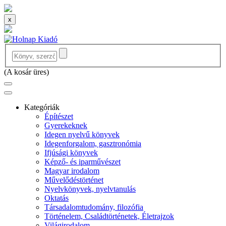
x
(
A kosár üres
)
Kategóriák
Építészet
Gyerekeknek
Idegen nyelvű könyvek
Idegenforgalom, gasztronómia
Ifjúsági könyvek
Képző- és iparművészet
Magyar irodalom
Művelődéstörténet
Nyelvkönyvek, nyelvtanulás
Oktatás
Társadalomtudomány, filozófia
Történelem, Családtörténetek, Életrajzok
Világirodalom