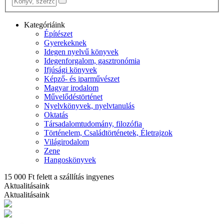
Kategóriáink
Építészet
Gyerekeknek
Idegen nyelvű könyvek
Idegenforgalom, gasztronómia
Ifjúsági könyvek
Képző- és iparművészet
Magyar irodalom
Művelődéstörténet
Nyelvkönyvek, nyelvtanulás
Oktatás
Társadalomtudomány, filozófia
Történelem, Családtörténetek, Életrajzok
Világirodalom
Zene
Hangoskönyvek
15 000 Ft felett a szállítás ingyenes
Aktualitásaink
Aktualitásaink