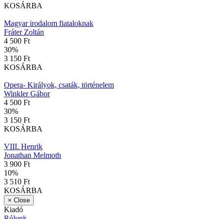
KOSÁRBA
Magyar irodalom fiataloknak
Fráter Zoltán
4 500 Ft
30
%
3 150 Ft
KOSÁRBA
Opera- Királyok, csaták, történelem
Winkler Gábor
4 500 Ft
30
%
3 150 Ft
KOSÁRBA
VIII. Henrik
Jonathan Melmoth
3 900 Ft
10
%
3 510 Ft
KOSÁRBA
×
Close
Kiadó
Rólunk