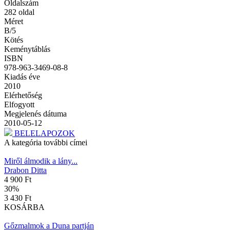
Oldalszám
282
oldal
Méret
B/5
Kötés
Keménytáblás
ISBN
978-963-3469-08-8
Kiadás éve
2010
Elérhetőség
Elfogyott
Megjelenés dátuma
2010-05-12
BELELAPOZOK
A kategória további címei
Miről álmodik a lány...
Drabon Ditta
4 900 Ft
30
%
3 430 Ft
KOSÁRBA
Gőzmalmok a Duna partján