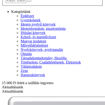
Kategóriáink
Építészet
Gyerekeknek
Idegen nyelvű könyvek
Idegenforgalom, gasztronómia
Ifjúsági könyvek
Képző- és iparművészet
Magyar irodalom
Művelődéstörténet
Nyelvkönyvek, nyelvtanulás
Oktatás
Társadalomtudomány, filozófia
Történelem, Családtörténetek, Életrajzok
Világirodalom
Zene
Hangoskönyvek
15 000 Ft felett a szállítás ingyenes
Aktualitásaink
Aktualitásaink