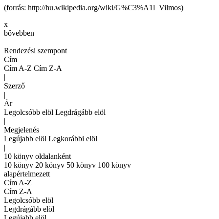
(forrás: http://hu.wikipedia.org/wiki/G%C3%A1l_Vilmos)
x
bővebben
Rendezési szempont
Cím
Cím A-Z
Cím Z-A
|
Szerző
|
Ár
Legolcsóbb elöl
Legdrágább elöl
|
Megjelenés
Legújabb elöl
Legkorábbi elöl
|
10 könyv oldalanként
10 könyv
20 könyv
50 könyv
100 könyv
alapértelmezett
Cím A-Z
Cím Z-A
Legolcsóbb elöl
Legdrágább elöl
Legújabb elöl