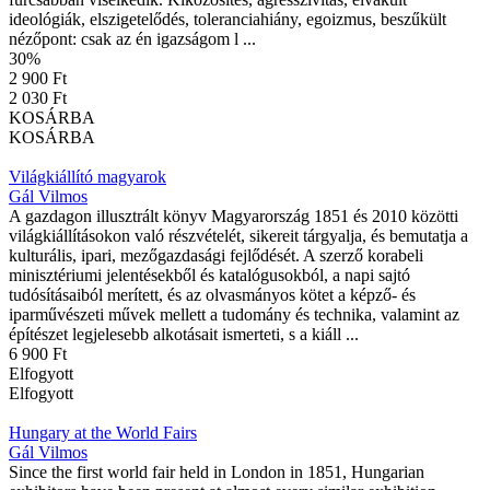
ideológiák, elszigetelődés, toleranciahiány, egoizmus, beszűkült
nézőpont: csak az én igazságom l ...
30
%
2 900 Ft
2 030 Ft
KOSÁRBA
KOSÁRBA
Világkiállító magyarok
Gál Vilmos
A gazdagon illusztrált könyv Magyarország 1851 és 2010 közötti
világkiállításokon való részvételét, sikereit tárgyalja, és bemutatja a
kulturális, ipari, mezőgazdasági fejlődését. A szerző korabeli
minisztériumi jelentésekből és katalógusokból, a napi sajtó
tudósításaiból merített, és az olvasmányos kötet a képző- és
iparművészeti művek mellett a tudomány és technika, valamint az
építészet legjelesebb alkotásait ismerteti, s a kiáll ...
6 900 Ft
Elfogyott
Elfogyott
Hungary at the World Fairs
Gál Vilmos
Since the first world fair held in London in 1851, Hungarian