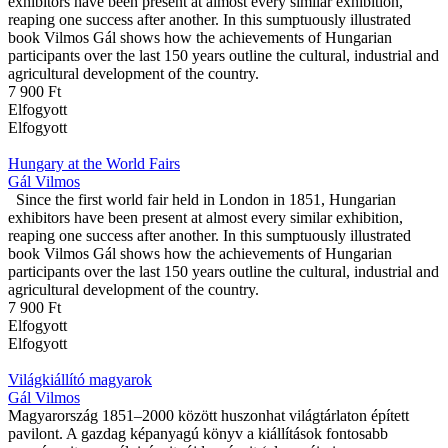
exhibitors have been present at almost every similar exhibition,
reaping one success after another. In this sumptuously illustrated
book Vilmos Gál shows how the achievements of Hungarian
participants over the last 150 years outline the cultural, industrial and
agricultural development of the country.
7 900 Ft
Elfogyott
Elfogyott
Hungary at the World Fairs
Gál Vilmos
Since the first world fair held in London in 1851, Hungarian
exhibitors have been present at almost every similar exhibition,
reaping one success after another. In this sumptuously illustrated
book Vilmos Gál shows how the achievements of Hungarian
participants over the last 150 years outline the cultural, industrial and
agricultural development of the country.
7 900 Ft
Elfogyott
Elfogyott
Világkiállító magyarok
Gál Vilmos
Magyarország 1851–2000 között huszonhat világtárlaton épített
pavilont. A gazdag képanyagú könyv a kiállítások fontosabb