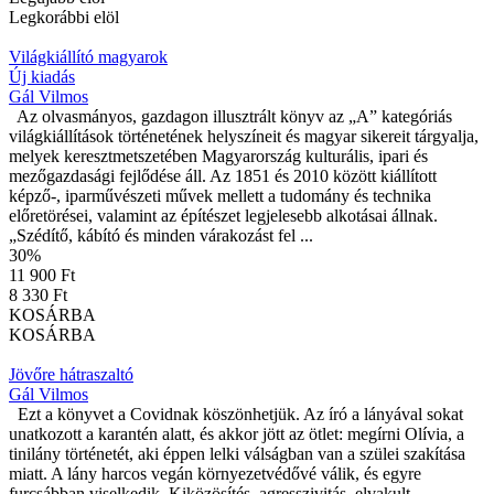
Legkorábbi elöl
Világkiállító magyarok
Új kiadás
Gál Vilmos
Az olvasmányos, gazdagon illusztrált könyv az „A” kategóriás
világkiállítások történetének helyszíneit és magyar sikereit tárgyalja,
melyek keresztmetszetében Magyarország kulturális, ipari és
mezőgazdasági fejlődése áll. Az 1851 és 2010 között kiállított
képző-, iparművészeti művek mellett a tudomány és technika
előretörései, valamint az építészet legjelesebb alkotásai állnak.
„Szédítő, kábító és minden várakozást fel ...
30
%
11 900 Ft
8 330 Ft
KOSÁRBA
KOSÁRBA
Jövőre hátraszaltó
Gál Vilmos
Ezt a könyvet a Covidnak köszönhetjük. Az író a lányával sokat
unatkozott a karantén alatt, és akkor jött az ötlet: megírni Olívia, a
tinilány történetét, aki éppen lelki válságban van a szülei szakítása
miatt. A lány harcos vegán környezetvédővé válik, és egyre
furcsábban viselkedik. Kiközösítés, agresszivitás, elvakult