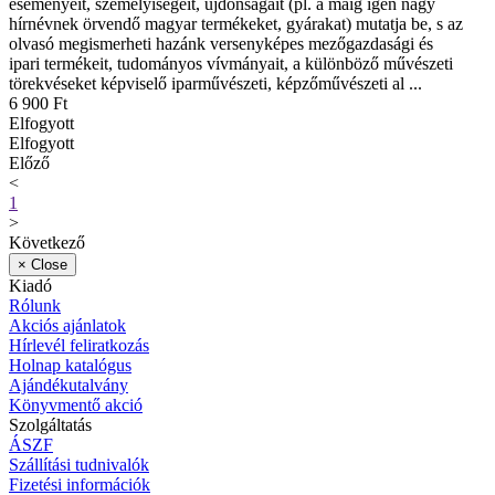
eseményeit, személyiségeit, újdonságait (pl. a máig igen nagy
hírnévnek örvendő magyar termékeket, gyárakat) mutatja be, s az
olvasó megismerheti hazánk versenyképes mezőgazdasági és
ipari termékeit, tudományos vívmányait, a különböző művészeti
törekvéseket képviselő iparművészeti, képzőművészeti al ...
6 900 Ft
Elfogyott
Elfogyott
Előző
<
1
>
Következő
×
Close
Kiadó
Rólunk
Akciós ajánlatok
Hírlevél feliratkozás
Holnap katalógus
Ajándékutalvány
Könyvmentő akció
Szolgáltatás
ÁSZF
Szállítási tudnivalók
Fizetési információk