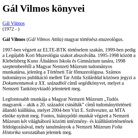
Gál Vilmos könyvei
Gál Vilmos
(1972 - )
Gál Vilmos
(
Gál Vilmos Attila)
magyar történész-muzeológus.
1997-ben végzett az ELTE-BTK történelem szakán, 1999-ben pedig
a Legújabb Kori Muzeológia szakot abszolválta. 1995-1998 között a
Klebelsberg Kuno Általános Iskola és Gimnázium tanára, 1998
szeptemberétől a Magyar Nemzeti Múzeum tudományos
munkatársa, jelenleg a Történeti Tár főmuzeológusa. Számos
tudományos publikáció mellett Tar Attila Szilárddal közösen jegyzi a
Dokumentumok a XX. századból
című segédkönyvet, melyet a
Nemzeti Tankönyvkiadó jelentetett meg.
Legfontosabb munkája a Magyar Nemzeti Múzeum „Tudós
magyarok – akik a 20. századot csinálták” című tudománytörténeti
állandó kiállítása, melyet 2004-ben Vizi E. Szilveszter, az MTA
elnöke nyitott meg. Fontos, hiánypótló munkát végzett a Nemzeti
Múzeum két világháború közötti intézmény- és kiállítástörténetének
feldolgozásával, mely tanulmányok a Nemzeti Múzeum
Folia
Historika
sorozatában jelentek meg.