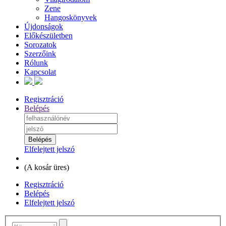
Zene
Hangoskönyvek
Újdonságok
Előkészületben
Sorozatok
Szerzőink
Rólunk
Kapcsolat
Regisztráció
Belépés
Elfelejtett jelszó
(
A kosár üres
)
Regisztráció
Belépés
Elfelejtett jelszó