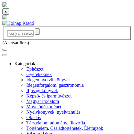
x
(
A kosár üres
)
Kategóriák
Építészet
Gyerekeknek
Idegen nyelvű könyvek
Idegenforgalom, gasztronómia
Ifjúsági könyvek
Képző- és iparművészet
Magyar irodalom
Művelődéstörténet
Nyelvkönyvek, nyelvtanulás
Oktatás
Társadalomtudomány, filozófia
Történelem, Családtörténetek, Életrajzok
Világirodalom