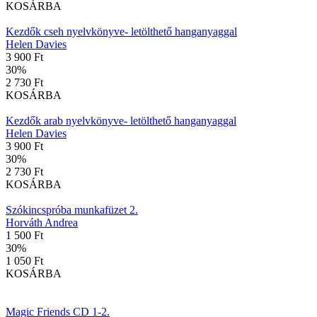
KOSÁRBA
Kezdők cseh nyelvkönyve- letölthető hanganyaggal
Helen Davies
3 900 Ft
30
%
2 730 Ft
KOSÁRBA
Kezdők arab nyelvkönyve- letölthető hanganyaggal
Helen Davies
3 900 Ft
30
%
2 730 Ft
KOSÁRBA
Szókincspróba munkafüzet 2.
Horváth Andrea
1 500 Ft
30
%
1 050 Ft
KOSÁRBA
Magic Friends CD 1-2.