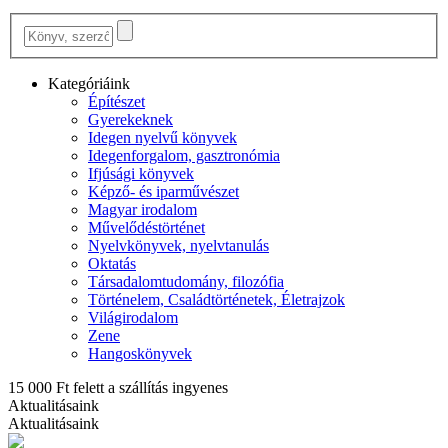
Kategóriáink
Építészet
Gyerekeknek
Idegen nyelvű könyvek
Idegenforgalom, gasztronómia
Ifjúsági könyvek
Képző- és iparművészet
Magyar irodalom
Művelődéstörténet
Nyelvkönyvek, nyelvtanulás
Oktatás
Társadalomtudomány, filozófia
Történelem, Családtörténetek, Életrajzok
Világirodalom
Zene
Hangoskönyvek
15 000 Ft felett a szállítás ingyenes
Aktualitásaink
Aktualitásaink