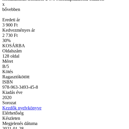
x
bővebben
Eredeti ár
3 900 Ft
Kedvezményes ár
2 730 Ft
30
%
KOSÁRBA
Oldalszám
128
oldal
Méret
B/5
Kötés
Ragasztókötött
ISBN
978-963-3493-45-8
Kiadás éve
2020
Sorozat
Kezdők nyelvkönyve
Elérhetőség
Készleten
Megjelenés dátuma
2021-01-28