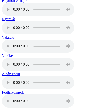
Repülőn és hajón
Nyaralás
Vakáció
Vidéken
A ház körül
Foglalkozások