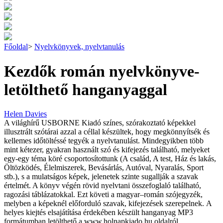
Főoldal
>
Nyelvkönyvek, nyelvtanulás
Kezdők román nyelvkönyve-
letölthető hanganyaggal
Helen Davies
A világhírű USBORNE Kiadó színes, szórakoztató képekkel
illusztrált szótárai azzal a céllal készültek, hogy megkönnyítsék és
kellemes időtöltéssé tegyék a nyelvtanulást. Mindegyikben több
mint kétezer, gyakran használt szó és kifejezés található, melyeket
egy-egy téma köré csoportosítottunk (A család, A test, Ház és lakás,
Öltözködés, Élelmiszerek, Bevásárlás, Autóval, Nyaralás, Sport
stb.), s a mulatságos képek, jelenetek szinte sugallják a szavak
értelmét. A könyv végén rövid nyelvtani összefoglaló található,
ragozási táblázatokkal. Ezt követi a magyar–román szójegyzék,
melyben a képeknél előforduló szavak, kifejezések szerepelnek. A
helyes kiejtés elsajátítása érdekében készült hanganyag MP3
formátumban letölthető a www.holnapkiado.hu oldalról.