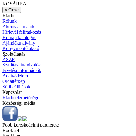
KOSÁRBA
×
Close
Kiadó
Rólunk
Akciós ajánlatok
Hírlevél feliratkozás
Holnap katalógus
Ajándékutalvány
Könyvmentő akció
Szolgáltatás
ÁSZF
Szállítási tudnivalók
Fizetési információk
Adatvédelem
Oldaltérkép
Sütibeállítások
Kapcsolat
Kiadó elérhetősége
Közösségi média
Főbb kereskedelmi partnerek:
Book 24
Bookline