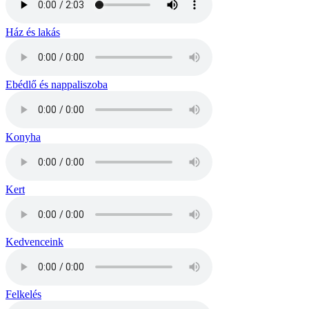
Ház és lakás
Ebédlő és nappaliszoba
Konyha
Kert
Kedvenceink
Felkelés