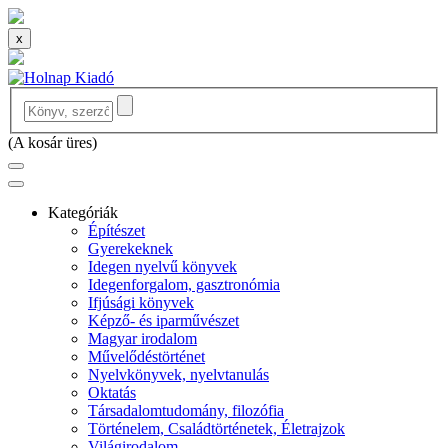
x
(
A kosár üres
)
Kategóriák
Építészet
Gyerekeknek
Idegen nyelvű könyvek
Idegenforgalom, gasztronómia
Ifjúsági könyvek
Képző- és iparművészet
Magyar irodalom
Művelődéstörténet
Nyelvkönyvek, nyelvtanulás
Oktatás
Társadalomtudomány, filozófia
Történelem, Családtörténetek, Életrajzok
Világirodalom