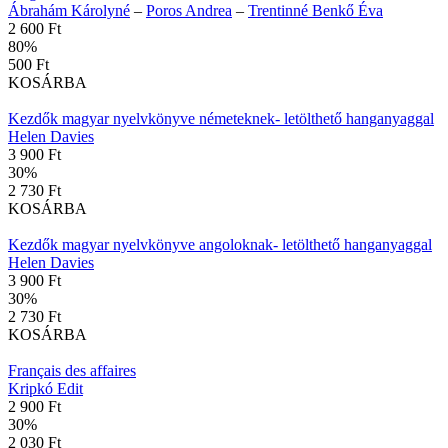
Ábrahám Károlyné
–
Poros Andrea
–
Trentinné Benkő Éva
2 600 Ft
80
%
500 Ft
KOSÁRBA
Kezdők magyar nyelvkönyve németeknek- letölthető hanganyaggal
Helen Davies
3 900 Ft
30
%
2 730 Ft
KOSÁRBA
Kezdők magyar nyelvkönyve angoloknak- letölthető hanganyaggal
Helen Davies
3 900 Ft
30
%
2 730 Ft
KOSÁRBA
Français des affaires
Kripkó Edit
2 900 Ft
30
%
2 030 Ft