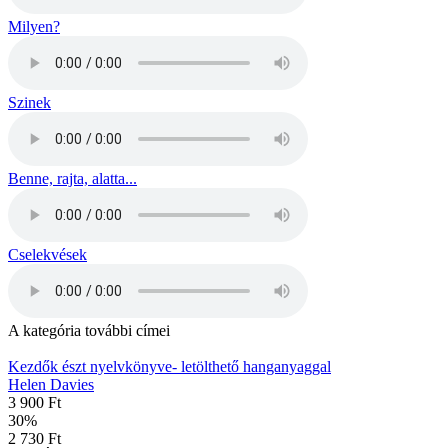
Milyen?
Szinek
Benne, rajta, alatta...
Cselekvések
A kategória további címei
Kezdők észt nyelvkönyve- letölthető hanganyaggal
Helen Davies
3 900 Ft
30
%
2 730 Ft