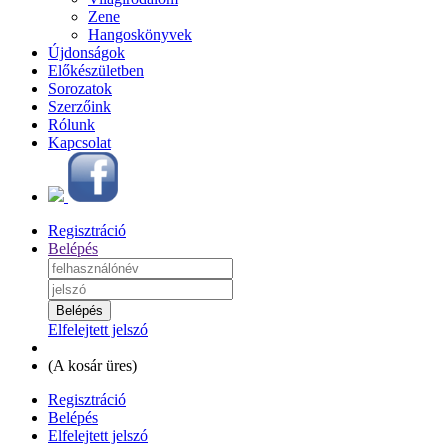
Zene
Hangoskönyvek
Újdonságok
Előkészületben
Sorozatok
Szerzőink
Rólunk
Kapcsolat
Regisztráció
Belépés
Elfelejtett jelszó
(
A kosár üres
)
Regisztráció
Belépés
Elfelejtett jelszó