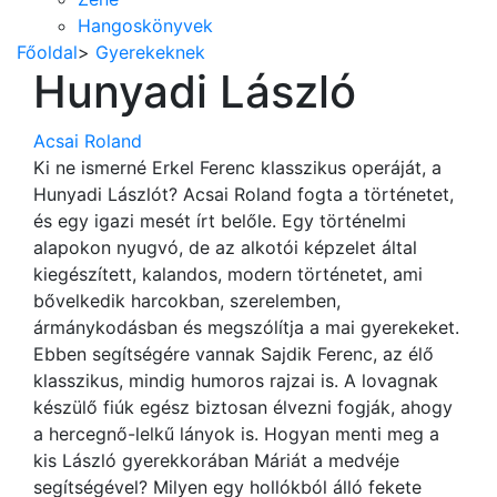
Hangoskönyvek
Főoldal
>
Gyerekeknek
Hunyadi László
Acsai Roland
Ki ne ismerné Erkel Ferenc klasszikus operáját, a
Hunyadi Lászlót? Acsai Roland fogta a történetet,
és egy igazi mesét írt belőle. Egy történelmi
alapokon nyugvó, de az alkotói képzelet által
kiegészített, kalandos, modern történetet, ami
bővelkedik harcokban, szerelemben,
ármánykodásban és megszólítja a mai gyerekeket.
Ebben segítségére vannak Sajdik Ferenc, az élő
klasszikus, mindig humoros rajzai is. A lovagnak
készülő fiúk egész biztosan élvezni fogják, ahogy
a hercegnő-lelkű lányok is. Hogyan menti meg a
kis László gyerekkorában Máriát a medvéje
segítségével? Milyen egy hollókból álló fekete