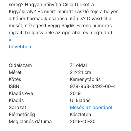
sereg? Hogyan irányítja Cillei Ulrikot a
Kígyókirály? És miért maradt László feje a helyén
a hóhér harmadik csapása után is? Olvasd el a
mesét, nézegesd végig Sajdik Ferenc humoros
rajzait, hallgass bele az operába, és megtudod.
x
bővebben
Oldalszám
71
oldal
Méret
21×21 cm
Kötés
Keménytáblás
ISBN
978-963-3492-60-4
Kiadás éve
2019
Kiadás
Új kiadás
Sorozat
Mesék az operából
Elérhetőség
Készleten
Megjelenés dátuma
2019-10-30