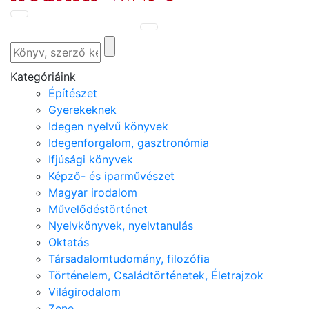
Kategóriáink
Építészet
Gyerekeknek
Idegen nyelvű könyvek
Idegenforgalom, gasztronómia
Ifjúsági könyvek
Képző- és iparművészet
Magyar irodalom
Művelődéstörténet
Nyelvkönyvek, nyelvtanulás
Oktatás
Társadalomtudomány, filozófia
Történelem, Családtörténetek, Életrajzok
Világirodalom
Zene