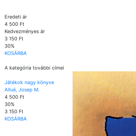
Eredeti ár
4 500 Ft
Kedvezményes ár
3 150 Ft
30
%
KOSÁRBA
A kategória további címei
Játékok nagy könyve
Allué, Josep M.
4 500 Ft
30
%
3 150 Ft
KOSÁRBA