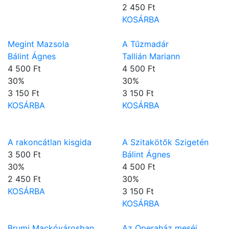
2 450 Ft
KOSÁRBA
Megint Mazsola
A Tűzmadár
Bálint Ágnes
Tallián Mariann
4 500 Ft
4 500 Ft
30
%
30
%
3 150 Ft
3 150 Ft
KOSÁRBA
KOSÁRBA
A rakoncátlan kisgida
A Szitakötők Szigetén
3 500 Ft
Bálint Ágnes
30
%
4 500 Ft
2 450 Ft
30
%
KOSÁRBA
3 150 Ft
KOSÁRBA
Brumi Mackóvárosban
Az Operaház meséi