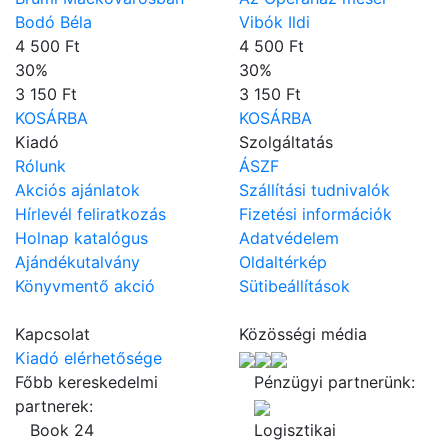
Bodó Béla
Vibók Ildi
4 500 Ft
4 500 Ft
30
%
30
%
3 150 Ft
3 150 Ft
KOSÁRBA
KOSÁRBA
Kiadó
Szolgáltatás
Rólunk
ÁSZF
Akciós ajánlatok
Szállítási tudnivalók
Hírlevél feliratkozás
Fizetési információk
Holnap katalógus
Adatvédelem
Ajándékutalvány
Oldaltérkép
Könyvmentő akció
Sütibeállítások
Kapcsolat
Közösségi média
Kiadó elérhetősége
Főbb kereskedelmi
Pénzügyi partnerünk:
partnerek:
Book 24
Logisztikai