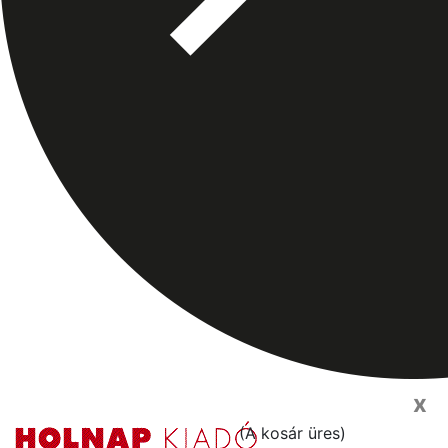
x
(
A kosár üres
)