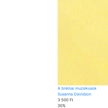
A brémai muzsikusok
Susanna Davidson
3 500 Ft
30
%