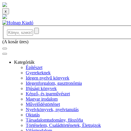
x
(
A kosár üres
)
Kategóriák
Építészet
Gyerekeknek
Idegen nyelvű könyvek
Idegenforgalom, gasztronómia
Ifjúsági könyvek
Képző- és iparművészet
Magyar irodalom
Művelődéstörténet
Nyelvkönyvek, nyelvtanulás
Oktatás
Társadalomtudomány, filozófia
Történelem, Családtörténetek, Életrajzok
Világirodalom