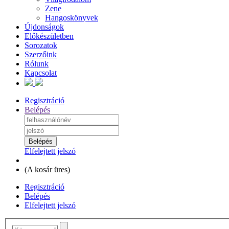
Zene
Hangoskönyvek
Újdonságok
Előkészületben
Sorozatok
Szerzőink
Rólunk
Kapcsolat
Regisztráció
Belépés
Elfelejtett jelszó
(
A kosár üres
)
Regisztráció
Belépés
Elfelejtett jelszó