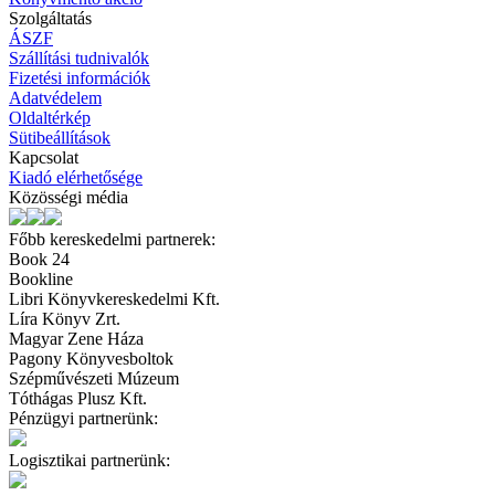
Szolgáltatás
ÁSZF
Szállítási tudnivalók
Fizetési információk
Adatvédelem
Oldaltérkép
Sütibeállítások
Kapcsolat
Kiadó elérhetősége
Közösségi média
Főbb kereskedelmi partnerek:
Book 24
Bookline
Libri Könyvkereskedelmi Kft.
Líra Könyv Zrt.
Magyar Zene Háza
Pagony Könyvesboltok
Szépművészeti Múzeum
Tóthágas Plusz Kft.
Pénzügyi partnerünk:
Logisztikai partnerünk: