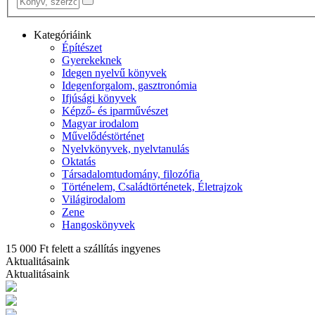
Kategóriáink
Építészet
Gyerekeknek
Idegen nyelvű könyvek
Idegenforgalom, gasztronómia
Ifjúsági könyvek
Képző- és iparművészet
Magyar irodalom
Művelődéstörténet
Nyelvkönyvek, nyelvtanulás
Oktatás
Társadalomtudomány, filozófia
Történelem, Családtörténetek, Életrajzok
Világirodalom
Zene
Hangoskönyvek
15 000 Ft felett a szállítás ingyenes
Aktualitásaink
Aktualitásaink