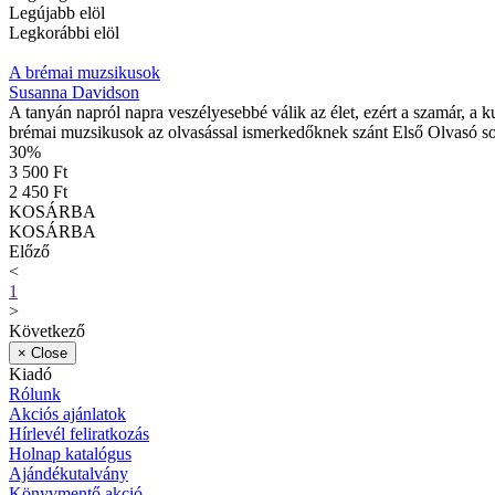
Legújabb elöl
Legkorábbi elöl
A brémai muzsikusok
Susanna Davidson
A tanyán napról napra veszélyesebbé válik az élet, ezért a szamár, a
brémai muzsikusok az olvasással ismerkedőknek szánt Első Olvasó s
30
%
3 500 Ft
2 450 Ft
KOSÁRBA
KOSÁRBA
Előző
<
1
>
Következő
×
Close
Kiadó
Rólunk
Akciós ajánlatok
Hírlevél feliratkozás
Holnap katalógus
Ajándékutalvány
Könyvmentő akció