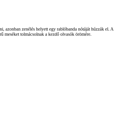
ni, azonban zenélés helyett egy rablóbanda nótáját húzzák el. A
rű meséket tolmácsolnak a kezdő olvasók örömére.