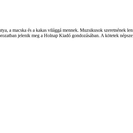
 kutya, a macska és a kakas világgá mennek. Muzsikusok szeretnének len
orozatban jelenik meg a Holnap Kiadó gondozásában. A kötetek népsze