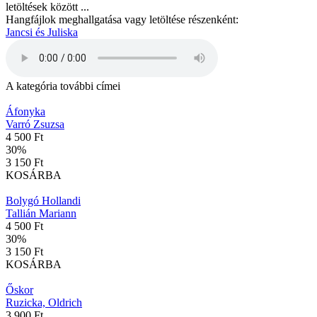
letöltések között ...
Hangfájlok meghallgatása vagy letöltése részenként:
Jancsi és Juliska
A kategória további címei
Áfonyka
Varró Zsuzsa
4 500 Ft
30
%
3 150 Ft
KOSÁRBA
Bolygó Hollandi
Tallián Mariann
4 500 Ft
30
%
3 150 Ft
KOSÁRBA
Őskor
Ruzicka, Oldrich
3 900 Ft