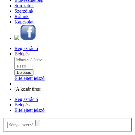
Előkészületben
Sorozatok
Szerzőink
Rólunk
Kapcsolat
Regisztráció
Belépés
Elfelejtett jelszó
(
A kosár üres
)
Regisztráció
Belépés
Elfelejtett jelszó