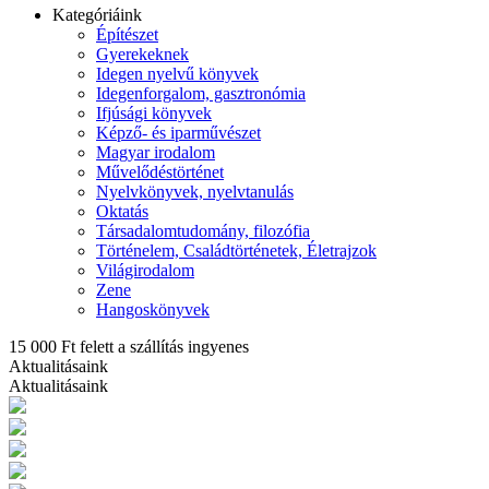
Kategóriáink
Építészet
Gyerekeknek
Idegen nyelvű könyvek
Idegenforgalom, gasztronómia
Ifjúsági könyvek
Képző- és iparművészet
Magyar irodalom
Művelődéstörténet
Nyelvkönyvek, nyelvtanulás
Oktatás
Társadalomtudomány, filozófia
Történelem, Családtörténetek, Életrajzok
Világirodalom
Zene
Hangoskönyvek
15 000 Ft felett a szállítás ingyenes
Aktualitásaink
Aktualitásaink