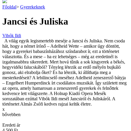
Főoldal
>
Gyerekeknek
Jancsi és Juliska
Vibók Ildi
A világ egyik legismertebb meséje a Jancsi és Juliska. Nem csoda
hát, hogy a német írónő – Adelheid Wette – amikor úgy döntött,
hogy a gyerekei babaszínházához színdarabot ír, ezt a történetet
választotta. És a mese – ha ez lehetséges – még az eredetinél is
izgalmasabbra sikeredett. Mert hová tűnik a sok kisgyerek a békés,
hegyvidéki falucskából? Tényleg létezik az erdő mélyén bujkáló
gonosz, aki elrabolja őket? És ha létezik, ki állíthatja meg a
mesterkedéseit? A lebilincselő meséhez Adelheid zeneszerző bátyja
– Engelbert Humperdinck írt csodálatos muzsikát. Így született meg
az opera, amely hamarosan a zeneszerető gyerekek és felnőttek
kedvence lett világszerte. A Holnap Kiadó Opera Mesék
sorozatában ezúttal Vibók Ildi mesél Jancsiról és Juliskáról. A
történetet Almás Zsófi kedves rajzai keltik életre.
x
bővebben
Eredeti ár
4 500 Ft