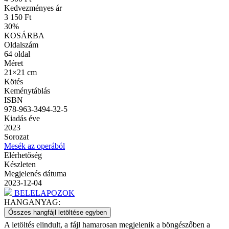
Kedvezményes ár
3 150 Ft
30
%
KOSÁRBA
Oldalszám
64
oldal
Méret
21×21 cm
Kötés
Keménytáblás
ISBN
978-963-3494-32-5
Kiadás éve
2023
Sorozat
Mesék az operából
Elérhetőség
Készleten
Megjelenés dátuma
2023-12-04
BELELAPOZOK
HANGANYAG:
Összes hangfájl letöltése egyben
A letöltés elindult, a fájl hamarosan megjelenik a böngészőben a