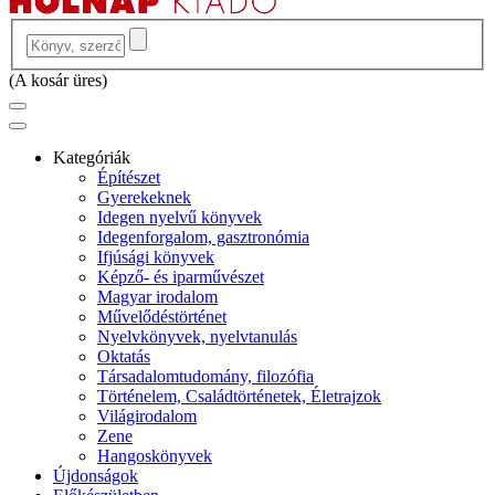
(
A kosár üres
)
Kategóriák
Építészet
Gyerekeknek
Idegen nyelvű könyvek
Idegenforgalom, gasztronómia
Ifjúsági könyvek
Képző- és iparművészet
Magyar irodalom
Művelődéstörténet
Nyelvkönyvek, nyelvtanulás
Oktatás
Társadalomtudomány, filozófia
Történelem, Családtörténetek, Életrajzok
Világirodalom
Zene
Hangoskönyvek
Újdonságok