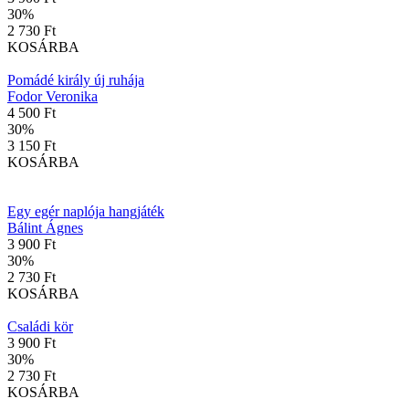
30
%
2 730 Ft
KOSÁRBA
Pomádé király új ruhája
Fodor Veronika
4 500 Ft
30
%
3 150 Ft
KOSÁRBA
Egy egér naplója hangjáték
Bálint Ágnes
3 900 Ft
30
%
2 730 Ft
KOSÁRBA
Családi kör
3 900 Ft
30
%
2 730 Ft
KOSÁRBA