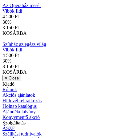
Az Operaház meséi
Vibók Ildi
4 500 Ft
30
%
3 150 Ft
KOSÁRBA
Színház az egész világ
Vibók Ildi
4 500 Ft
30
%
3 150 Ft
KOSÁRBA
×
Close
Kiadó
Rólunk
Akciós ajánlatok
Hírlevél feliratkozás
Holnap katalógus
Ajándékutalvány
Könyvmentő akció
Szolgáltatás
ÁSZF
Szállítási tudnivalók