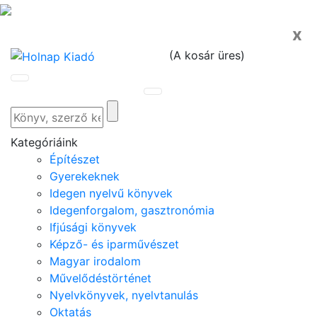
x
(
A kosár üres
)
Kategóriáink
Építészet
Gyerekeknek
Idegen nyelvű könyvek
Idegenforgalom, gasztronómia
Ifjúsági könyvek
Képző- és iparművészet
Magyar irodalom
Művelődéstörténet
Nyelvkönyvek, nyelvtanulás
Oktatás