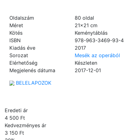
Oldalszám
80
oldal
Méret
21×21 cm
Kötés
Keménytáblás
ISBN
978-963-3469-93-4
Kiadás éve
2017
Sorozat
Mesék az operából
Elérhetőség
Készleten
Megjelenés dátuma
2017-12-01
BELELAPOZOK
Eredeti ár
4 500 Ft
Kedvezményes ár
3 150 Ft