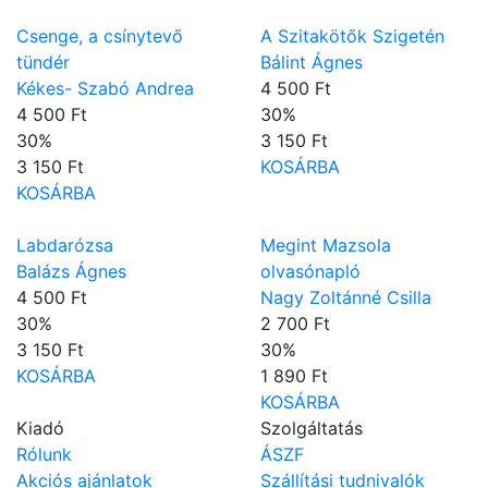
Csenge, a csínytevő
A Szitakötők Szigetén
tündér
Bálint Ágnes
Kékes- Szabó Andrea
4 500 Ft
4 500 Ft
30
%
30
%
3 150 Ft
3 150 Ft
KOSÁRBA
KOSÁRBA
Labdarózsa
Megint Mazsola
Balázs Ágnes
olvasónapló
4 500 Ft
Nagy Zoltánné Csilla
30
%
2 700 Ft
3 150 Ft
30
%
KOSÁRBA
1 890 Ft
KOSÁRBA
Kiadó
Szolgáltatás
Rólunk
ÁSZF
Akciós ajánlatok
Szállítási tudnivalók