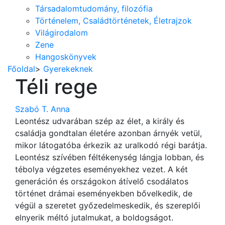
Társadalomtudomány, filozófia
Történelem, Családtörténetek, Életrajzok
Világirodalom
Zene
Hangoskönyvek
Főoldal
>
Gyerekeknek
Téli rege
Szabó T. Anna
Leontész udvarában szép az élet, a király és
családja gondtalan életére azonban árnyék vetül,
mikor látogatóba érkezik az uralkodó régi barátja.
Leontész szívében féltékenység lángja lobban, és
tébolya végzetes eseményekhez vezet. A két
generáción és országokon átívelő csodálatos
történet drámai eseményekben bővelkedik, de
végül a szeretet győzedelmeskedik, és szereplői
elnyerik méltó jutalmukat, a boldogságot.