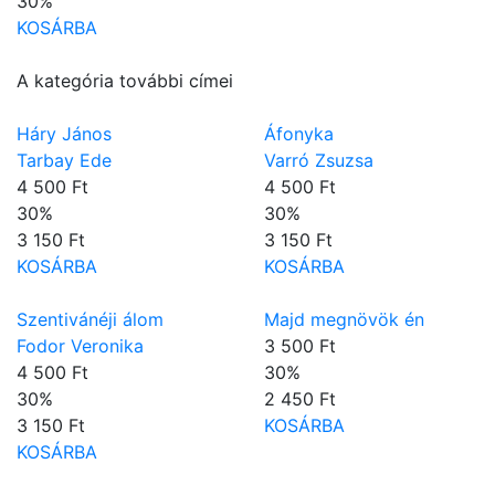
30
%
KOSÁRBA
A kategória további címei
Háry János
Áfonyka
Tarbay Ede
Varró Zsuzsa
4 500 Ft
4 500 Ft
30
%
30
%
3 150 Ft
3 150 Ft
KOSÁRBA
KOSÁRBA
Szentivánéji álom
Majd megnövök én
Fodor Veronika
3 500 Ft
4 500 Ft
30
%
30
%
2 450 Ft
3 150 Ft
KOSÁRBA
KOSÁRBA