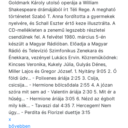
Goldmark Károly utolsó operája a William
Shakespeare drámájából írt Téli Rege. A megható
történetet Szabó T. Anna fordította a gyermekek
nyelvére, és Schall Eszter értő keze illusztrálta. A
CD-mellékleten a zenemű legszebb részletei
csendülnek fel. A felvétel 1980. március 5-én
készült a Magyar Rádióban. Előadja a Magyar
Rádió és Televízió Szimfonikus Zenekara és
Énekkara, vezényel Lukács Ervin. Közreműködnek:
Kincses Veronika, Kukely Júlia, Gulyás Dénes,
Miller Lajos és Gregor József. 1. Nyitány 9:05 2. Ó
földi üdv... - Polixenes áriája 2:25 3. Csija,
csicsija... - Hermione bölcsődala 2:55 4. A józan
szóra mit sem ad - Valentin áriája 2:30 5. Mit ér a
hűség... - Hermione áriája 3:05 6. Nézd az égbolt
mily kék... - Tavaszi dal 4:35 7. Hercegem! Nem
úgy... - Perdita és Florizel duettje 3:15
x
bővebben