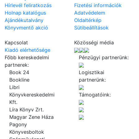
Hírlevél feliratkozás
Fizetési információk
Holnap katalógus
Adatvédelem
Ajándékutalvány
Oldaltérkép
Könyvmentő akció
Sütibeállítások
Kapcsolat
Közösségi média
Kiadó elérhetősége
Főbb kereskedelmi
Pénzügyi partnerünk:
partnerek:
Book 24
Logisztikai
Bookline
partnerünk:
Libri
Könyvkereskedelmi
Támogatóink:
Kft.
Líra Könyv Zrt.
Magyar Zene Háza
Pagony
Könyvesboltok