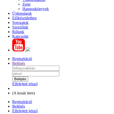
Zene
Hangoskönyvek
Újdonságok
Előkészületben
Sorozatok
Szerzőink
Rólunk
Kapcsolat
Regisztráció
Belépés
Elfelejtett jelszó
(
A kosár üres
)
Regisztráció
Belépés
Elfelejtett jelszó