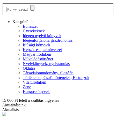
Kategóriáink
Építészet
Gyerekeknek
Idegen nyelvű könyvek
Idegenforgalom, gasztronómia
Ifjúsági könyvek
Képző- és iparművészet
Magyar irodalom
Művelődéstörténet
Nyelvkönyvek, nyelvtanulás
Oktatás
Társadalomtudomány, filozófia
Történelem, Családtörténetek, Életrajzok
Világirodalom
Zene
Hangoskönyvek
15 000 Ft felett a szállítás ingyenes
Aktualitásaink
Aktualitásaink