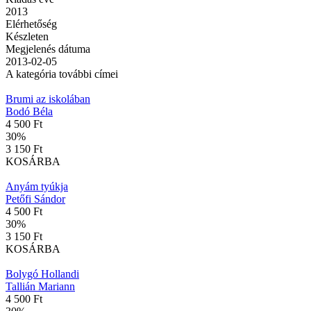
2013
Elérhetőség
Készleten
Megjelenés dátuma
2013-02-05
A kategória további címei
Brumi az iskolában
Bodó Béla
4 500 Ft
30
%
3 150 Ft
KOSÁRBA
Anyám tyúkja
Petőfi Sándor
4 500 Ft
30
%
3 150 Ft
KOSÁRBA
Bolygó Hollandi
Tallián Mariann
4 500 Ft