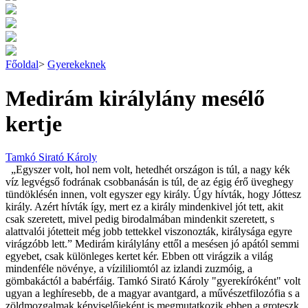
Főoldal
>
Gyerekeknek
Medirám királylány mesélő
kertje
Tamkó Sirató Károly
„Egyszer volt, hol nem volt, hetedhét országon is túl, a nagy kék
víz legvégső fodrának csobbanásán is túl, de az égig érő üveghegy
tündöklésén innen, volt egyszer egy király. Úgy hívták, hogy Jóttesz
király. Azért hívták így, mert ez a király mindenkivel jót tett, akit
csak szeretett, mivel pedig birodalmában mindenkit szeretett, s
alattvalói jótetteit még jobb tettekkel viszonozták, királysága egyre
virágzóbb lett.” Medirám királylány ettől a mesésen jó apától semmi
egyebet, csak különleges kertet kér. Ebben ott virágzik a világ
mindenféle növénye, a vízililiomtól az izlandi zuzmóig, a
gömbakáctól a babérfáig. Tamkó Sirató Károly "gyerekíróként" volt
ugyan a leghíresebb, de a magyar avantgard, a művészetfilozófia s a
zöldmozgalmak képviselőjeként is megmutatkozik ebben a groteszk