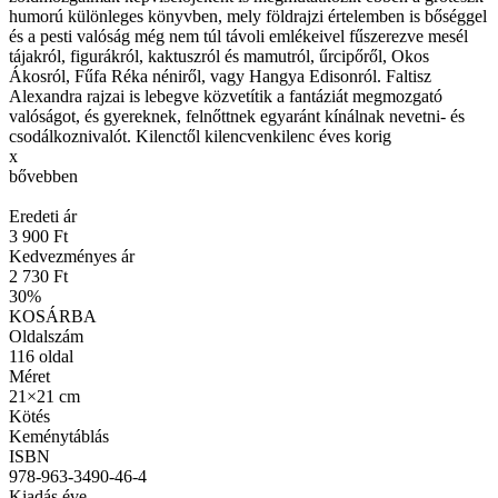
humorú különleges könyvben, mely földrajzi értelemben is bőséggel
és a pesti valóság még nem túl távoli emlékeivel fűszerezve mesél
tájakról, figurákról, kaktuszról és mamutról, űrcipőről, Okos
Ákosról, Fűfa Réka néniről, vagy Hangya Edisonról. Faltisz
Alexandra rajzai is lebegve közvetítik a fantáziát megmozgató
valóságot, és gyereknek, felnőttnek egyaránt kínálnak nevetni- és
csodálkoznivalót. Kilenctől kilencvenkilenc éves korig
x
bővebben
Eredeti ár
3 900 Ft
Kedvezményes ár
2 730 Ft
30
%
KOSÁRBA
Oldalszám
116
oldal
Méret
21×21 cm
Kötés
Keménytáblás
ISBN
978-963-3490-46-4
Kiadás éve