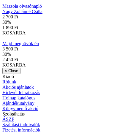
Mazsola olvasónapló
Nagy Zoltánné Csilla
2 700 Ft
30
%
1 890 Ft
KOSÁRBA
Majd megnövök én
3 500 Ft
30
%
2 450 Ft
KOSÁRBA
×
Close
Kiadó
Rólunk
Akciós ajánlatok
Hírlevél feliratkozás
Holnap katalógus
Ajándékutalvány
Könyvmentő akció
Szolgáltatás
ÁSZF
Szállítási tudnivalók
Fizetési információk