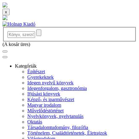
x
(
A kosár üres
)
Kategóriák
Építészet
Gyerekeknek
Idegen nyelvű könyvek
Idegenforgalom, gasztronómia
Ifjúsági könyvek
Képző- és iparművészet
Magyar irodalom
Művelődéstörténet
Nyelvkönyvek, nyelvtanulás
Oktatás
Társadalomtudomány, filozófia
Történelem, Családtörténetek, Életrajzok
Világirodalom