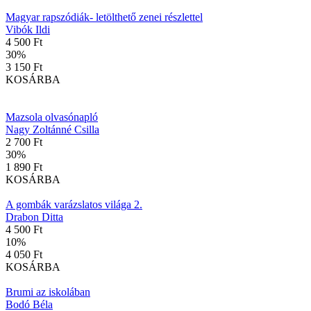
Magyar rapszódiák- letölthető zenei részlettel
Vibók Ildi
4 500 Ft
30
%
3 150 Ft
KOSÁRBA
Mazsola olvasónapló
Nagy Zoltánné Csilla
2 700 Ft
30
%
1 890 Ft
KOSÁRBA
A gombák varázslatos világa 2.
Drabon Ditta
4 500 Ft
10
%
4 050 Ft
KOSÁRBA
Brumi az iskolában
Bodó Béla