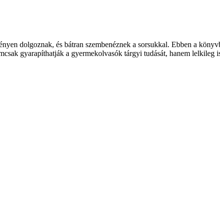
ményen dolgoznak, és bátran szembenéznek a sorsukkal. Ebben a könyv
mcsak gyarapíthatják a gyermekolvasók tárgyi tudását, hanem lelkileg i