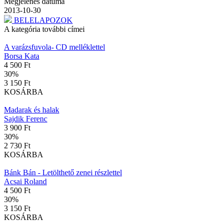
Megjelenés dátuma
2013-10-30
BELELAPOZOK
A kategória további címei
A varázsfuvola- CD melléklettel
Borsa Kata
4 500 Ft
30
%
3 150 Ft
KOSÁRBA
Madarak és halak
Sajdik Ferenc
3 900 Ft
30
%
2 730 Ft
KOSÁRBA
Bánk Bán - Letölthető zenei részlettel
Acsai Roland
4 500 Ft
30
%
3 150 Ft
KOSÁRBA