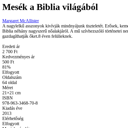
Mesék a Biblia világából
Margaret McAllister
A nagylelkű asszonyok kivívják mindnyájunk tiszteletét. Erősek, ke
Biblia néhány nagyszerű nőalakjáról. A mű szívhezszóló történetei ne
gazdagíthatják őket.8 éven felülieknek.
Eredeti ár
2 700 Ft
Kedvezményes ár
500 Ft
81
%
Elfogyott
Oldalszám
64
oldal
Méret
21×21 cm
ISBN
978-963-3468-70-8
Kiadás éve
2013
Elérhetőség
Elfogyott