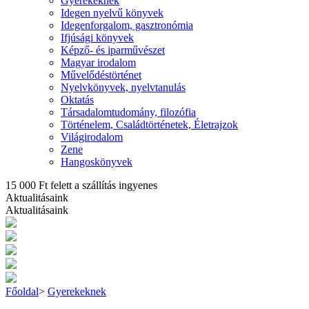
Gyerekeknek
Idegen nyelvű könyvek
Idegenforgalom, gasztronómia
Ifjúsági könyvek
Képző- és iparművészet
Magyar irodalom
Művelődéstörténet
Nyelvkönyvek, nyelvtanulás
Oktatás
Társadalomtudomány, filozófia
Történelem, Családtörténetek, Életrajzok
Világirodalom
Zene
Hangoskönyvek
15 000 Ft felett a szállítás ingyenes
Aktualitásaink
Aktualitásaink
Főoldal
>
Gyerekeknek