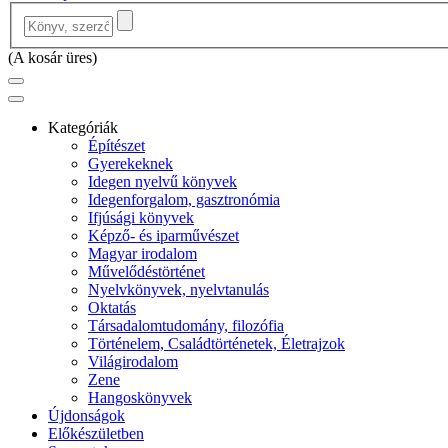
(
A kosár üres
)
Kategóriák
Építészet
Gyerekeknek
Idegen nyelvű könyvek
Idegenforgalom, gasztronómia
Ifjúsági könyvek
Képző- és iparművészet
Magyar irodalom
Művelődéstörténet
Nyelvkönyvek, nyelvtanulás
Oktatás
Társadalomtudomány, filozófia
Történelem, Családtörténetek, Életrajzok
Világirodalom
Zene
Hangoskönyvek
Újdonságok
Előkészületben