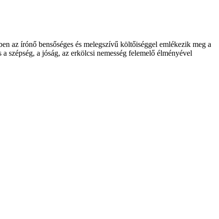
ben az írónő bensőséges és melegszívű költőiséggel emlékezik meg a
s a szépség, a jóság, az erkölcsi nemesség felemelő élményével