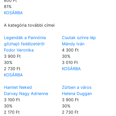
800 Ft
81
%
KOSÁRBA
A kategória további címei
Legendák a Pannónia
Csutak színre lép
gőzhajó fedélzetéről
Mándy Iván
Fodor Veronika
4 300 Ft
3 900 Ft
30
%
30
%
3 010 Ft
2 730 Ft
KOSÁRBA
KOSÁRBA
Hamlet Neked
Zűrben a város
Darvay Nagy Adrienne
Helena Duggan
3 100 Ft
3 900 Ft
30
%
30
%
2 170 Ft
2 730 Ft