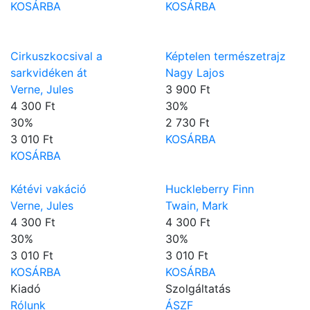
KOSÁRBA
KOSÁRBA
Cirkuszkocsival a
Képtelen természetrajz
sarkvidéken át
Nagy Lajos
Verne, Jules
3 900 Ft
4 300 Ft
30
%
30
%
2 730 Ft
3 010 Ft
KOSÁRBA
KOSÁRBA
Kétévi vakáció
Huckleberry Finn
Verne, Jules
Twain, Mark
4 300 Ft
4 300 Ft
30
%
30
%
3 010 Ft
3 010 Ft
KOSÁRBA
KOSÁRBA
Kiadó
Szolgáltatás
Rólunk
ÁSZF