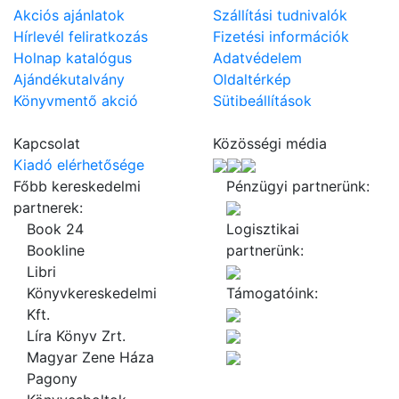
Akciós ajánlatok
Szállítási tudnivalók
Hírlevél feliratkozás
Fizetési információk
Holnap katalógus
Adatvédelem
Ajándékutalvány
Oldaltérkép
Könyvmentő akció
Sütibeállítások
Kapcsolat
Közösségi média
Kiadó elérhetősége
Főbb kereskedelmi
Pénzügyi partnerünk:
partnerek:
Book 24
Logisztikai
Bookline
partnerünk:
Libri
Könyvkereskedelmi
Támogatóink:
Kft.
Líra Könyv Zrt.
Magyar Zene Háza
Pagony