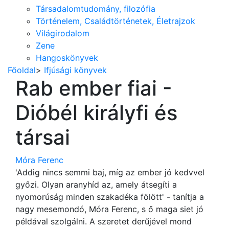
Társadalomtudomány, filozófia
Történelem, Családtörténetek, Életrajzok
Világirodalom
Zene
Hangoskönyvek
Főoldal
>
Ifjúsági könyvek
Rab ember fiai -
Dióbél királyfi és
társai
Móra Ferenc
'Addig nincs semmi baj, míg az ember jó kedvvel
győzi. Olyan aranyhíd az, amely átsegíti a
nyomorúság minden szakadéka fölött' - tanítja a
nagy mesemondó, Móra Ferenc, s ő maga siet jó
példával szolgálni. A szeretet derűjével mond