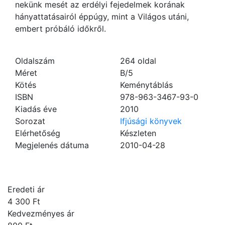
nekünk mesét az erdélyi fejedelmek korának
hányattatásairól éppúgy, mint a Világos utáni,
embert próbáló időkről.
Oldalszám
264
oldal
Méret
B/5
Kötés
Keménytáblás
ISBN
978-963-3467-93-0
Kiadás éve
2010
Sorozat
Ifjúsági könyvek
Elérhetőség
Készleten
Megjelenés dátuma
2010-04-28
Eredeti ár
4 300 Ft
Kedvezményes ár