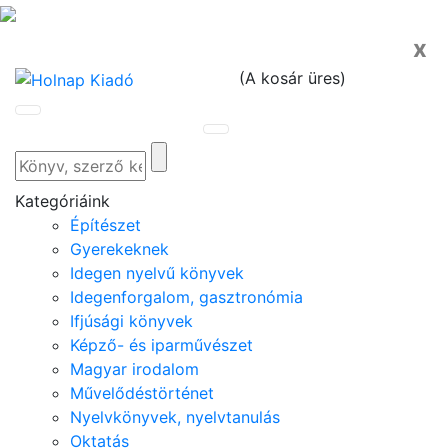
x
(
A kosár üres
)
Kategóriáink
Építészet
Gyerekeknek
Idegen nyelvű könyvek
Idegenforgalom, gasztronómia
Ifjúsági könyvek
Képző- és iparművészet
Magyar irodalom
Művelődéstörténet
Nyelvkönyvek, nyelvtanulás
Oktatás