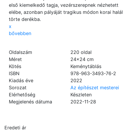
első kiemelkedő tagja, vezérszerepnek nézhetett
elébe, azonban pályáját tragikus módon korai halál
törte derékba.
x
bővebben
Oldalszám
220
oldal
Méret
24×24 cm
Kötés
Keménytáblás
ISBN
978-963-3493-76-2
Kiadás éve
2022
Sorozat
Az építészet mesterei
Elérhetőség
Készleten
Megjelenés dátuma
2022-11-28
Eredeti ár