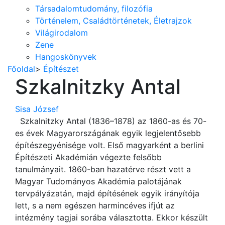
Társadalomtudomány, filozófia
Történelem, Családtörténetek, Életrajzok
Világirodalom
Zene
Hangoskönyvek
Főoldal
>
Építészet
Szkalnitzky Antal
Sisa József
Szkalnitzky Antal (1836–1878) az 1860-as és 70-
es évek Magyarországának egyik legjelentősebb
építészegyénisége volt. Első magyarként a berlini
Építészeti Akadémián végezte felsőbb
tanulmányait. 1860-ban hazatérve részt vett a
Magyar Tudományos Akadémia palotájának
tervpályázatán, majd építésének egyik irányítója
lett, s a nem egészen harmincéves ifjút az
intézmény tagjai sorába választotta. Ekkor készült