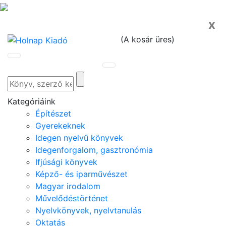
x
(
A kosár üres
)
Kategóriáink
Építészet
Gyerekeknek
Idegen nyelvű könyvek
Idegenforgalom, gasztronómia
Ifjúsági könyvek
Képző- és iparművészet
Magyar irodalom
Művelődéstörténet
Nyelvkönyvek, nyelvtanulás
Oktatás