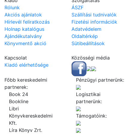
Kiadó
Szolgáltatás
Rólunk
ÁSZF
Akciós ajánlatok
Szállítási tudnivalók
Hírlevél feliratkozás
Fizetési információk
Holnap katalógus
Adatvédelem
Ajándékutalvány
Oldaltérkép
Könyvmentő akció
Sütibeállítások
Kapcsolat
Közösségi média
Kiadó elérhetősége
Főbb kereskedelmi
Pénzügyi partnerünk:
partnerek:
Book 24
Logisztikai
Bookline
partnerünk:
Libri
Könyvkereskedelmi
Támogatóink:
Kft.
Líra Könyv Zrt.