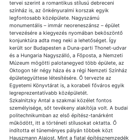
tervei szerint a romantikus stílusú debreceni
színház is, az önkényuralmi korszak egyik
legfontosabb középülete. Nagyszámú
monumentális – immár neoreneszánsz – épület
tervezésére a kiegyezés nyomában beköszöntő
konjunktúra adta meg neki a lehetőséget. Így
került sor Budapesten a Duna-parti Thonet-udvar
és a Hungaria Nagyszálló, a Főposta, a Nemzeti
Múzeum mögötti palotanegyed több épülete, az
Oktogon tér négy háza és a régi Nemzeti Színház
épületegyüttese létesítésére. Ő tervezte az
Egyetemi Könyvtárat is, a korabeli főváros egyik
legreprezentatívabb középületét.
Szkalnitzky Antal a szakmai közélet fontos
személyisége, sőt tevékeny alakítója volt. A budai
politechnikumban az első építész-tanárként
működött, itt a történeti stílusokat oktatta. Ő
indította el tüneményes pályán többek közt
Hauszmann Alajost. Mint a fiatal építésznemzedék