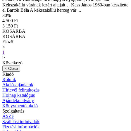
Kékszakállú várának lezárt ajtajait… Kass János 1960-ban készítette
el Bartók Béla A kékszakállú herceg vár ...
30
%
4 500 Ft
3 150 Ft
KOSÁRBA
KOSÁRBA
Előző
<
1
>
Következő
×
Close
Kiadó
Rólunk
Akciós ajánlatok
Hírlevél feliratkozás
Holnap katalógus
Ajándékutalvány
Könyvmentő akció
Szolgáltatás
ÁSZF
Szállítási tudnivalók
Fizetési információk