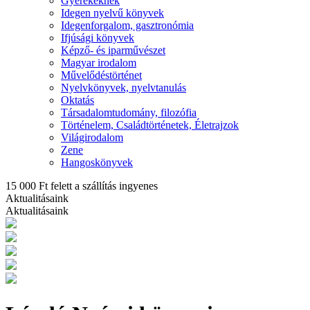
Gyerekeknek
Idegen nyelvű könyvek
Idegenforgalom, gasztronómia
Ifjúsági könyvek
Képző- és iparművészet
Magyar irodalom
Művelődéstörténet
Nyelvkönyvek, nyelvtanulás
Oktatás
Társadalomtudomány, filozófia
Történelem, Családtörténetek, Életrajzok
Világirodalom
Zene
Hangoskönyvek
15 000 Ft felett a szállítás ingyenes
Aktualitásaink
Aktualitásaink