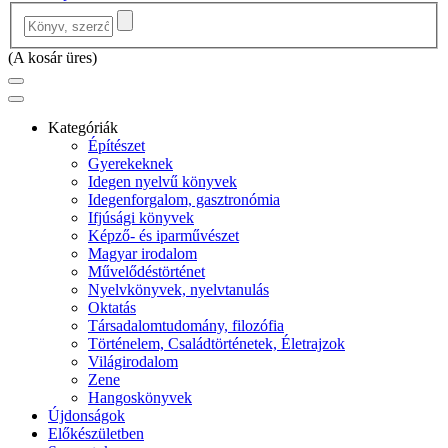
(
A kosár üres
)
Kategóriák
Építészet
Gyerekeknek
Idegen nyelvű könyvek
Idegenforgalom, gasztronómia
Ifjúsági könyvek
Képző- és iparművészet
Magyar irodalom
Művelődéstörténet
Nyelvkönyvek, nyelvtanulás
Oktatás
Társadalomtudomány, filozófia
Történelem, Családtörténetek, Életrajzok
Világirodalom
Zene
Hangoskönyvek
Újdonságok
Előkészületben