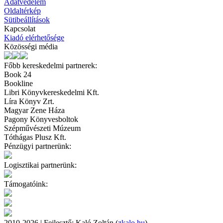
Adatvédelem
Oldaltérkép
Sütibeállítások
Kapcsolat
Kiadó elérhetősége
Közösségi média
Főbb kereskedelmi partnerek:
Book 24
Bookline
Libri Könyvkereskedelmi Kft.
Líra Könyv Zrt.
Magyar Zene Háza
Pagony Könyvesboltok
Szépművészeti Múzeum
Tóthágas Plusz Kft.
Pénzügyi partnerünk:
Logisztikai partnerünk:
Támogatóink:
2010-2026 | Fejlesztő: Kaló Zoltán (
zkalo.hu
)