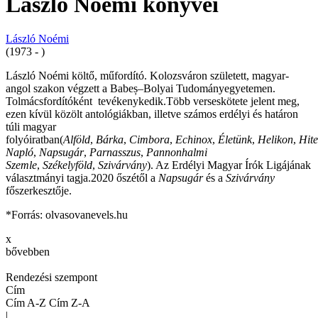
László Noémi könyvei
László Noémi
(1973 - )
László Noémi költő, műfordító. Kolozsváron született, magyar-
angol szakon végzett a Babeș–Bolyai Tudományegyetemen.
Tolmácsfordítóként tevékenykedik.Több verseskötete jelent meg,
ezen kívül közölt antológiákban, illetve számos erdélyi és határon
túli magyar
folyóiratban(
Alföld
,
Bárka
,
Cimbora
,
Echinox
,
Életünk
,
Helikon
,
Hite
Napló
,
Napsugár
,
Parnasszus
,
Pannonhalmi
Szemle
,
Székelyföld
,
Szivárvány
). Az Erdélyi Magyar Írók Ligájának
választmányi tagja.2020 őszétől a
Napsugár
és a
Szivárvány
főszerkesztője.
*Forrás: olvasovanevels.hu
x
bővebben
Rendezési szempont
Cím
Cím A-Z
Cím Z-A
|