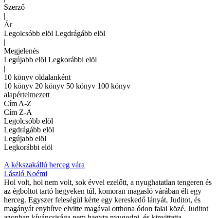
Szerző
|
Ár
Legolcsóbb elöl
Legdrágább elöl
|
Megjelenés
Legújabb elöl
Legkorábbi elöl
|
10 könyv oldalanként
10 könyv
20 könyv
50 könyv
100 könyv
alapértelmezett
Cím A-Z
Cím Z-A
Legolcsóbb elöl
Legdrágább elöl
Legújabb elöl
Legkorábbi elöl
A kékszakállú herceg vára
László Noémi
Hol volt, hol nem volt, sok évvel ezelőtt, a nyughatatlan tengeren és
az égboltot tartó hegyeken túl, komoran magasló várában élt egy
herceg. Egyszer feleségül kérte egy kereskedő lányát, Juditot, és
magányát enyhítve elvitte magával otthona ódon falai közé. Juditot
azonban kíváncsisága nem hagyta nyugodni, és kinyittatta