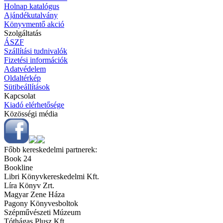
Holnap katalógus
Ajándékutalvány
Könyvmentő akció
Szolgáltatás
ÁSZF
Szállítási tudnivalók
Fizetési információk
Adatvédelem
Oldaltérkép
Sütibeállítások
Kapcsolat
Kiadó elérhetősége
Közösségi média
Főbb kereskedelmi partnerek:
Book 24
Bookline
Libri Könyvkereskedelmi Kft.
Líra Könyv Zrt.
Magyar Zene Háza
Pagony Könyvesboltok
Szépművészeti Múzeum
Tóthágas Plusz Kft.