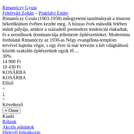
Rimanóczy Gyula
Fehérvári Zoltán
–
Prakfalvi Endre
Rimanóczy Gyula (1903-1958) műegyetemi tanulmányait a trianoni
békediktátum évében kezdte meg. A húszas évek második felében
indult pályája, amikor a századelő premodern tendenciái elakadtak,
és a neostílusok dominanciája jellemezte építészetünket. Modernista
fordulatát Rimanóczy az 1930-as Négy evangélista-templom
tervével hajtotta végre, s egy évre rá már tervezte a két világháború
közötti szakrális építészetünk egyik fő ...
30
%
14 900 Ft
10 430 Ft
KOSÁRBA
KOSÁRBA
Előző
<
1
>
Következő
×
Close
Kiadó
Rólunk
Akciós ajánlatok
Hírlevél feliratkozás