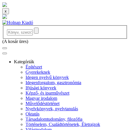
x
(
A kosár üres
)
Kategóriák
Építészet
Gyerekeknek
Idegen nyelvű könyvek
Idegenforgalom, gasztronómia
Ifjúsági könyvek
Képző- és iparművészet
Magyar irodalom
Művelődéstörténet
Nyelvkönyvek, nyelvtanulás
Oktatás
Társadalomtudomány, filozófia
Történelem, Családtörténetek, Életrajzok
Világirodalom