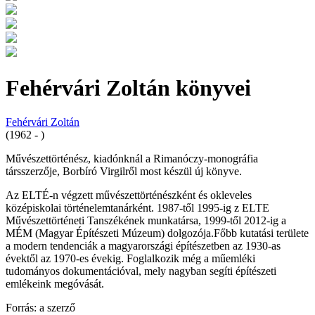
Fehérvári Zoltán könyvei
Fehérvári Zoltán
(1962 - )
Művészettörténész, kiadónknál a Rimanóczy-monográfia
társszerzője, Borbíró Virgilről most készül új könyve.
Az ELTÉ-n végzett művészettörténészként és okleveles
középiskolai történelemtanárként. 1987-től 1995-ig z ELTE
Művészettörténeti Tanszékének munkatársa, 1999-től 2012-ig a
MÉM (Magyar Építészeti Múzeum) dolgozója.Főbb kutatási területe
a modern tendenciák a magyarországi építészetben az 1930-as
évektől az 1970-es évekig. Foglalkozik még a műemléki
tudományos dokumentációval, mely nagyban segíti építészeti
emlékeink megóvását.
Forrás: a szerző