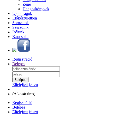
Zene
Hangoskönyvek
Újdonságok
Előkészületben
Sorozatok
Szerzőink
Rólunk
Kapcsolat
Regisztráció
Belépés
Elfelejtett jelszó
(
A kosár üres
)
Regisztráció
Belépés
Elfelejtett jelszó