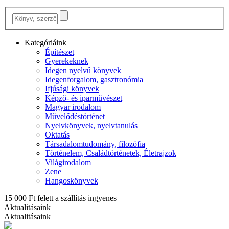
Kategóriáink
Építészet
Gyerekeknek
Idegen nyelvű könyvek
Idegenforgalom, gasztronómia
Ifjúsági könyvek
Képző- és iparművészet
Magyar irodalom
Művelődéstörténet
Nyelvkönyvek, nyelvtanulás
Oktatás
Társadalomtudomány, filozófia
Történelem, Családtörténetek, Életrajzok
Világirodalom
Zene
Hangoskönyvek
15 000 Ft felett a szállítás ingyenes
Aktualitásaink
Aktualitásaink