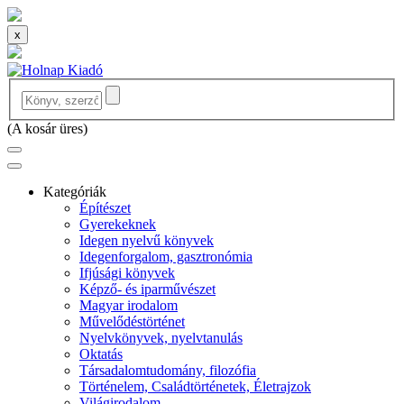
x
(
A kosár üres
)
Kategóriák
Építészet
Gyerekeknek
Idegen nyelvű könyvek
Idegenforgalom, gasztronómia
Ifjúsági könyvek
Képző- és iparművészet
Magyar irodalom
Művelődéstörténet
Nyelvkönyvek, nyelvtanulás
Oktatás
Társadalomtudomány, filozófia
Történelem, Családtörténetek, Életrajzok
Világirodalom