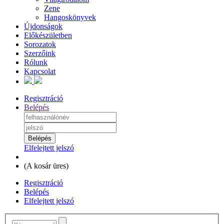
Zene
Hangoskönyvek
Újdonságok
Előkészületben
Sorozatok
Szerzőink
Rólunk
Kapcsolat
Regisztráció
Belépés
Elfelejtett jelszó
(
A kosár üres
)
Regisztráció
Belépés
Elfelejtett jelszó