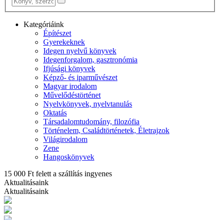
Kategóriáink
Építészet
Gyerekeknek
Idegen nyelvű könyvek
Idegenforgalom, gasztronómia
Ifjúsági könyvek
Képző- és iparművészet
Magyar irodalom
Művelődéstörténet
Nyelvkönyvek, nyelvtanulás
Oktatás
Társadalomtudomány, filozófia
Történelem, Családtörténetek, Életrajzok
Világirodalom
Zene
Hangoskönyvek
15 000 Ft felett a szállítás ingyenes
Aktualitásaink
Aktualitásaink