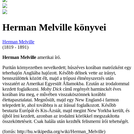
Herman Melville könyvei
Herman Melville
(1819 - 1891)
Herman Melville
amerikai író.
Puritán környezetben nevelkedett; húszéves korában matrózként egy
teherhajón Angliába hajózott. Később délnek vette az irányt,
bennszülöttek között élt, majd a trópusi élményszerzés után
visszatért az Amerikai Egyesült Államokba. Ezután az irodalommal
kezdett foglalkozni.
Moby Dick
című regényét harminckét éves
korában írta meg, e művében visszaköszönnek korábbi
élettapasztalatai. Megnősült, majd egy New England-i farmon
telepedett le, ahol továbbra is az írással foglalkozott. Később
beutazta Európát és Kis-Ázsiát, majd megint New Yorkba került, és
újból írni kezdett, azonban az irodalmi körökkel megszakította
összeköttetéseit. Csak halála után kezdték felismerni írói tehetségét.
(forrás: http://hu.wikipedia.org/wiki/Herman_Melville)