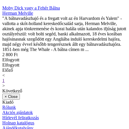
Moby Dick vagy a Fehér Bálna
Herman Melville
"A bálnavadászhajó és a fregatt volt az én Harvardom és Yalem" -
vallotta a skót-holland kereskedőcsalád sarja, Herman Melville,
akinek apja tönkremenése és korai halála után kalandos ifjúság jutott
osztályrészül: volt bolti segéd, banki alkalmazott, 18 éves korában
hajósinasnak szegődött egy Angliába induló kereskedelmi hajóra,
majd négy évvel később tengerésznek állt egy bálnavadászhajóra.
1851-ben még The Whale - A bálna címen m ...
2 800 Ft
Elfogyott
Elfogyott
Előző
<
1
>
Következő
×
Close
Kiadó
Rólunk
Akciós ajánlatok
Hírlevél feliratkozás
Holnap katalógus
Ajándékutalvány