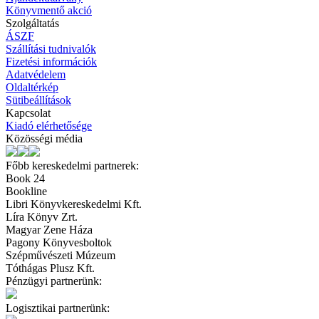
Könyvmentő akció
Szolgáltatás
ÁSZF
Szállítási tudnivalók
Fizetési információk
Adatvédelem
Oldaltérkép
Sütibeállítások
Kapcsolat
Kiadó elérhetősége
Közösségi média
Főbb kereskedelmi partnerek:
Book 24
Bookline
Libri Könyvkereskedelmi Kft.
Líra Könyv Zrt.
Magyar Zene Háza
Pagony Könyvesboltok
Szépművészeti Múzeum
Tóthágas Plusz Kft.
Pénzügyi partnerünk:
Logisztikai partnerünk: