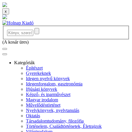
x
(
A kosár üres
)
Kategóriák
Építészet
Gyerekeknek
Idegen nyelvű könyvek
Idegenforgalom, gasztronómia
Ifjúsági könyvek
Képző- és iparművészet
Magyar irodalom
Művelődéstörténet
Nyelvkönyvek, nyelvtanulás
Oktatás
Társadalomtudomány, filozófia
Történelem, Családtörténetek, Életrajzok
Világirodalom