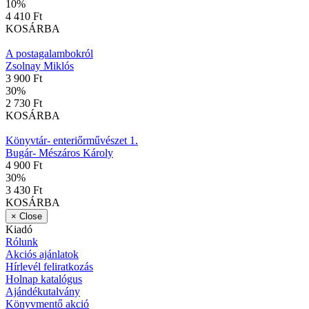
10
%
4 410 Ft
KOSÁRBA
A postagalambokról
Zsolnay Miklós
3 900 Ft
30
%
2 730 Ft
KOSÁRBA
Könyvtár- enteriőrművészet 1.
Bugár- Mészáros Károly
4 900 Ft
30
%
3 430 Ft
KOSÁRBA
×
Close
Kiadó
Rólunk
Akciós ajánlatok
Hírlevél feliratkozás
Holnap katalógus
Ajándékutalvány
Könyvmentő akció