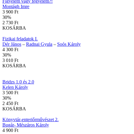
Figyelem vagy fegyelem?!
Montágh Imre
3 900 Ft
30
%
2 730 Ft
KOSÁRBA
Fizikai feladatok I.
Dér János
–
Radnai Gyula
–
Soós Károly
4 300 Ft
30
%
3 010 Ft
KOSÁRBA
Bridzs 1.0 és 2.0
Kelen Károly
3 500 Ft
30
%
2 450 Ft
KOSÁRBA
Könyvtár-enteriőrművészet 2.
Bugár- Mészáros Károly
4 900 Ft