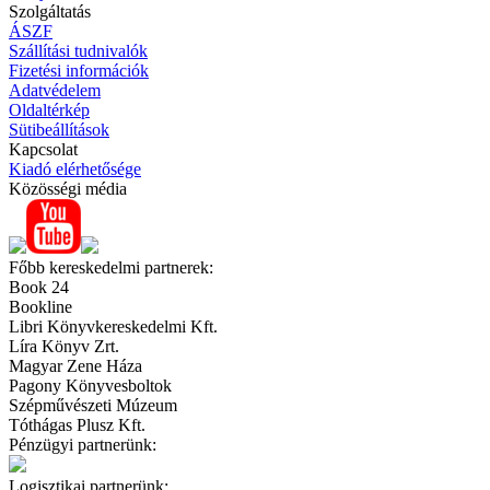
Szolgáltatás
ÁSZF
Szállítási tudnivalók
Fizetési információk
Adatvédelem
Oldaltérkép
Sütibeállítások
Kapcsolat
Kiadó elérhetősége
Közösségi média
Főbb kereskedelmi partnerek:
Book 24
Bookline
Libri Könyvkereskedelmi Kft.
Líra Könyv Zrt.
Magyar Zene Háza
Pagony Könyvesboltok
Szépművészeti Múzeum
Tóthágas Plusz Kft.
Pénzügyi partnerünk:
Logisztikai partnerünk: