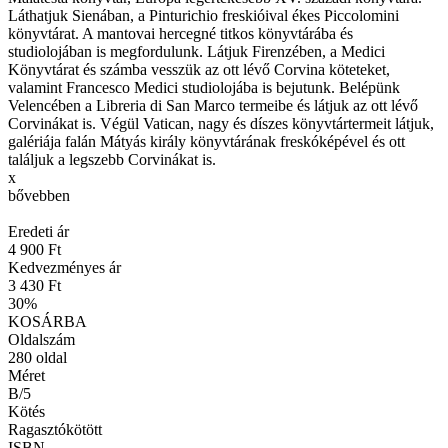
Láthatjuk Sienában, a Pinturichio freskióival ékes Piccolomini
könyvtárat. A mantovai hercegné titkos könyvtárába és
studiolojában is megfordulunk. Látjuk Firenzében, a Medici
Könyvtárat és számba vesszük az ott lévő Corvina köteteket,
valamint Francesco Medici studiolojába is bejutunk. Belépünk
Velencében a Libreria di San Marco termeibe és látjuk az ott lévő
Corvinákat is. Végül Vatican, nagy és díszes könyvtártermeit látjuk,
galériája falán Mátyás király könyvtárának freskóképével és ott
találjuk a legszebb Corvinákat is.
x
bővebben
Eredeti ár
4 900 Ft
Kedvezményes ár
3 430 Ft
30
%
KOSÁRBA
Oldalszám
280
oldal
Méret
B/5
Kötés
Ragasztókötött
ISBN