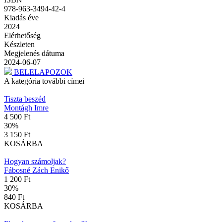
978-963-3494-42-4
Kiadás éve
2024
Elérhetőség
Készleten
Megjelenés dátuma
2024-06-07
BELELAPOZOK
A kategória további címei
Tiszta beszéd
Montágh Imre
4 500 Ft
30
%
3 150 Ft
KOSÁRBA
Hogyan számoljak?
Fábosné Zách Enikő
1 200 Ft
30
%
840 Ft
KOSÁRBA