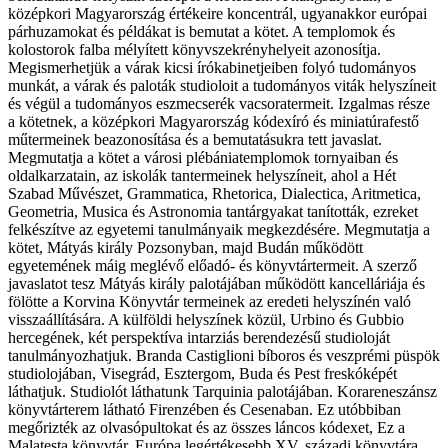
középkori Magyarország értékeire koncentrál, ugyanakkor európai
párhuzamokat és példákat is bemutat a kötet. A templomok és
kolostorok falba mélyített könyvszekrényhelyeit azonosítja.
Megismerhetjük a várak kicsi írókabinetjeiben folyó tudományos
munkát, a várak és paloták studioloit a tudományos viták helyszíneit
és végül a tudományos eszmecserék vacsoratermeit. Izgalmas része
a kötetnek, a középkori Magyarország kódexíró és miniatúrafestő
műtermeinek beazonosítása és a bemutatásukra tett javaslat.
Megmutatja a kötet a városi plébániatemplomok tornyaiban és
oldalkarzatain, az iskolák tantermeinek helyszíneit, ahol a Hét
Szabad Művészet, Grammatica, Rhetorica, Dialectica, Aritmetica,
Geometria, Musica és Astronomia tantárgyakat tanították, ezreket
felkészítve az egyetemi tanulmányaik megkezdésére. Megmutatja a
kötet, Mátyás király Pozsonyban, majd Budán működött
egyetemének máig meglévő előadó- és könyvtártermeit. A szerző
javaslatot tesz Mátyás király palotájában működött kancelláriája és
fölötte a Korvina Könyvtár termeinek az eredeti helyszínén való
visszaállítására. A külföldi helyszínek közül, Urbino és Gubbio
hercegének, két perspektíva intarziás berendezésű studioloját
tanulmányozhatjuk. Branda Castiglioni bíboros és veszprémi püspök
studiolojában, Visegrád, Esztergom, Buda és Pest freskóképét
láthatjuk. Studiolót láthatunk Tarquinia palotájában. Korareneszánsz
könyvtárterem látható Firenzében és Cesenaban. Ez utóbbiban
megőrizték az olvasópultokat és az összes láncos kódexet, Ez a
Malatesta könyvtár, Európa legértékesebb XV. századi könyvtára.