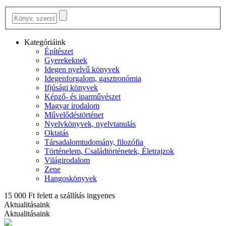
Kategóriáink
Építészet
Gyerekeknek
Idegen nyelvű könyvek
Idegenforgalom, gasztronómia
Ifjúsági könyvek
Képző- és iparművészet
Magyar irodalom
Művelődéstörténet
Nyelvkönyvek, nyelvtanulás
Oktatás
Társadalomtudomány, filozófia
Történelem, Családtörténetek, Életrajzok
Világirodalom
Zene
Hangoskönyvek
15 000 Ft felett a szállítás ingyenes
Aktualitásaink
Aktualitásaink