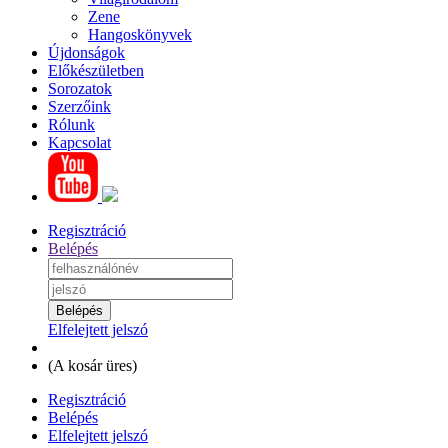
Zene
Hangoskönyvek
Újdonságok
Előkészületben
Sorozatok
Szerzőink
Rólunk
Kapcsolat
Regisztráció
Belépés
Elfelejtett jelszó
(
A kosár üres
)
Regisztráció
Belépés
Elfelejtett jelszó