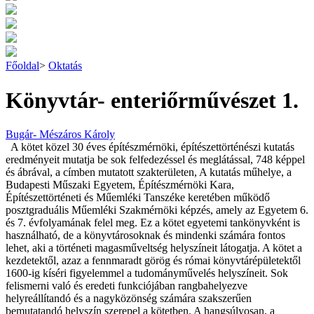
Főoldal
>
Oktatás
Könyvtár- enteriőrművészet 1.
Bugár- Mészáros Károly
A kötet közel 30 éves építészmérnöki, építészettörténészi kutatás
eredményeit mutatja be sok felfedezéssel és meglátással, 748 képpel
és ábrával, a címben mutatott szakterületen, A kutatás műhelye, a
Budapesti Műszaki Egyetem, Építészmérnöki Kara,
Építészettörténeti és Műemléki Tanszéke keretében működő
posztgraduális Műemléki Szakmérnöki képzés, amely az Egyetem 6.
és 7. évfolyamának felel meg. Ez a kötet egyetemi tankönyvként is
használható, de a könyvtárosoknak és mindenki számára fontos
lehet, aki a történeti magasműveltség helyszíneit látogatja. A kötet a
kezdetektől, azaz a fennmaradt görög és római könyvtárépületektől
1600-ig kíséri figyelemmel a tudományművelés helyszíneit. Sok
felismerni való és eredeti funkciójában rangbahelyezve
helyreállítandó és a nagyközönség számára szakszerűen
bemutatandó helyszín szerepel a kötetben. A hangsúlyosan, a