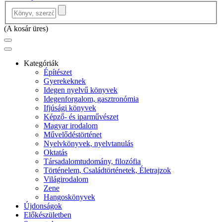
(
A kosár üres
)
Kategóriák
Építészet
Gyerekeknek
Idegen nyelvű könyvek
Idegenforgalom, gasztronómia
Ifjúsági könyvek
Képző- és iparművészet
Magyar irodalom
Művelődéstörténet
Nyelvkönyvek, nyelvtanulás
Oktatás
Társadalomtudomány, filozófia
Történelem, Családtörténetek, Életrajzok
Világirodalom
Zene
Hangoskönyvek
Újdonságok
Előkészületben