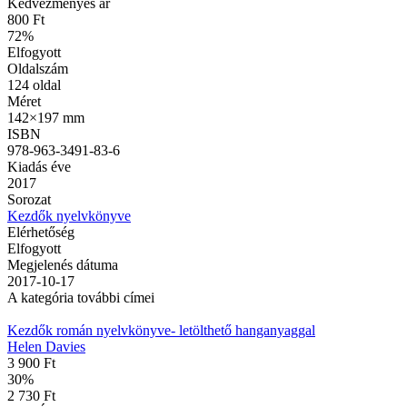
Kedvezményes ár
800 Ft
72
%
Elfogyott
Oldalszám
124
oldal
Méret
142×197 mm
ISBN
978-963-3491-83-6
Kiadás éve
2017
Sorozat
Kezdők nyelvkönyve
Elérhetőség
Elfogyott
Megjelenés dátuma
2017-10-17
A kategória további címei
Kezdők román nyelvkönyve- letölthető hanganyaggal
Helen Davies
3 900 Ft
30
%
2 730 Ft