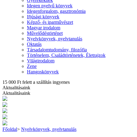
Gyerekeknek
Idegen nyelvű könyvek
Idegenforgalom, gasztronómia
Ifjúsági könyvek
Képző- és iparművészet
Magyar irodalom
Művelődéstörténet
Nyelvkönyvek, nyelvtanulás
Oktatás
Társadalomtudomány, filozófia
Történelem, Családtörténetek, Életrajzok
Világirodalom
Zene
Hangoskönyvek
15 000 Ft felett a szállítás ingyenes
Aktualitásaink
Aktualitásaink
Főoldal
>
Nyelvkönyvek, nyelvtanulás