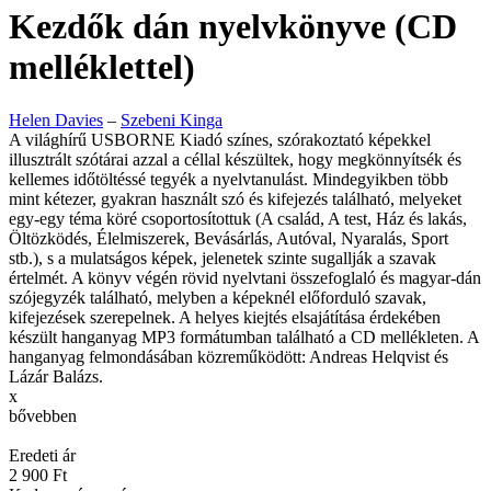
Kezdők dán nyelvkönyve (CD
melléklettel)
Helen Davies
–
Szebeni Kinga
A világhírű USBORNE Kiadó színes, szórakoztató képekkel
illusztrált szótárai azzal a céllal készültek, hogy megkönnyítsék és
kellemes időtöltéssé tegyék a nyelvtanulást. Mindegyikben több
mint kétezer, gyakran használt szó és kifejezés található, melyeket
egy-egy téma köré csoportosítottuk (A család, A test, Ház és lakás,
Öltözködés, Élelmiszerek, Bevásárlás, Autóval, Nyaralás, Sport
stb.), s a mulatságos képek, jelenetek szinte sugallják a szavak
értelmét. A könyv végén rövid nyelvtani összefoglaló és magyar-dán
szójegyzék található, melyben a képeknél előforduló szavak,
kifejezések szerepelnek. A helyes kiejtés elsajátítása érdekében
készült hanganyag MP3 formátumban található a CD mellékleten. A
hanganyag felmondásában közreműködött: Andreas Helqvist és
Lázár Balázs.
x
bővebben
Eredeti ár
2 900 Ft