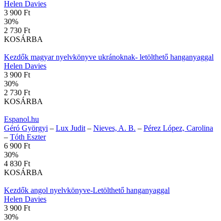
Helen Davies
3 900 Ft
30
%
2 730 Ft
KOSÁRBA
Kezdők magyar nyelvkönyve ukránoknak- letölthető hanganyaggal
Helen Davies
3 900 Ft
30
%
2 730 Ft
KOSÁRBA
Espanol.hu
Géró Györgyi
–
Lux Judit
–
Nieves, A. B.
–
Pérez López, Carolina
–
Tóth Eszter
6 900 Ft
30
%
4 830 Ft
KOSÁRBA
Kezdők angol nyelvkönyve-Letölthető hanganyaggal
Helen Davies
3 900 Ft
30
%