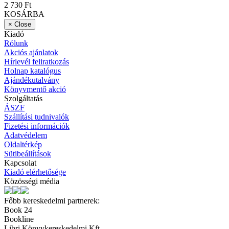
2 730 Ft
KOSÁRBA
×
Close
Kiadó
Rólunk
Akciós ajánlatok
Hírlevél feliratkozás
Holnap katalógus
Ajándékutalvány
Könyvmentő akció
Szolgáltatás
ÁSZF
Szállítási tudnivalók
Fizetési információk
Adatvédelem
Oldaltérkép
Sütibeállítások
Kapcsolat
Kiadó elérhetősége
Közösségi média
Főbb kereskedelmi partnerek:
Book 24
Bookline
Libri Könyvkereskedelmi Kft.