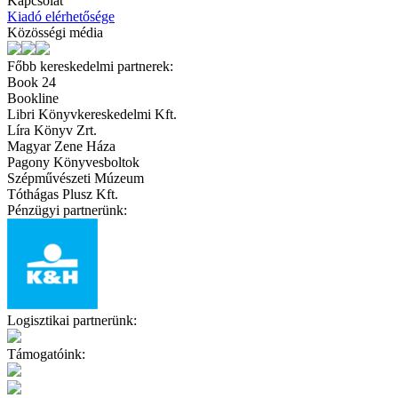
Kapcsolat
Kiadó elérhetősége
Közösségi média
Főbb kereskedelmi partnerek:
Book 24
Bookline
Libri Könyvkereskedelmi Kft.
Líra Könyv Zrt.
Magyar Zene Háza
Pagony Könyvesboltok
Szépművészeti Múzeum
Tóthágas Plusz Kft.
Pénzügyi partnerünk:
Logisztikai partnerünk:
Támogatóink: