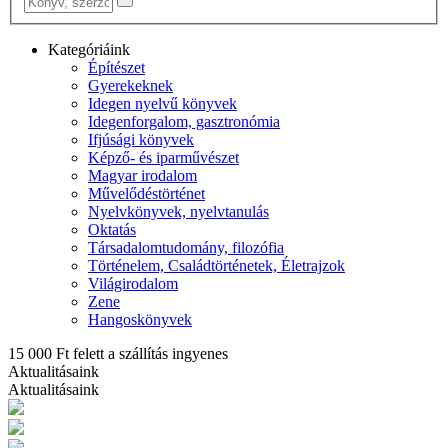
Kategóriáink
Építészet
Gyerekeknek
Idegen nyelvű könyvek
Idegenforgalom, gasztronómia
Ifjúsági könyvek
Képző- és iparművészet
Magyar irodalom
Művelődéstörténet
Nyelvkönyvek, nyelvtanulás
Oktatás
Társadalomtudomány, filozófia
Történelem, Családtörténetek, Életrajzok
Világirodalom
Zene
Hangoskönyvek
15 000 Ft felett a szállítás ingyenes
Aktualitásaink
Aktualitásaink