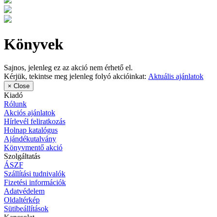
Könyvek
Sajnos, jelenleg ez az akció nem érhető el.
Kérjük, tekintse meg jelenleg folyó akcióinkat:
Aktuális ajánlatok
×
Close
Kiadó
Rólunk
Akciós ajánlatok
Hírlevél feliratkozás
Holnap katalógus
Ajándékutalvány
Könyvmentő akció
Szolgáltatás
ÁSZF
Szállítási tudnivalók
Fizetési információk
Adatvédelem
Oldaltérkép
Sütibeállítások