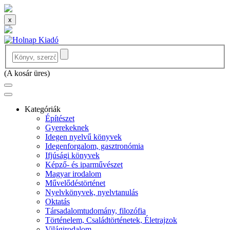
x
(
A kosár üres
)
Kategóriák
Építészet
Gyerekeknek
Idegen nyelvű könyvek
Idegenforgalom, gasztronómia
Ifjúsági könyvek
Képző- és iparművészet
Magyar irodalom
Művelődéstörténet
Nyelvkönyvek, nyelvtanulás
Oktatás
Társadalomtudomány, filozófia
Történelem, Családtörténetek, Életrajzok
Világirodalom