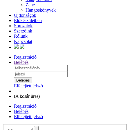
Zene
Hangoskönyvek
Újdonságok
Előkészületben
Sorozatok
Szerzőink
Rólunk
Kapcsolat
Regisztráció
Belépés
Elfelejtett jelszó
(
A kosár üres
)
Regisztráció
Belépés
Elfelejtett jelszó